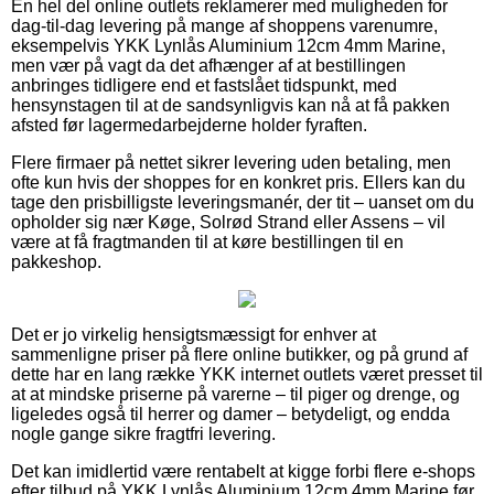
En hel del online outlets reklamerer med muligheden for
dag-til-dag levering på mange af shoppens varenumre,
eksempelvis YKK Lynlås Aluminium 12cm 4mm Marine,
men vær på vagt da det afhænger af at bestillingen
anbringes tidligere end et fastslået tidspunkt, med
hensynstagen til at de sandsynligvis kan nå at få pakken
afsted før lagermedarbejderne holder fyraften.
Flere firmaer på nettet sikrer levering uden betaling, men
ofte kun hvis der shoppes for en konkret pris. Ellers kan du
tage den prisbilligste leveringsmanér, der tit – uanset om du
opholder sig nær Køge, Solrød Strand eller Assens – vil
være at få fragtmanden til at køre bestillingen til en
pakkeshop.
Det er jo virkelig hensigtsmæssigt for enhver at
sammenligne priser på flere online butikker, og på grund af
dette har en lang række YKK internet outlets været presset til
at at mindske priserne på varerne – til piger og drenge, og
ligeledes også til herrer og damer – betydeligt, og endda
nogle gange sikre fragtfri levering.
Det kan imidlertid være rentabelt at kigge forbi flere e-shops
efter tilbud på YKK Lynlås Aluminium 12cm 4mm Marine før