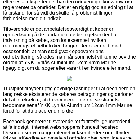
efterses af eksperter der har den nødvendige knowhow om
reglementet på området. Det er en rigtig god anledning til at
få bistand, for så vidt du skulle få problemstillinger i
forbindelse med dit indkøb.
Tilsvarende er det anbefalelsesværdigt at køber er
opmærksom på de fundamentale betingelser der har
indvirkning på købet, som for eksempel hvilken
returneringsret netbutikken bruger. Derfor er det tilmed
essesentielt, at man stadigvæk opbevarer ens
ordrekvittering, således man når som helst vil kunne bevidne
ordren af YKK Lynlås Aluminium 12cm 4mm Marine,
ligegyldigt om du søger efter varer til en kvinde eller mand.
Trustpilot tilbyder rigtig gavnlige løsninger til at dechifrere en
lang række eksisterende køberes betragtninger og derfor er
det at foretrække, at du verificerer internet selskabets
bedømmelser af YKK Lynlås Aluminium 12cm 4mm Marine
forud for at du placerer din ordre.
Facebook genererer tilsvarende ret fortræffelige metoder til
at få indsigt i internet webshoppens kundetilfredshed.
Desuden ser vi mange internet virksomheder som tilbyder
folk at udfærdige en omtale af ordreforløbet, som lige så vel