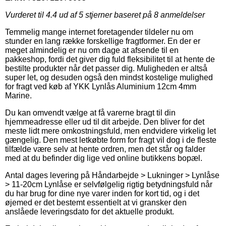
Vurderet til
4.4
ud af 5 stjerner baseret på
8
anmeldelser
Temmelig mange internet foretagender tildeler nu om
stunder en lang række forskellige fragtformer. En der er
meget almindelig er nu om dage at afsende til en
pakkeshop, fordi det giver dig fuld fleksibilitet til at hente de
bestilte produkter når det passer dig. Muligheden er altså
super let, og desuden også den mindst kostelige mulighed
for fragt ved køb af YKK Lynlås Aluminium 12cm 4mm
Marine.
Du kan omvendt vælge at få varerne bragt til din
hjemmeadresse eller ud til dit arbejde. Den bliver for det
meste lidt mere omkostningsfuld, men endvidere virkelig let
gængelig. Den mest letkøbte form for fragt vil dog i de fleste
tilfælde være selv at hente ordren, men det står og falder
med at du befinder dig lige ved online butikkens bopæl.
Antal dages levering på Håndarbejde > Lukninger > Lynlåse
> 11-20cm Lynlåse er selvfølgelig rigtig betydningsfuld når
du har brug for dine nye varer inden for kort tid, og i det
øjemed er det bestemt essentielt at vi gransker den
anslåede leveringsdato for det aktuelle produkt.