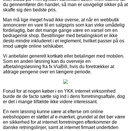
du gennemfører din handel, så man er usvigeligt sikker på at
skaffe sig den bedste pris.
Man må lige meget hvad ikke overse, at når en webbutik
annoncerer en vare til en salgspris som kan virke umådelig
fordelagtig, bør det mange gange være en varsel om en
bedragerisk shop. Bestillinger med betalingskort er ikke
desto mindre inkluderet i et reglement, hvilket passer på os
imod uægte online selskaber.
Vi anbefaler generelt kortkøb eller betalinger med mobilen.
Som en anden løsning kan du overveje en
afbetalingsløsning fra fx ViaBill, hvis du foretrækker at
afdrage pengene over en længere periode.
Forud for at nogen køber i en YKK internet virksomhed
burde de de facto sætte sig ind i dens forretningsaftale, dog
er det i mange tilfælde ikke videre interessant.
En nem løsning kunne være at efterse om online
webshoppen er støttet af e-mærket, grundet at det bør være
en sikkerhed for at internet forretningen efterkommer de
danske retningslinjer, samt at internet firmaet undertiden