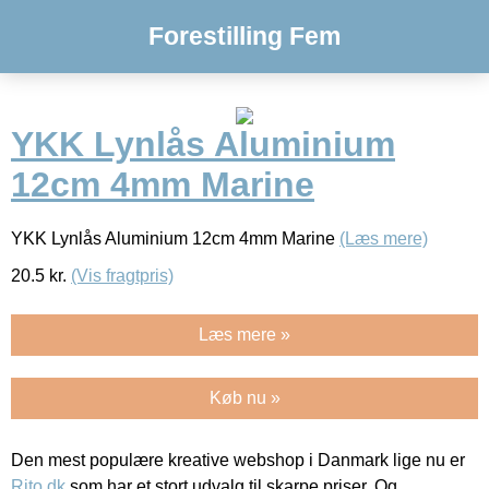
Forestilling Fem
YKK Lynlås Aluminium
12cm 4mm Marine
YKK Lynlås Aluminium 12cm 4mm Marine
(Læs mere)
20.5
kr.
(Vis fragtpris)
Læs mere »
Køb nu »
Den mest populære kreative webshop i Danmark lige nu er
Rito.dk
som har et stort udvalg til skarpe priser. Og