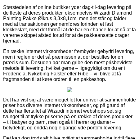
Størstedelen af online butikker yder dag-til-dag levering på
de fleste af deres produkter, eksempelvis Wizardi Diamond
Painting Pakke Ølkrus 8,3×8,1cm, men det står og falder
med at transaktionen gennemføres forinden et fast
klokkeslæt, med det formål at de har en chance for at nå at få
varerne skippet afsted forud for at de pakkeansatte drager
hjemad.
En række internet virksomheder frembyder gebyrfri levering,
men i reglen er det så præmissen at der bestilles for en
præcis sum. Desuden bør man gribe den mest prisbevidste
metode til levering, hvilket gerne – ligegyldigt om du er i
Fredericia, Nykøbing Falster eller Ribe – vil blive at få
fragtmanden til at køre ordren til en pakkeshop.
Det har vist sig at være meget let for enhver at sammenholde
priser hos diverse internet virksomheder, og på grund af
dette har flertallet af Wizardi internet webshops set sig
tvunget til at trykke priserne på en række af deres produkter
– til babyer og børn, men også til herrer og damer –
betydeligt, og endda nogle gange yde portofri levering.
Det kan dog trods alt blive nyttigt at sammenholde indtil flere