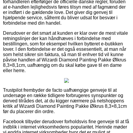
forhandleren efterfølger de officielle danske regler, foruden
at e-handlen lejlighedsvis føres tilsyn med af fagmænd der
er indført i de gældende love. Det giver dig genvej til
hjælpende service, såfremt du bliver udsat for besvær i
forbindelse med din handel.
Derudover er det smart at kunden er klar over de mest vitale
retningslinjer der kan håndhæves i forbindelse med
bestillingen, som for eksempel hvilken bytteret e-butikken
lover. I den forbindelse er det også essesentielt, at man når
som helst sikrer sin faktura, så man til enhver tid vil kunne
påvise handlen af Wizardi Diamond Painting Pakke Ølkrus
8,3×8,1cm, uafhængig om du skal købe gave til en dame
eller herre.
Trustpilot frembyder de facto uafhængige genveje til at
undersøge en række tidligere forbrugeres synspunkter og
derved tilrådes det, at du kigger nærmere på netshoppens
kritik af Wizardi Diamond Painting Pakke Ølkrus 8,3×8,1cm
før du placerer din ordre.
Facebook tilbyder derudover forholdsvis fine genveje til at få
indblik i internet virksomhedens popularitet. Herinde møder
vi endda internet virksomheder hvor det er muligt at