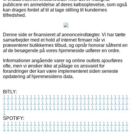
publicere en anmeldelse af deres købsoplevelse, som også
kan drages fordel af til at tage stilling til kundernes
tilfredshed.
Denne side er finansieret af annonceindtægter. Vi har tætte
samarbejder med et hold af internet firmaer når vi
præsenterer butikkernes tilbud, og opnår honorar såfremt en
af de besøgende på vores hjemmeside udfører en ordre.
Informationer angående varer og online outlets ajourføres
ofte, men vi ønsker ikke at påtage os ansvaret for
forandringer der kan være implementeret siden seneste
opdatering af hjemmesidens data.
BITLY:
1
1
1
1
1
1
1
1
1
1
1
1
1
1
1
1
1
1
1
1
1
1
1
1
1
1
1
1
1
1
1
1
1
1
1
1
1
1
1
1
1
1
1
1
1
1
1
1
1
1
1
1
1
1
1
1
1
1
1
1
1
1
1
1
1
1
1
1
1
1
1
1
1
1
1
1
1
1
1
1
1
1
1
1
1
1
1
1
1
1
1
1
1
1
1
1
1
1
1
1
SPOTIFY:
1
1
1
1
1
1
1
1
1
1
1
1
1
1
1
1
1
1
1
1
1
1
1
1
1
1
1
1
1
1
1
1
1
1
1
1
1
1
1
1
1
1
1
1
1
1
1
1
1
1
1
1
1
1
1
1
1
1
1
1
1
1
1
1
1
1