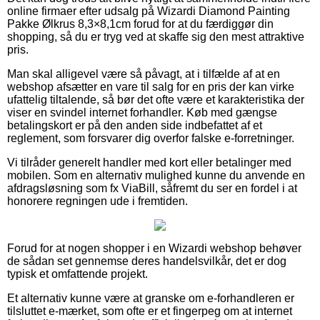
online firmaer efter udsalg på Wizardi Diamond Painting
Pakke Ølkrus 8,3×8,1cm forud for at du færdiggør din
shopping, så du er tryg ved at skaffe sig den mest attraktive
pris.
Man skal alligevel være så påvagt, at i tilfælde af at en
webshop afsætter en vare til salg for en pris der kan virke
ufattelig tiltalende, så bør det ofte være et karakteristika der
viser en svindel internet forhandler. Køb med gængse
betalingskort er på den anden side indbefattet af et
reglement, som forsvarer dig overfor falske e-forretninger.
Vi tilråder generelt handler med kort eller betalinger med
mobilen. Som en alternativ mulighed kunne du anvende en
afdragsløsning som fx ViaBill, såfremt du ser en fordel i at
honorere regningen ude i fremtiden.
Forud for at nogen shopper i en Wizardi webshop behøver
de sådan set gennemse deres handelsvilkår, det er dog
typisk et omfattende projekt.
Et alternativ kunne være at granske om e-forhandleren er
tilsluttet e-mærket, som ofte er et fingerpeg om at internet