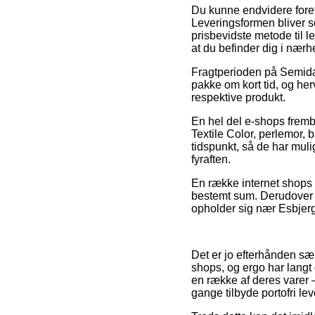
Du kunne endvidere foretr
Leveringsformen bliver s
prisbevidste metode til le
at du befinder dig i nær
Fragtperioden på Semidæk
pakke om kort tid, og her
respektive produkt.
En hel del e-shops fremb
Textile Color, perlemor, 
tidspunkt, så de har muli
fyraften.
En række internet shops b
bestemt sum. Derudover m
opholder sig nær Esbjerg,
Det er jo efterhånden sæ
shops, og ergo har langt
en række af deres varer 
gange tilbyde portofri lev