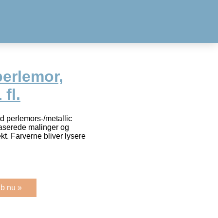
perlemor,
fl.
 perlemors-/metallic
baserede malinger og
kt. Farverne bliver lysere
b nu »