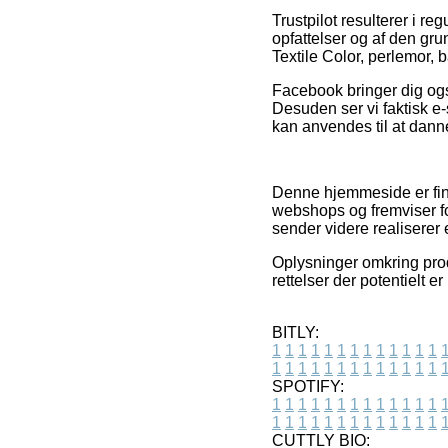
Trustpilot resulterer i re
opfattelser og af den gr
Textile Color, perlemor, ba
Facebook bringer dig også
Desuden ser vi faktisk e-
kan anvendes til at danne
Denne hjemmeside er fina
webshops og fremviser fo
sender videre realiserer 
Oplysninger omkring prod
rettelser der potentielt 
BITLY:
1
1
1
1
1
1
1
1
1
1
1
1
1
1
1
1
1
1
1
1
1
1
1
1
1
1
SPOTIFY:
1
1
1
1
1
1
1
1
1
1
1
1
1
1
1
1
1
1
1
1
1
1
1
1
1
1
CUTTLY BIO: