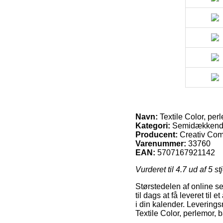
Navn:
Textile Color, perl
Kategori:
Semidækkende 
Producent:
Creativ Co
Varenummer:
33760
EAN:
5707167921142
Vurderet til
4.7
ud af 5 st
Størstedelen af online s
til dags at få leveret til
i din kalender. Leverings
Textile Color, perlemor, b