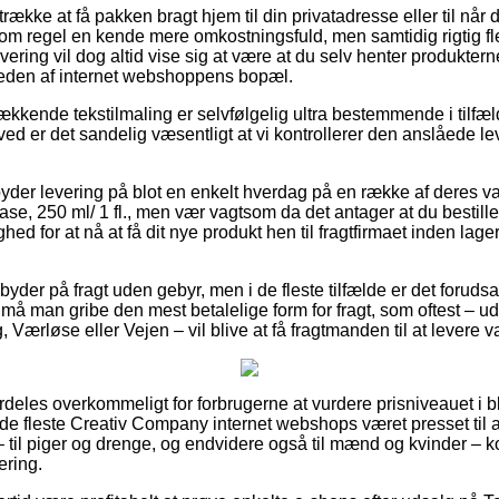
ække at få pakken bragt hjem til din privatadresse eller til når d
om regel en kende mere omkostningsfuld, men samtidig rigtig fl
vering vil dog altid vise sig at være at du selv henter produktern
heden af internet webshoppens bopæl.
kende tekstilmaling er selvfølgelig ultra bestemmende i tilfæl
ved er det sandelig væsentligt at vi kontrollerer den anslåede le
yder levering på blot en enkelt hverdag på en række af deres 
base, 250 ml/ 1 fl., men vær vagtsom da det antager at du bestille
ghed for at nå at få dit nye produkt hen til fragtfirmaet inden l
yder på fragt uden gebyr, men i de fleste tilfælde er det forudsa
å man gribe den mest betalelige form for fragt, som oftest – u
 Værløse eller Vejen – vil blive at få fragtmanden til at levere 
rdeles overkommeligt for forbrugerne at vurdere prisniveauet i b
 de fleste Creativ Company internet webshops været presset til 
– til piger og drenge, og endvidere også til mænd og kvinder – k
ering.