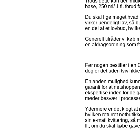
Trods dette kan det imidl
base, 250 ml/ 1 fl. forud 
Du skal lige meget hvad v
virker uendeligt lav, så 
en del af et lovbud, hvilk
Generelt tilråder vi køb 
en afdragsordning som for
Før nogen bestiller i e
dog er det uden tvivl ikk
En anden mulighed kunn
garanti for at netshoppe
ekspertise inden for de 
møder besvær i processen
Ydermere er det klogt at 
hvilken returret netbutikk
sin e-mail kvittering, så
fl., om du skal købe gave 