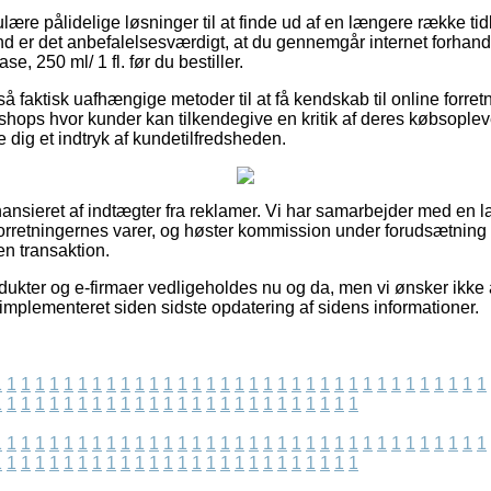
gulære pålidelige løsninger til at finde ud af en længere række ti
und er det anbefalelsesværdigt, at du gennemgår internet forha
se, 250 ml/ 1 fl. før du bestiller.
 faktisk uafhængige metoder til at få kendskab til online forret
shops hvor kunder kan tilkendegive en kritik af deres købsopleve
 dig et indtryk af kundetilfredsheden.
nsieret af indtægter fra reklamer. Vi har samarbejder med en l
rretningernes varer, og høster kommission under forudsætning a
en transaktion.
ukter og e-firmaer vedligeholdes nu og da, men vi ønsker ikke a
er implementeret siden sidste opdatering af sidens informationer.
1
1
1
1
1
1
1
1
1
1
1
1
1
1
1
1
1
1
1
1
1
1
1
1
1
1
1
1
1
1
1
1
1
1
1
1
1
1
1
1
1
1
1
1
1
1
1
1
1
1
1
1
1
1
1
1
1
1
1
1
1
1
1
1
1
1
1
1
1
1
1
1
1
1
1
1
1
1
1
1
1
1
1
1
1
1
1
1
1
1
1
1
1
1
1
1
1
1
1
1
1
1
1
1
1
1
1
1
1
1
1
1
1
1
1
1
1
1
1
1
1
1