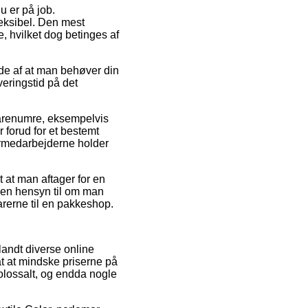
u er på job.
eksibel. Den mest
e, hvilket dog betinges af
de af at man behøver din
veringstid på det
varenumre, eksempelvis
r forud for et bestemt
agermedarbejderne holder
t at man aftager for en
den hensyn til om man
varerne til en pakkeshop.
landt diverse online
at at mindske priserne på
olossalt, og endda nogle