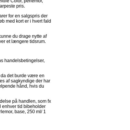
xtile Color, perlemor,
arpeste pris.
rer for en salgspris der
b med kort er i hvert fald
kunne du drage nytte af
over et længere tidsrum.
s handelsbetingelser,
da det burde være en
res af sagkyndige der har
ælpende hånd, hvis du
lydelse på handlen, som fx
il enhver tid bibeholder
rlemor, base, 250 ml/ 1