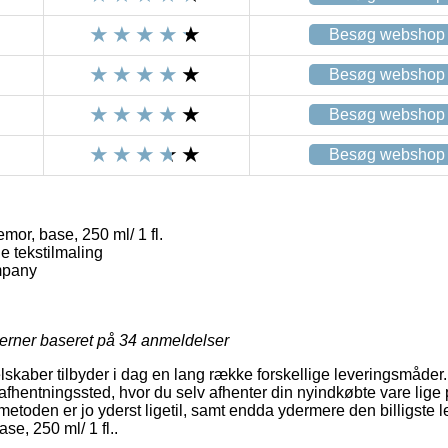
Besøg webshop
Besøg webshop
Besøg webshop
Besøg webshop
emor, base, 250 ml/ 1 fl.
tekstilmaling
mpany
jerner baseret på
34
anmeldelser
elskaber tilbyder i dag en lang række forskellige leveringsmåder
 et afhentningssted, hvor du selv afhenter din nyindkøbte vare lig
metoden er jo yderst ligetil, samt endda ydermere den billigste 
ase, 250 ml/ 1 fl..