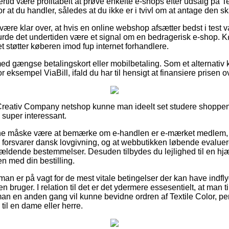
ertid være profitabelt at prøve enkelte e-shops efter udsalg på Te
for at du handler, således at du ikke er i tvivl om at antage den sk
ære klar over, at hvis en online webshop afsætter bedst i test va
burde det undertiden være et signal om en bedragerisk e-shop. Kø
et støtter køberen imod fup internet forhandlere.
med gængse betalingskort eller mobilbetaling. Som et alternativ 
 eksempel ViaBill, ifald du har til hensigt at finansiere prisen 
n Creativ Company netshop kunne man ideelt set studere shoppen
e super interessant.
e måske være at bemærke om e-handlen er e-mærket medlem, 
n forsvarer dansk lovgivning, og at webbutikken løbende evalue
gældende bestemmelser. Desuden tilbydes du lejlighed til en hj
 med din bestilling.
man er på vagt for de mest vitale betingelser der kan have indf
en bruger. I relation til det er det ydermere essesentielt, at man t
 man en anden gang vil kunne bevidne ordren af Textile Color, pe
til en dame eller herre.