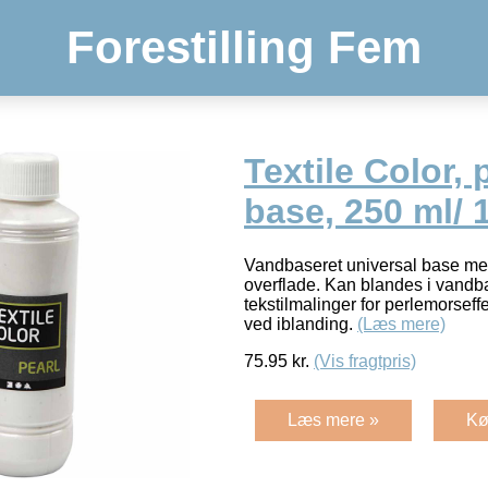
Forestilling Fem
Textile Color, 
base, 250 ml/ 1 
Vandbaseret universal base med
overflade. Kan blandes i vand
tekstilmalinger for perlemorseffe
ved iblanding.
(Læs mere)
75.95
kr.
(Vis fragtpris)
Læs mere »
Kø