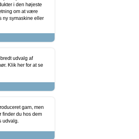
dukter i den højeste
sætning om at være
s ny symaskine eller
 bredt udvalg af
r. Klik her for at se
produceret garn, men
or finder du hos dem
es udvalg.