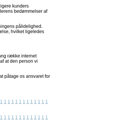
dligere kunders
ndlerens bedømmelser af
ningens pålidelighed.
lse, hvilket ligeledes
ang række internet
f at den person vi
t påtage os ansvaret for
1
1
1
1
1
1
1
1
1
1
1
1
1
1
1
1
1
1
1
1
1
1
1
1
1
1