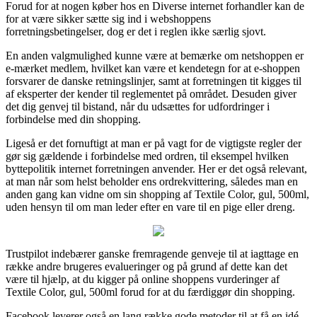
Forud for at nogen køber hos en Diverse internet forhandler kan de
for at være sikker sætte sig ind i webshoppens
forretningsbetingelser, dog er det i reglen ikke særlig sjovt.
En anden valgmulighed kunne være at bemærke om netshoppen er
e-mærket medlem, hvilket kan være et kendetegn for at e-shoppen
forsvarer de danske retningslinjer, samt at forretningen tit kigges til
af eksperter der kender til reglementet på området. Desuden giver
det dig genvej til bistand, når du udsættes for udfordringer i
forbindelse med din shopping.
Ligeså er det fornuftigt at man er på vagt for de vigtigste regler der
gør sig gældende i forbindelse med ordren, til eksempel hvilken
byttepolitik internet forretningen anvender. Her er det også relevant,
at man når som helst beholder ens ordrekvittering, således man en
anden gang kan vidne om sin shopping af Textile Color, gul, 500ml,
uden hensyn til om man leder efter en vare til en pige eller dreng.
Trustpilot indebærer ganske fremragende genveje til at iagttage en
række andre brugeres evalueringer og på grund af dette kan det
være til hjælp, at du kigger på online shoppens vurderinger af
Textile Color, gul, 500ml forud for at du færdiggør din shopping.
Facebook leverer også en lang række gode metoder til at få en idé