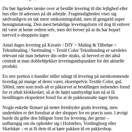
Du bør ligeledes tænke over at bestille levering til din lejlighed eller
hus eller til adressen på dit arbejde. Fragtmuligheden viser sig
sædvanligvis en tak mere omkostningsfuld, men til gengæld super
hensigtsmæssig. Den mest betalelige leveringsform vil dog til enhver
tid være at hente ordren selv, men det beroer på at du har bopæl
nærved e-shoppens lager.
Antal dages levering på Kreativ / DIY > Maling & Tilbehør >
Tekstilmaling / Stofmaling > Textil Color Tekstilmaling er særdeles
relevant når man behøver din ordre straks, så herved er det altså
centralt at man dobbelttjekker leveringstidspunktet for det aktuelle
produkt.
En stor portion e-handler stiller udsigt til levering på næstkommende
hverdag på mange af deres varer, eksempelvis Textile Color, gul,
500ml, men som trods alt er påkrævet at bestillingen indsendes forud
for et aftalt klokkeslæt, så at de højst sandsynligt kan nå at få
bestillingen ekspederet forud for at de pakkeansatte tager hjem.
Nogle enkelte firmaer på nettet frembyder gratis levering, men
undertiden er det forudsat at der shoppes for en præcis sum. I øvrigt
burde du gribe den billigste form for levering, der gerne –
uafhængig om du opholder sig i Holstebro, Vordingborg eller
Skælskør – er at få dem til at køre pakken til en pakkeshop.