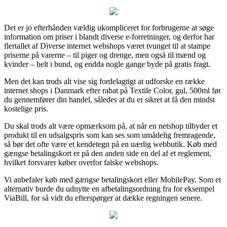
Det er jo efterhånden vældig ukompliceret for forbrugerne at søge
information om priser i blandt diverse e-forretninger, og derfor har
flertallet af Diverse internet webshops været tvunget til at stampe
priserne på varerne – til piger og drenge, men også til mænd og
kvinder – helt i bund, og endda nogle gange byde på gratis fragt.
Men det kan trods alt vise sig fordelagtigt at udforske en række
internet shops i Danmark efter rabat på Textile Color, gul, 500ml før
du gennemfører din handel, således at du er sikret at få den mindst
kostelige pris.
Du skal trods alt være opmærksom på, at når en netshop tilbyder et
produkt til en udsalgspris som kan ses som umådelig fremragende,
så bør det ofte være et kendetegn på en uærlig webbutik. Køb med
gængse betalingskort er på den anden side en del af et reglement,
hvilket forsvarer køber overfor falske webshops.
Vi anbefaler køb med gængse betalingskort eller MobilePay. Som et
alternativ burde du udnytte en afbetalingsordning fra for eksempel
ViaBill, for så vidt du efterspørger at dække regningen senere.