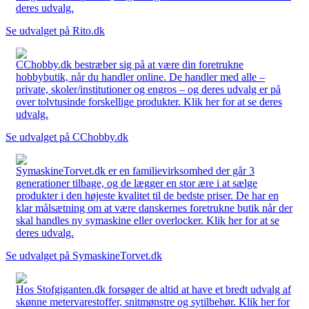
deres udvalg.
Se udvalget på Rito.dk
CChobby.dk bestræber sig på at være din foretrukne
hobbybutik, når du handler online. De handler med alle –
private, skoler/institutioner og engros – og deres udvalg er på
over tolvtusinde forskellige produkter. Klik her for at se deres
udvalg.
Se udvalget på CChobby.dk
SymaskineTorvet.dk er en familievirksomhed der går 3
generationer tilbage, og de lægger en stor ære i at sælge
produkter i den højeste kvalitet til de bedste priser. De har en
klar målsætning om at være danskernes foretrukne butik når der
skal handles ny symaskine eller overlocker. Klik her for at se
deres udvalg.
Se udvalget på SymaskineTorvet.dk
Hos Stofgiganten.dk forsøger de altid at have et bredt udvalg af
skønne metervarestoffer, snitmønstre og sytilbehør. Klik her for