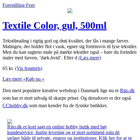
Forestilling Fem
Textile Color, gul, 500ml
Tekstilmaling i rigtig god og drøj kvalitet, der fås i mange farver.
Malingen, der holder flot i vask, egner sig fortrinsvis til lyse tekstiler.
Men du kan sagtens male på mørke tekstiler også – bare du forinden
maler med farven, ‘dæk-hvid’. Efter d
(Læs mere)
65
kr.
(Vis fragtpris)
Læs mere »
Køb nu »
Den mest populære kreative webshop i Danmark lige nu er
Rito.dk
som har et stort udvalg til skarpe priser. Og derudover er der også
CChobby.dk
som man kender fra de fysiske butikker.
Rito.dk er kort sagt en online hobby butik med høj
kundeservice, hurtig levering og et stort sortiment som de
sælger både til private, engros og institutioner. Klik her for at se