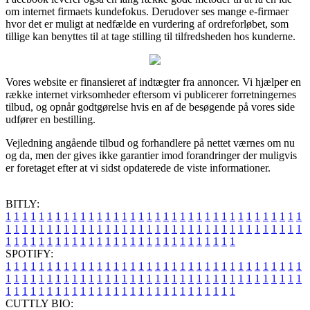
om internet firmaets kundefokus. Derudover ses mange e-firmaer
hvor det er muligt at nedfælde en vurdering af ordreforløbet, som
tillige kan benyttes til at tage stilling til tilfredsheden hos kunderne.
Vores website er finansieret af indtægter fra annoncer. Vi hjælper en
række internet virksomheder eftersom vi publicerer forretningernes
tilbud, og opnår godtgørelse hvis en af de besøgende på vores side
udfører en bestilling.
Vejledning angående tilbud og forhandlere på nettet værnes om nu
og da, men der gives ikke garantier imod forandringer der muligvis
er foretaget efter at vi sidst opdaterede de viste informationer.
BITLY:
1
1
1
1
1
1
1
1
1
1
1
1
1
1
1
1
1
1
1
1
1
1
1
1
1
1
1
1
1
1
1
1
1
1
1
1
1
1
1
1
1
1
1
1
1
1
1
1
1
1
1
1
1
1
1
1
1
1
1
1
1
1
1
1
1
1
1
1
1
1
1
1
1
1
1
1
1
1
1
1
1
1
1
1
1
1
1
1
1
1
1
1
1
1
1
1
1
1
1
1
SPOTIFY:
1
1
1
1
1
1
1
1
1
1
1
1
1
1
1
1
1
1
1
1
1
1
1
1
1
1
1
1
1
1
1
1
1
1
1
1
1
1
1
1
1
1
1
1
1
1
1
1
1
1
1
1
1
1
1
1
1
1
1
1
1
1
1
1
1
1
1
1
1
1
1
1
1
1
1
1
1
1
1
1
1
1
1
1
1
1
1
1
1
1
1
1
1
1
1
1
1
1
1
1
CUTTLY BIO: