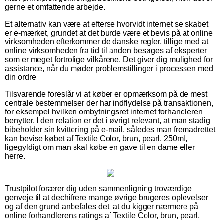
gerne et omfattende arbejde.
Et alternativ kan være at efterse hvorvidt internet selskabet
er e-mærket, grundet at det burde være et bevis på at online
virksomheden efterkommer de danske regler, tillige med at
online virksomheden fra tid til anden besøges af eksperter
som er meget fortrolige vilkårene. Det giver dig mulighed for
assistance, når du møder problemstillinger i processen med
din ordre.
Tilsvarende foreslår vi at køber er opmærksom på de mest
centrale bestemmelser der har indflydelse på transaktionen,
for eksempel hvilken ombytningsret internet forhandleren
benytter. I den relation er det i øvrigt relevant, at man stadig
bibeholder sin kvittering på e-mail, således man fremadrettet
kan bevise købet af Textile Color, brun, pearl, 250ml,
ligegyldigt om man skal købe en gave til en dame eller
herre.
Trustpilot forærer dig uden sammenligning troværdige
genveje til at dechifrere mange øvrige brugeres oplevelser
og af den grund anbefales det, at du kigger nærmere på
online forhandlerens ratings af Textile Color, brun, pearl,