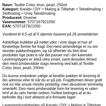
Navn:
Textile Color, brun, pearl, 250ml
Kategori:
Kreativ / DIY > Maling & Tilbehør > Tekstilmaling /
Stofmaling > Uniq Tekstilmaling
Producent:
Diverse
Varenummer:
5707167921050
EAN:
5707167921050
Vurderet til
4.5
ud af 5 stjerner baseret på
26
anmeldelser
Adskillige butikker på nettet yder i vore dage et hav af
forskellige former for fragt. Det mest almindelige er nu om
stunder pakkeshoppen, og så afhenter du blot dine
produkter lige præcis når det passer ind i din kalender.
Leveringstypen er altså ultra smart, samt desuden tilmed
den mest prisbevidste slags levering ved køb af Textile
Color, brun, pearl, 250ml.
Du kunne endvidere vælge at bestille pakken til levering til
din adresse eller til når du er på job. Fragtformen bliver godt
nok en lille smule mindre prisbillig, men derudover temmelig
smertefri. Den mest prisbevidste form for levering er uden
tvivl at du selv henter ordren, hvilket betinges af at du
befinder dig i kort afstand af e-firmaets lager.
Leveringshastigheden på Kreativ / DIY > Maling & Tilbehør