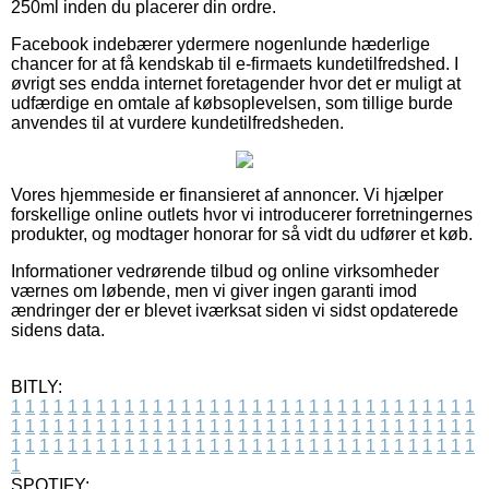
250ml inden du placerer din ordre.
Facebook indebærer ydermere nogenlunde hæderlige
chancer for at få kendskab til e-firmaets kundetilfredshed. I
øvrigt ses endda internet foretagender hvor det er muligt at
udfærdige en omtale af købsoplevelsen, som tillige burde
anvendes til at vurdere kundetilfredsheden.
Vores hjemmeside er finansieret af annoncer. Vi hjælper
forskellige online outlets hvor vi introducerer forretningernes
produkter, og modtager honorar for så vidt du udfører et køb.
Informationer vedrørende tilbud og online virksomheder
værnes om løbende, men vi giver ingen garanti imod
ændringer der er blevet iværksat siden vi sidst opdaterede
sidens data.
BITLY:
1
1
1
1
1
1
1
1
1
1
1
1
1
1
1
1
1
1
1
1
1
1
1
1
1
1
1
1
1
1
1
1
1
1
1
1
1
1
1
1
1
1
1
1
1
1
1
1
1
1
1
1
1
1
1
1
1
1
1
1
1
1
1
1
1
1
1
1
1
1
1
1
1
1
1
1
1
1
1
1
1
1
1
1
1
1
1
1
1
1
1
1
1
1
1
1
1
1
1
1
SPOTIFY: