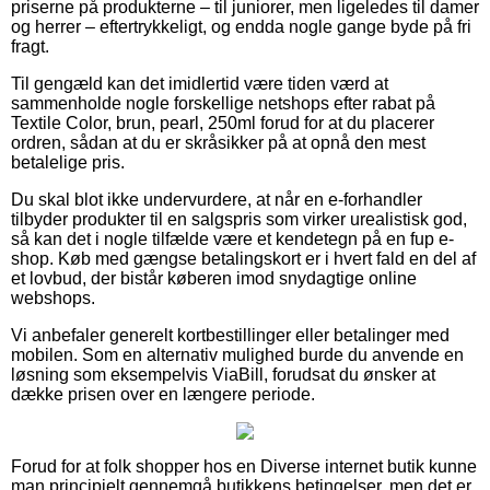
priserne på produkterne – til juniorer, men ligeledes til damer
og herrer – eftertrykkeligt, og endda nogle gange byde på fri
fragt.
Til gengæld kan det imidlertid være tiden værd at
sammenholde nogle forskellige netshops efter rabat på
Textile Color, brun, pearl, 250ml forud for at du placerer
ordren, sådan at du er skråsikker på at opnå den mest
betalelige pris.
Du skal blot ikke undervurdere, at når en e-forhandler
tilbyder produkter til en salgspris som virker urealistisk god,
så kan det i nogle tilfælde være et kendetegn på en fup e-
shop. Køb med gængse betalingskort er i hvert fald en del af
et lovbud, der bistår køberen imod snydagtige online
webshops.
Vi anbefaler generelt kortbestillinger eller betalinger med
mobilen. Som en alternativ mulighed burde du anvende en
løsning som eksempelvis ViaBill, forudsat du ønsker at
dække prisen over en længere periode.
Forud for at folk shopper hos en Diverse internet butik kunne
man principielt gennemgå butikkens betingelser, men det er