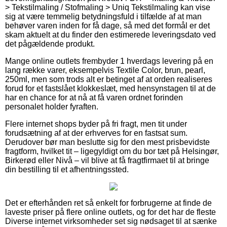
> Tekstilmaling / Stofmaling > Uniq Tekstilmaling kan vise
sig at være temmelig betydningsfuld i tilfælde af at man
behøver varen inden for få dage, så med det formål er det
skam aktuelt at du finder den estimerede leveringsdato ved
det pågældende produkt.
Mange online outlets frembyder 1 hverdags levering på en
lang række varer, eksempelvis Textile Color, brun, pearl,
250ml, men som trods alt er betinget af at orden realiseres
forud for et fastslået klokkeslæt, med hensynstagen til at de
har en chance for at nå at få varen ordnet forinden
personalet holder fyraften.
Flere internet shops byder på fri fragt, men tit under
forudsætning af at der erhverves for en fastsat sum.
Derudover bør man beslutte sig for den mest prisbevidste
fragtform, hvilket tit – ligegyldigt om du bor tæt på Helsingør,
Birkerød eller Nivå – vil blive at få fragtfirmaet til at bringe
din bestilling til et afhentningssted.
Det er efterhånden ret så enkelt for forbrugerne at finde de
laveste priser på flere online outlets, og for det har de fleste
Diverse internet virksomheder set sig nødsaget til at sænke