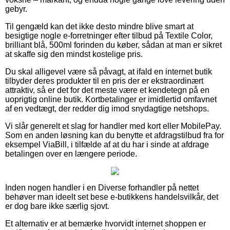
gebyr.
Til gengæld kan det ikke desto mindre blive smart at
besigtige nogle e-forretninger efter tilbud på Textile Color,
brilliant blå, 500ml forinden du køber, sådan at man er sikret
at skaffe sig den mindst kostelige pris.
Du skal alligevel være så påvagt, at ifald en internet butik
tilbyder deres produkter til en pris der er ekstraordinært
attraktiv, så er det for det meste være et kendetegn på en
uoprigtig online butik. Kortbetalinger er imidlertid omfavnet
af en vedtægt, der redder dig imod snydagtige netshops.
Vi slår generelt et slag for handler med kort eller MobilePay.
Som en anden løsning kan du benytte et afdragstilbud fra for
eksempel ViaBill, i tilfælde af at du har i sinde at afdrage
betalingen over en længere periode.
Inden nogen handler i en Diverse forhandler på nettet
behøver man ideelt set bese e-butikkens handelsvilkår, det
er dog bare ikke særlig sjovt.
Et alternativ er at bemærke hvorvidt internet shoppen er