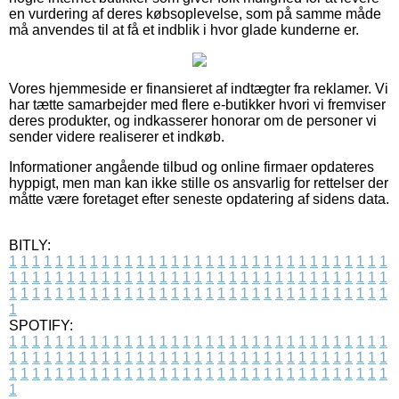
en vurdering af deres købsoplevelse, som på samme måde
må anvendes til at få et indblik i hvor glade kunderne er.
Vores hjemmeside er finansieret af indtægter fra reklamer. Vi
har tætte samarbejder med flere e-butikker hvori vi fremviser
deres produkter, og indkasserer honorar om de personer vi
sender videre realiserer et indkøb.
Informationer angående tilbud og online firmaer opdateres
hyppigt, men man kan ikke stille os ansvarlig for rettelser der
måtte være foretaget efter seneste opdatering af sidens data.
BITLY:
1
1
1
1
1
1
1
1
1
1
1
1
1
1
1
1
1
1
1
1
1
1
1
1
1
1
1
1
1
1
1
1
1
1
1
1
1
1
1
1
1
1
1
1
1
1
1
1
1
1
1
1
1
1
1
1
1
1
1
1
1
1
1
1
1
1
1
1
1
1
1
1
1
1
1
1
1
1
1
1
1
1
1
1
1
1
1
1
1
1
1
1
1
1
1
1
1
1
1
1
SPOTIFY:
1
1
1
1
1
1
1
1
1
1
1
1
1
1
1
1
1
1
1
1
1
1
1
1
1
1
1
1
1
1
1
1
1
1
1
1
1
1
1
1
1
1
1
1
1
1
1
1
1
1
1
1
1
1
1
1
1
1
1
1
1
1
1
1
1
1
1
1
1
1
1
1
1
1
1
1
1
1
1
1
1
1
1
1
1
1
1
1
1
1
1
1
1
1
1
1
1
1
1
1