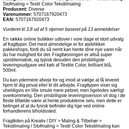
Stofmaling > Textil Color Tekstilmaling
Producent:
Diverse
Varenummer:
5707167920473
EAN:
5707167920473
Vurderet til
3.8
ud af 5 stjerner baseret på
13
anmeldelser
En række online butikker udlover i vore dage et stort udvalg
af fragttyper. Det mest almindelige er for øjeblikket
pakkeshops, fordi du så nemt kan hente dine nye varer når
du har mulighed for det. Fragtløsningen er altså super
uproblematisk, og typisk desuden den prisbilligste
leveringsudgave ved køb af Textile Color, brilliant blå,
500ml.
Du kan ydermere afveje for og imod at vælge at få leveret
hjem til dig privat eller til dit arbejde. Fragttypen viser sig
uheldigvis en lille smule mere pebret, men ligeledes særligt
overkommelig. Den prisbilligste leveringsversion vil dog i de
fleste tilfælde være at hente produkterne selv, men dette er
betinget af at du fysisk befinder dig lige ved online
forhandlerens tilholdssted.
Fragttiden på Kreativ / DIY > Maling & Tilbehør >
Tekstilmaling / Stofmaling > Textil Color Tekstilmaling kan