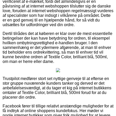
verificeret af e-mærket, fordi det almindeligvis er en
påvisning af at internet webshoppen tilslutter sig de danske
love, foruden at internet webshoppen regelmæssigt vurderes
af specialister som har indsigt i vilkårene på området. Dette
er en god genvej til en hjælpende hånd, for så vidt du
udsættes for udfordringer ved din ordre.
Dertil tilrådes det at køberen er klar over de mest essentielle
betingelser der kan have betydning for ordren, til eksempel
hvilken ombytningsrettighed e-handlen bruger. I den
sammenhæng er det ydermere afgørende, at man til enhver
tid beholder ens ordrekvittering, så man til enhver tid vil
kunne bevidne ordren af Textile Color, brilliant blå, 500ml,
om man er herre eller dame.
Trustpilot medfører stort set nyttige genveje til at efterse en
stor gruppe nuværende kunders tanker og derved er det
anbefalelsesværdigt, at du tager et kig på internet butikkens
omtaler af Textile Color, brilliant blå, 500ml forud for at du
placerer din ordre.
Facebook fører til tillige relativt anstændige muligheder for at
få indtryk af online shoppens kundefokus. Her møder vi
nogle internet butikker som giver folk mulighed for at levere