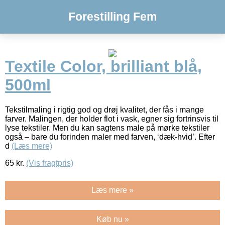
Forestilling Fem
Textile Color, brilliant blå,
500ml
Tekstilmaling i rigtig god og drøj kvalitet, der fås i mange
farver. Malingen, der holder flot i vask, egner sig fortrinsvis til
lyse tekstiler. Men du kan sagtens male på mørke tekstiler
også – bare du forinden maler med farven, ‘dæk-hvid’. Efter
d
(Læs mere)
65
kr.
(Vis fragtpris)
Læs mere »
Køb nu »