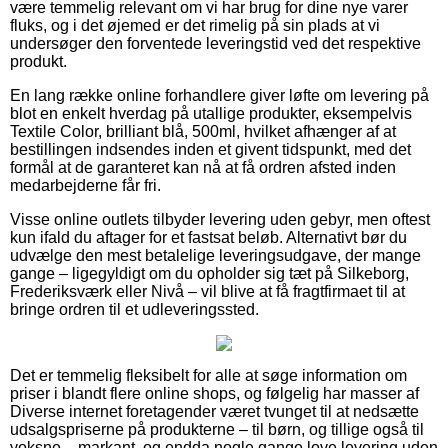
være temmelig relevant om vi har brug for dine nye varer
fluks, og i det øjemed er det rimelig på sin plads at vi
undersøger den forventede leveringstid ved det respektive
produkt.
En lang række online forhandlere giver løfte om levering på
blot en enkelt hverdag på utallige produkter, eksempelvis
Textile Color, brilliant blå, 500ml, hvilket afhænger af at
bestillingen indsendes inden et givent tidspunkt, med det
formål at de garanteret kan nå at få ordren afsted inden
medarbejderne får fri.
Visse online outlets tilbyder levering uden gebyr, men oftest
kun ifald du aftager for et fastsat beløb. Alternativt bør du
udvælge den mest betalelige leveringsudgave, der mange
gange – ligegyldigt om du opholder sig tæt på Silkeborg,
Frederiksværk eller Nivå – vil blive at få fragtfirmaet til at
bringe ordren til et udleveringssted.
Det er temmelig fleksibelt for alle at søge information om
priser i blandt flere online shops, og følgelig har masser af
Diverse internet foretagender været tvunget til at nedsætte
udsalgspriserne på produkterne – til børn, og tillige også til
voksne – markant, og endda nogle gange love levering uden