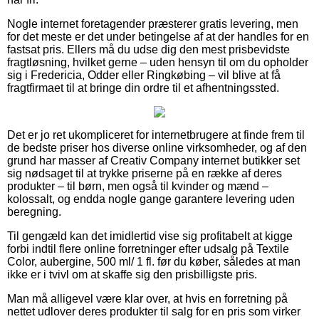
Nogle internet foretagender præsterer gratis levering, men
for det meste er det under betingelse af at der handles for en
fastsat pris. Ellers må du udse dig den mest prisbevidste
fragtløsning, hvilket gerne – uden hensyn til om du opholder
sig i Fredericia, Odder eller Ringkøbing – vil blive at få
fragtfirmaet til at bringe din ordre til et afhentningssted.
Det er jo ret ukompliceret for internetbrugere at finde frem til
de bedste priser hos diverse online virksomheder, og af den
grund har masser af Creativ Company internet butikker set
sig nødsaget til at trykke priserne på en række af deres
produkter – til børn, men også til kvinder og mænd –
kolossalt, og endda nogle gange garantere levering uden
beregning.
Til gengæld kan det imidlertid vise sig profitabelt at kigge
forbi indtil flere online forretninger efter udsalg på Textile
Color, aubergine, 500 ml/ 1 fl. før du køber, således at man
ikke er i tvivl om at skaffe sig den prisbilligste pris.
Man må alligevel være klar over, at hvis en forretning på
nettet udlover deres produkter til salg for en pris som virker