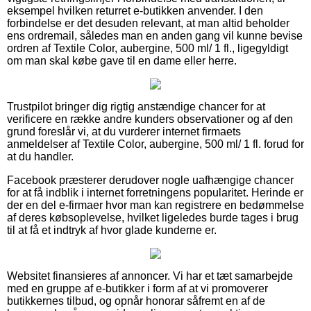
eksempel hvilken returret e-butikken anvender. I den
forbindelse er det desuden relevant, at man altid beholder
ens ordremail, således man en anden gang vil kunne bevise
ordren af Textile Color, aubergine, 500 ml/ 1 fl., ligegyldigt
om man skal købe gave til en dame eller herre.
Trustpilot bringer dig rigtig anstændige chancer for at
verificere en række andre kunders observationer og af den
grund foreslår vi, at du vurderer internet firmaets
anmeldelser af Textile Color, aubergine, 500 ml/ 1 fl. forud for
at du handler.
Facebook præsterer derudover nogle uafhængige chancer
for at få indblik i internet forretningens popularitet. Herinde er
der en del e-firmaer hvor man kan registrere en bedømmelse
af deres købsoplevelse, hvilket ligeledes burde tages i brug
til at få et indtryk af hvor glade kunderne er.
Websitet finansieres af annoncer. Vi har et tæt samarbejde
med en gruppe af e-butikker i form af at vi promoverer
butikkernes tilbud, og opnår honorar såfremt en af de