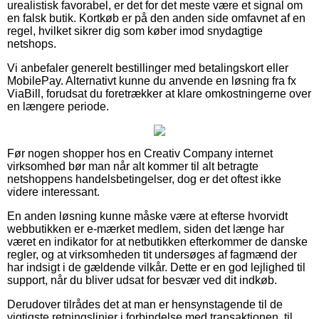
urealistisk favorabel, er det for det meste være et signal om
en falsk butik. Kortkøb er på den anden side omfavnet af en
regel, hvilket sikrer dig som køber imod snydagtige
netshops.
Vi anbefaler generelt bestillinger med betalingskort eller
MobilePay. Alternativt kunne du anvende en løsning fra fx
ViaBill, forudsat du foretrækker at klare omkostningerne over
en længere periode.
Før nogen shopper hos en Creativ Company internet
virksomhed bør man når alt kommer til alt betragte
netshoppens handelsbetingelser, dog er det oftest ikke
videre interessant.
En anden løsning kunne måske være at efterse hvorvidt
webbutikken er e-mærket medlem, siden det længe har
været en indikator for at netbutikken efterkommer de danske
regler, og at virksomheden tit undersøges af fagmænd der
har indsigt i de gældende vilkår. Dette er en god lejlighed til
support, når du bliver udsat for besvær ved dit indkøb.
Derudover tilrådes det at man er hensynstagende til de
vigtigste retningslinjer i forbindelse med transaktionen, til