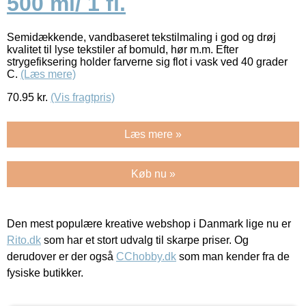
500 ml/ 1 fl.
Semidækkende, vandbaseret tekstilmaling i god og drøj
kvalitet til lyse tekstiler af bomuld, hør m.m. Efter
strygefiksering holder farverne sig flot i vask ved 40 grader
C.
(Læs mere)
70.95
kr.
(Vis fragtpris)
Læs mere »
Køb nu »
Den mest populære kreative webshop i Danmark lige nu er
Rito.dk
som har et stort udvalg til skarpe priser. Og
derudover er der også
CChobby.dk
som man kender fra de
fysiske butikker.