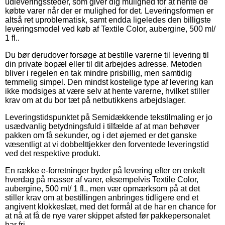
udleveringssteder, som giver dig mulighed for at hente de
købte varer når der er mulighed for det. Leveringsformen er
altså ret uproblematisk, samt endda ligeledes den billigste
leveringsmodel ved køb af Textile Color, aubergine, 500 ml/
1 fl..
Du bør derudover forsøge at bestille varerne til levering til
din private bopæl eller til dit arbejdes adresse. Metoden
bliver i regelen en tak mindre prisbillig, men samtidig
temmelig simpel. Den mindst kostelige type af levering kan
ikke modsiges at være selv at hente varerne, hvilket stiller
krav om at du bor tæt på netbutikkens arbejdslager.
Leveringstidspunktet på Semidækkende tekstilmaling er jo
usædvanlig betydningsfuld i tilfælde af at man behøver
pakken om få sekunder, og i det øjemed er det ganske
væsentligt at vi dobbelttjekker den forventede leveringstid
ved det respektive produkt.
En række e-forretninger byder på levering efter en enkelt
hverdag på masser af varer, eksempelvis Textile Color,
aubergine, 500 ml/ 1 fl., men vær opmærksom på at det
stiller krav om at bestillingen anbringes tidligere end et
angivent klokkeslæt, med det formål at de har en chance for
at nå at få de nye varer skippet afsted før pakkepersonalet
har fri.