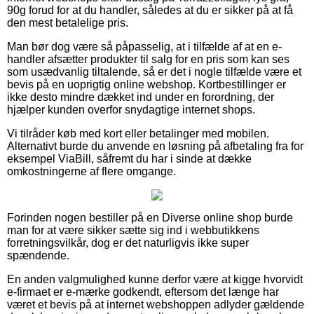
90g forud for at du handler, således at du er sikker på at få
den mest betalelige pris.
Man bør dog være så påpasselig, at i tilfælde af at en e-
handler afsætter produkter til salg for en pris som kan ses
som usædvanlig tiltalende, så er det i nogle tilfælde være et
bevis på en uoprigtig online webshop. Kortbestillinger er
ikke desto mindre dækket ind under en forordning, der
hjælper kunden overfor snydagtige internet shops.
Vi tilråder køb med kort eller betalinger med mobilen.
Alternativt burde du anvende en løsning på afbetaling fra for
eksempel ViaBill, såfremt du har i sinde at dække
omkostningerne af flere omgange.
Forinden nogen bestiller på en Diverse online shop burde
man for at være sikker sætte sig ind i webbutikkens
forretningsvilkår, dog er det naturligvis ikke super
spændende.
En anden valgmulighed kunne derfor være at kigge hvorvidt
e-firmaet er e-mærke godkendt, eftersom det længe har
været et bevis på at internet webshoppen adlyder gældende