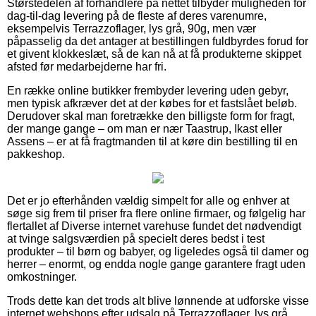
Størstedelen af forhandlere på nettet tilbyder muligheden for
dag-til-dag levering på de fleste af deres varenumre,
eksempelvis Terrazzoflager, lys grå, 90g, men vær
påpasselig da det antager at bestillingen fuldbyrdes forud for
et givent klokkeslæt, så de kan nå at få produkterne skippet
afsted før medarbejderne har fri.
En række online butikker frembyder levering uden gebyr,
men typisk afkræver det at der købes for et fastslået beløb.
Derudover skal man foretrække den billigste form for fragt,
der mange gange – om man er nær Taastrup, Ikast eller
Assens – er at få fragtmanden til at køre din bestilling til en
pakkeshop.
Det er jo efterhånden vældig simpelt for alle og enhver at
søge sig frem til priser fra flere online firmaer, og følgelig har
flertallet af Diverse internet varehuse fundet det nødvendigt
at tvinge salgsværdien på specielt deres bedst i test
produkter – til børn og babyer, og ligeledes også til damer og
herrer – enormt, og endda nogle gange garantere fragt uden
omkostninger.
Trods dette kan det trods alt blive lønnende at udforske visse
internet webshops efter udsalg på Terrazzoflager, lys grå,