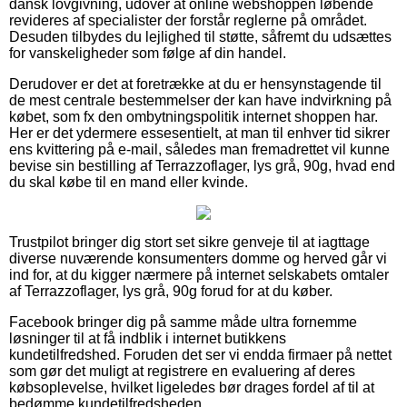
dansk lovgivning, udover at online webshoppen løbende
revideres af specialister der forstår reglerne på området.
Desuden tilbydes du lejlighed til støtte, såfremt du udsættes
for vanskeligheder som følge af din handel.
Derudover er det at foretrække at du er hensynstagende til
de mest centrale bestemmelser der kan have indvirkning på
købet, som fx den ombytningspolitik internet shoppen har.
Her er det ydermere essesentielt, at man til enhver tid sikrer
ens kvittering på e-mail, således man fremadrettet vil kunne
bevise sin bestilling af Terrazzoflager, lys grå, 90g, hvad end
du skal købe til en mand eller kvinde.
Trustpilot bringer dig stort set sikre genveje til at iagttage
diverse nuværende konsumenters domme og herved går vi
ind for, at du kigger nærmere på internet selskabets omtaler
af Terrazzoflager, lys grå, 90g forud for at du køber.
Facebook bringer dig på samme måde ultra fornemme
løsninger til at få indblik i internet butikkens
kundetilfredshed. Foruden det ser vi endda firmaer på nettet
som gør det muligt at registrere en evaluering af deres
købsoplevelse, hvilket ligeledes bør drages fordel af til at
bedømme kundetilfredsheden.