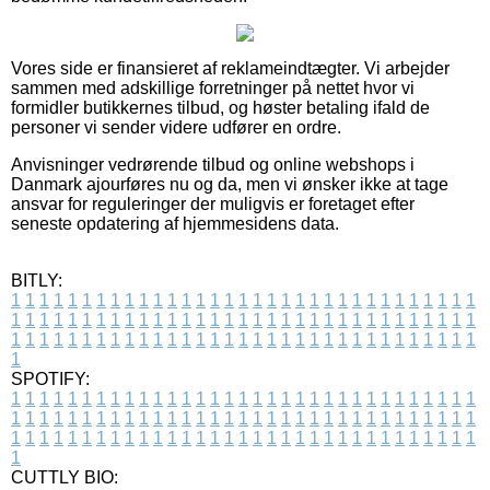
Vores side er finansieret af reklameindtægter. Vi arbejder
sammen med adskillige forretninger på nettet hvor vi
formidler butikkernes tilbud, og høster betaling ifald de
personer vi sender videre udfører en ordre.
Anvisninger vedrørende tilbud og online webshops i
Danmark ajourføres nu og da, men vi ønsker ikke at tage
ansvar for reguleringer der muligvis er foretaget efter
seneste opdatering af hjemmesidens data.
BITLY:
1
1
1
1
1
1
1
1
1
1
1
1
1
1
1
1
1
1
1
1
1
1
1
1
1
1
1
1
1
1
1
1
1
1
1
1
1
1
1
1
1
1
1
1
1
1
1
1
1
1
1
1
1
1
1
1
1
1
1
1
1
1
1
1
1
1
1
1
1
1
1
1
1
1
1
1
1
1
1
1
1
1
1
1
1
1
1
1
1
1
1
1
1
1
1
1
1
1
1
1
SPOTIFY:
1
1
1
1
1
1
1
1
1
1
1
1
1
1
1
1
1
1
1
1
1
1
1
1
1
1
1
1
1
1
1
1
1
1
1
1
1
1
1
1
1
1
1
1
1
1
1
1
1
1
1
1
1
1
1
1
1
1
1
1
1
1
1
1
1
1
1
1
1
1
1
1
1
1
1
1
1
1
1
1
1
1
1
1
1
1
1
1
1
1
1
1
1
1
1
1
1
1
1
1
CUTTLY BIO: