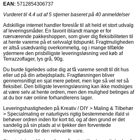
EAN:
5712854306737
Vurderet til
4.4
ud af 5 stjerner baseret på
40
anmeldelser
Adskillige internet handler foreslår til alt held et stort udvalg
af leveringsmåder. En favorit iblandt mange er for
nærværende pakkeshoppen, som giver dig fleksibiliteten til
at hente varerne på et selvvalgt tidspunkt. Fragtmuligheden
er altså usædvanlig overkommelig, og i mange tilfælde
ydermere den prisbilligste leveringsløsning ved køb af
Terrazzoflager, lys grå, 90g.
Du burde ligeledes udse dig at få varerne sendt til dit hus
eller ud på din arbejdsplads. Fragtløsningen bliver
gennemsnitligt en sjat mere pebret, men lige så vel ret så
fleksibel. Den billigste leveringsløsning kan ikke modsiges
at være selv at hente ordren, men den mulighed betinges af
at du bor nær online forhandlerens lager.
Leveringshastigheden på Kreativ / DIY > Maling & Tilbehør
> Specialmaling er naturligvis rigtig bestemmende ifald vi
behøver ordren inden for kort tid, og af den grund er det
sandelig på sin plads at vi tjekker den forventede
leveringsdato for den relevante vare.