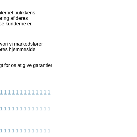
ternet butikkens
ring af deres
dse kunderne er.
vori vi markedsfører
 vores hjemmeside
 for os at give garantier
1
1
1
1
1
1
1
1
1
1
1
1
1
1
1
1
1
1
1
1
1
1
1
1
1
1
1
1
1
1
1
1
1
1
1
1
1
1
1