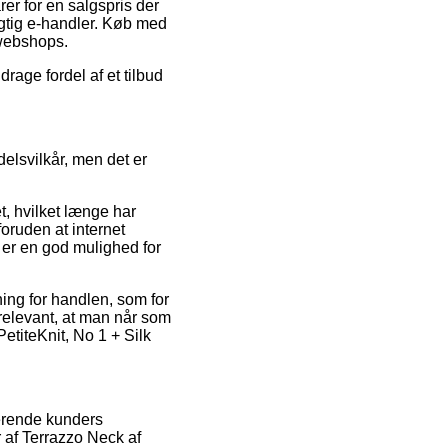
er for en salgspris der
rigtig e-handler. Køb med
 webshops.
age fordel af et tilbud
elsvilkår, men det er
t, hvilket længe har
oruden at internet
e er en god mulighed for
ing for handlen, som for
relevant, at man når som
etiteKnit, No 1 + Silk
terende kunders
r af Terrazzo Neck af