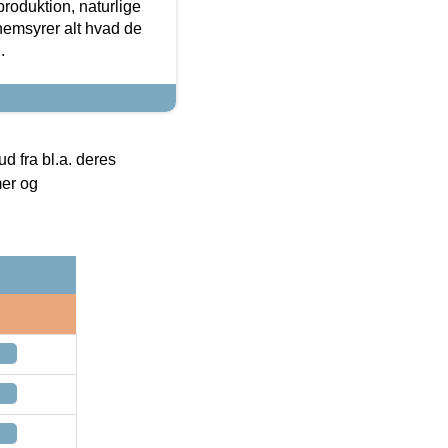
roduktion, naturlige
nemsyrer alt hvad de
.
 fra bl.a. deres
mer og