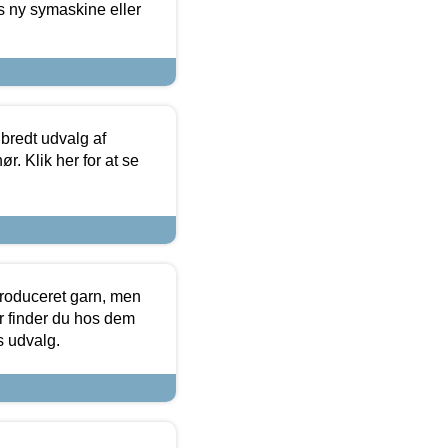
s ny symaskine eller
 bredt udvalg af
r. Klik her for at se
produceret garn, men
or finder du hos dem
es udvalg.