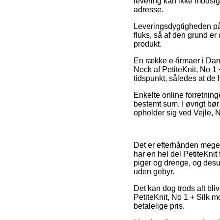
levering kan ikke modsig
adresse.
Leveringsdygtigheden på 
fluks, så af den grund er 
produkt.
En række e-firmaer i Dan
Neck af PetiteKnit, No 1 +
tidspunkt, således at de 
Enkelte online forretning
bestemt sum. I øvrigt b
opholder sig ved Vejle, Ny
Det er efterhånden meget 
har en hel del PetiteKnit 
piger og drenge, og desu
uden gebyr.
Det kan dog trods alt bli
PetiteKnit, No 1 + Silk mo
betalelige pris.