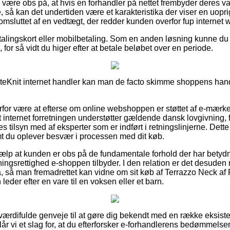
være obs på, at hvis en forhandler på nettet frembyder deres var
e, så kan det undertiden være et karakteristika der viser en uop
t omsluttet af en vedtægt, der redder kunden overfor fup internet
alingskort eller mobilbetaling. Som en anden løsning kunne du dr
 for så vidt du higer efter at betale beløbet over en periode.
titeKnit internet handler kan man de facto skimme shoppens hand
rfor være at efterse om online webshoppen er støttet af e-mærke
 internet forretningen understøtter gældende dansk lovgivning, f
es tilsyn med af eksperter som er indført i retningslinjerne. Dett
emt du oplever besvær i processen med dit køb.
jælp at kunden er obs på de fundamentale forhold der har betydn
ngsrettighed e-shoppen tilbyder. I den relation er det desuden 
, så man fremadrettet kan vidne om sit køb af Terrazzo Neck af P
leder efter en vare til en voksen eller et barn.
el værdifulde genveje til at gøre dig bekendt med en række eksis
r vi et slag for, at du efterforsker e-forhandlerens bedømmelse