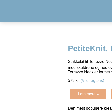
PetiteKnit, 
Strikkekit til Terrazzo Ne
mod skuldrene og ned over
Terrazzo Neck er formet
573
kr.
(Vis fragtpris)
Læs mere »
Den mest populære kreat