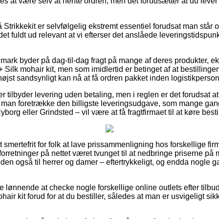
es at være selv at hente ordren, men det forudsætter at du lev
Strikkekit er selvfølgelig ekstremt essentiel forudsat man står 
det fuldt ud relevant at vi efterser det anslåede leveringstidspun
mark byder på dag-til-dag fragt på mange af deres produkter, e
 Silk mohair kit, men som imidlertid er betinget af at bestillinge
højst sandsynligt kan nå at få ordren pakket inden logistikperso
er tilbyder levering uden betaling, men i reglen er det forudsat a
ør man foretrække den billigste leveringsudgave, som mange g
borg eller Grindsted – vil være at få fragtfirmaet til at køre best
smertefrit for folk at lave prissammenligning hos forskellige fir
forretninger på nettet været tvunget til at nedbringe priserne på 
den også til herrer og damer – eftertrykkeligt, og endda nogle 
ve lønnende at checke nogle forskellige online outlets efter tilb
hair kit forud for at du bestiller, således at man er usvigeligt s