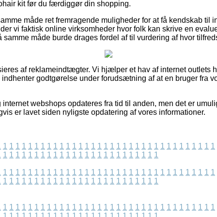
ohair kit før du færdiggør din shopping.
mme måde ret fremragende muligheder for at få kendskab til in
er vi faktisk online virksomheder hvor folk kan skrive en evalue
 samme måde burde drages fordel af til vurdering af hvor tilfre
res af reklameindtægter. Vi hjælper et hav af internet outlets h
og indhenter godtgørelse under forudsætning af at en bruger fra
nternet webshops opdateres fra tid til anden, men det er umuligt
is er lavet siden nyligste opdatering af vores informationer.
1
1
1
1
1
1
1
1
1
1
1
1
1
1
1
1
1
1
1
1
1
1
1
1
1
1
1
1
1
1
1
1
1
1
1
1
1
1
1
1
1
1
1
1
1
1
1
1
1
1
1
1
1
1
1
1
1
1
1
1
1
1
1
1
1
1
1
1
1
1
1
1
1
1
1
1
1
1
1
1
1
1
1
1
1
1
1
1
1
1
1
1
1
1
1
1
1
1
1
1
1
1
1
1
1
1
1
1
1
1
1
1
1
1
1
1
1
1
1
1
1
1
1
1
1
1
1
1
1
1
1
1
1
1
1
1
1
1
1
1
1
1
1
1
1
1
1
1
1
1
1
1
1
1
1
1
1
1
1
1
1
1
1
1
1
1
1
1
1
1
1
1
1
1
1
1
1
1
1
1
1
1
1