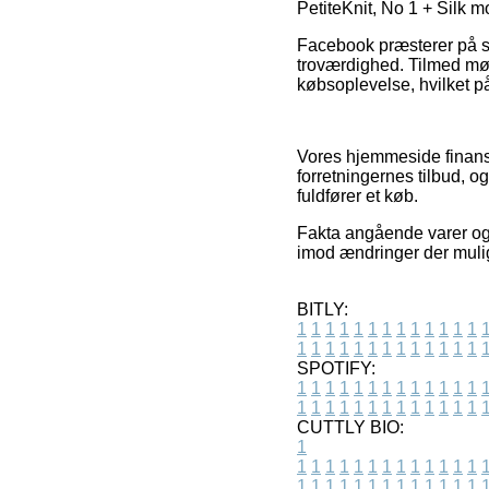
PetiteKnit, No 1 + Silk m
Facebook præsterer på sa
troværdighed. Tilmed mød
købsoplevelse, hvilket på
Vores hjemmeside finansie
forretningernes tilbud, 
fuldfører et køb.
Fakta angående varer og i
imod ændringer der muligv
BITLY:
1
1
1
1
1
1
1
1
1
1
1
1
1
1
1
1
1
1
1
1
1
1
1
1
1
1
SPOTIFY:
1
1
1
1
1
1
1
1
1
1
1
1
1
1
1
1
1
1
1
1
1
1
1
1
1
1
CUTTLY BIO:
1
1
1
1
1
1
1
1
1
1
1
1
1
1
1
1
1
1
1
1
1
1
1
1
1
1
1