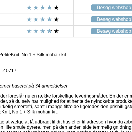
Besøg webshop
Besøg webshop
Besøg webshop
etiteKnit, No 1 + Silk mohair kit
5140717
jerner baseret på
34
anmeldelser
der foreslår nu en række forskellige leveringsmåder. En der er m
der, så du selv har mulighed for at hente de nyindkøbte produkte
irkelig smertefri, samt i mange tilfælde ligeledes den prisbillig
Knit, No 1 + Silk mohair kit.
e at vælge at få udbragt til dit hus eller til adressen hvor du ar
en lille smule dyrere, men på den anden side temmelig gnidningsl