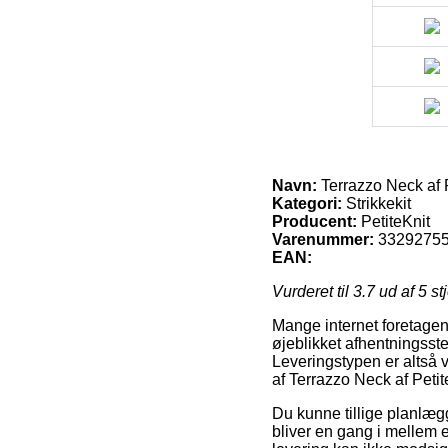
Navn:
Terrazzo Neck af P
Kategori:
Strikkekit
Producent:
PetiteKnit
Varenummer:
3329275
EAN:
Vurderet til
3.7
ud af 5 st
Mange internet foretagen
øjeblikket afhentningsste
Leveringstypen er altså v
af Terrazzo Neck af Petite
Du kunne tillige planlægg
bliver en gang i mellem 