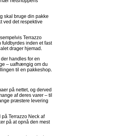
er nær netshoppens
og skal bruge din pakke
kt ved det respektive
ksempelvis Terrazzo
n fuldbyrdes inden et fast
nalet drager hjemad.
t der handles for en
ange – uafhængig om du
illingen til en pakkeshop.
maer på nettet, og derved
mange af deres varer – til
gange præstere levering
ud på Terrazzo Neck af
ikker på at opnå den mest