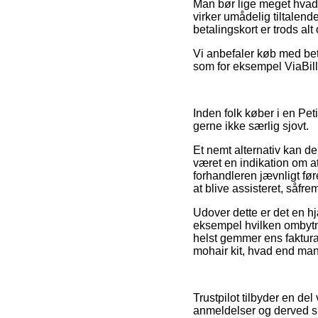
Man bør lige meget hvad 
virker umådelig tiltalend
betalingskort er trods al
Vi anbefaler køb med bet
som for eksempel ViaBill,
Inden folk køber i en Pe
gerne ikke særlig sjovt.
Et nemt alternativ kan de
været en indikation om at
forhandleren jævnligt før
at blive assisteret, såfr
Udover dette er det en h
eksempel hvilken ombytni
helst gemmer ens faktura
mohair kit, hvad end man 
Trustpilot tilbyder en d
anmeldelser og derved slå