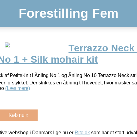
Forestilling Fem
Terrazzo Neck 
No 1 + Silk mohair kit
ck af PetiteKnit i Ãnling No 1 og Ãnling No 10 Terrazzo Neck str
 forstykket. Der strikkes en åbning til hovedet, hvor masker sam
 so
(Læs mere)
Køb nu »
ive webshop i Danmark lige nu er
Rito.dk
som har et stort udval