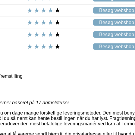
Besøg webshop
Besøg webshop
Besøg webshop
Besøg webshop
.
fremstilling
jerner baseret på
17
anmeldelser
u om dage mange forskellige leveringsmetoder. Den mest benytt
rdi du så nemt kan hente bestillingen når du har lyst. Fragtløsning
derudover den mest betalelige leveringsmanér ved køb af Termom
 at få varerne sendt hjem til din privatadresse eller til hvor d