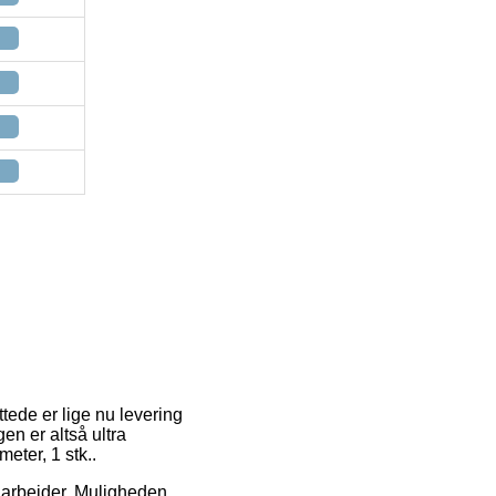
ede er lige nu levering
en er altså ultra
eter, 1 stk..
u arbejder. Muligheden