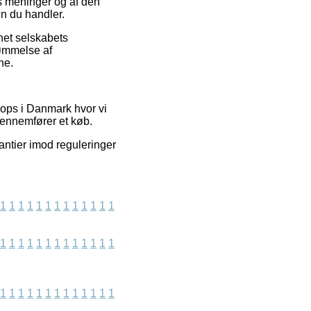
rs meninger og af den
en du handler.
rnet selskabets
dømmelse af
ne.
ops i Danmark hvor vi
gennemfører et køb.
antier imod reguleringer
1
1
1
1
1
1
1
1
1
1
1
1
1
1
1
1
1
1
1
1
1
1
1
1
1
1
1
1
1
1
1
1
1
1
1
1
1
1
1