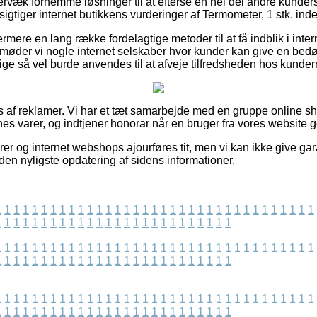
ervæk fornemme løsninger til at efterse en hel del andre kunde
esigtiger internet butikkens vurderinger af Termometer, 1 stk. ind
rmere en lang række fordelagtige metoder til at få indblik i inte
 møder vi nogle internet selskaber hvor kunder kan give en be
ige så vel burde anvendes til at afveje tilfredsheden hos kunder
 af reklamer. Vi har et tæt samarbejde med en gruppe online sh
es varer, og indtjener honorar når en bruger fra vores website 
er og internet webshops ajourføres tit, men vi kan ikke give gar
siden nyligste opdatering af sidens informationer.
1
1
1
1
1
1
1
1
1
1
1
1
1
1
1
1
1
1
1
1
1
1
1
1
1
1
1
1
1
1
1
1
1
1
1
1
1
1
1
1
1
1
1
1
1
1
1
1
1
1
1
1
1
1
1
1
1
1
1
1
1
1
1
1
1
1
1
1
1
1
1
1
1
1
1
1
1
1
1
1
1
1
1
1
1
1
1
1
1
1
1
1
1
1
1
1
1
1
1
1
1
1
1
1
1
1
1
1
1
1
1
1
1
1
1
1
1
1
1
1
1
1
1
1
1
1
1
1
1
1
1
1
1
1
1
1
1
1
1
1
1
1
1
1
1
1
1
1
1
1
1
1
1
1
1
1
1
1
1
1
1
1
1
1
1
1
1
1
1
1
1
1
1
1
1
1
1
1
1
1
1
1
1