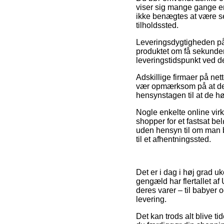
viser sig mange gange e
ikke benægtes at være se
tilholdssted.
Leveringsdygtigheden på V
produktet om få sekunder,
leveringstidspunkt ved d
Adskillige firmaer på ne
vær opmærksom på at det 
hensynstagen til at de høj
Nogle enkelte online virk
shopper for et fastsat b
uden hensyn til om man bo
til et afhentningssted.
Det er i dag i høj grad u
gengæld har flertallet a
deres varer – til babyer
levering.
Det kan trods alt blive ti