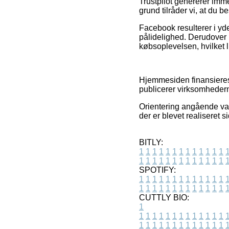
Trustpilot genererer imm
grund tilråder vi, at du b
Facebook resulterer i yde
pålidelighed. Derudover
købsoplevelsen, hvilket l
Hjemmesiden finansieres
publicerer virksomhedern
Orientering angående var
der er blevet realiseret 
BITLY:
1
1
1
1
1
1
1
1
1
1
1
1
1
1
1
1
1
1
1
1
1
1
1
1
1
1
SPOTIFY:
1
1
1
1
1
1
1
1
1
1
1
1
1
1
1
1
1
1
1
1
1
1
1
1
1
1
CUTTLY BIO:
1
1
1
1
1
1
1
1
1
1
1
1
1
1
1
1
1
1
1
1
1
1
1
1
1
1
1