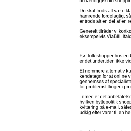
du færdiggør din shopping
Du skal trods alt være kla
hamrende fordelagtig, så 
er trods alt en del af en 
Generelt tilråder vi kor
eksempelvis ViaBill, ifald
Før folk shopper hos en U
er det undertiden ikke vi
Et nemmere alternativ ku
kendetegn for at online 
gennemses af specialister
for problemstillinger i p
Tilmed er det anbefalels
hvilken byttepolitik sho
kvittering på e-mail, sål
udkig efter varer til en h