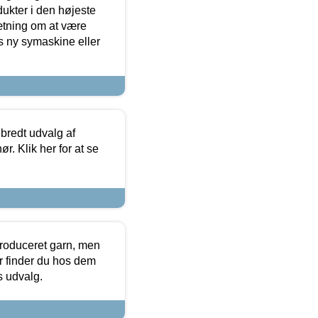
dukter i den højeste
sætning om at være
s ny symaskine eller
 bredt udvalg af
r. Klik her for at se
produceret garn, men
or finder du hos dem
es udvalg.