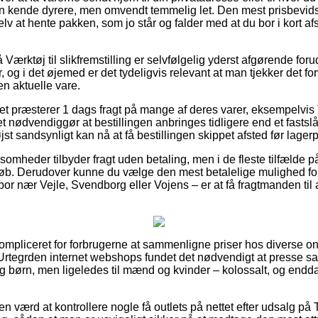
n kende dyrere, men omvendt temmelig let. Den mest prisbevids
lv at hente pakken, som jo står og falder med at du bor i kort a
ærktøj til slikfremstilling er selvfølgelig yderst afgørende for
 og i det øjemed er det tydeligvis relevant at man tjekker det f
en aktuelle vare.
ttet præsterer 1 dags fragt på mange af deres varer, eksempelvis
nødvendiggør at bestillingen anbringes tidligere end et fastslå
st sandsynligt kan nå at få bestillingen skippet afsted før lagerp
somheder tilbyder fragt uden betaling, men i de fleste tilfælde 
eløb. Derudover kunne du vælge den mest betalelige mulighed for 
r nær Vejle, Svendborg eller Vojens – er at få fragtmanden til 
kompliceret for forbrugerne at sammenligne priser hos diverse on
f Urtegrden internet webshops fundet det nødvendigt at presse 
 og børn, men ligeledes til mænd og kvinder – kolossalt, og endd
den værd at kontrollere nogle få outlets på nettet efter udsalg på