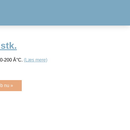
stk.
. 0-200 Â°C.
(Læs mere)
b nu »