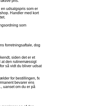
aktive pris.
til en udsalgspris som er
k shop. Handler med kort
tet.
lingsordning som
ns forretningsaftale, dog
endt, siden det er et
d at den rutinemæssigt
or så vidt du bliver udsat
der for bestillingen, fx
ermanent bevarer ens
k., uanset om du er på