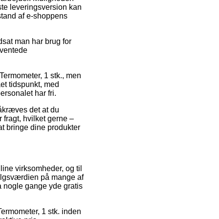
te leveringsversion kan
fstand af e-shoppens
udsat man har brug for
orventede
 Termometer, 1 stk., men
et tidspunkt, med
ersonalet har fri.
påkræves det at du
fragt, hvilket gerne –
at bringe dine produkter
line virksomheder, og til
salgsværdien på mange af
a nogle gange yde gratis
 Termometer, 1 stk. inden