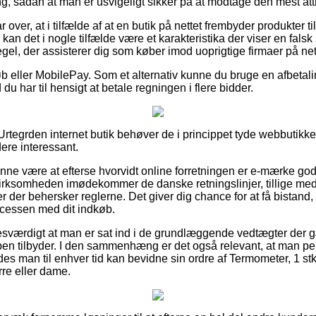
, sådan at man er usvigeligt sikker på at modtage den mest attr
r over, at i tilfælde af at en butik på nettet frembyder produkter 
kan det i nogle tilfælde være et karakteristika der viser en fals
regel, der assisterer dig som køber imod uoprigtige firmaer på net
tkøb eller MobilePay. Som et alternativ kunne du bruge en afbeta
 du har til hensigt at betale regningen i flere bidder.
rtegrden internet butik behøver de i princippet tyde webbutikke
dere interessant.
nne være at efterse hvorvidt online forretningen er e-mærke godk
virksomheden imødekommer de danske retningslinjer, tillige me
 der behersker reglerne. Det giver dig chance for at få bistand, f
rocessen med dit indkøb.
esværdigt at man er sat ind i de grundlæggende vedtægter der gæl
ppen tilbyder. I den sammenhæng er det også relevant, at man p
edes man til enhver tid kan bevidne sin ordre af Termometer, 1 st
erre eller dame.