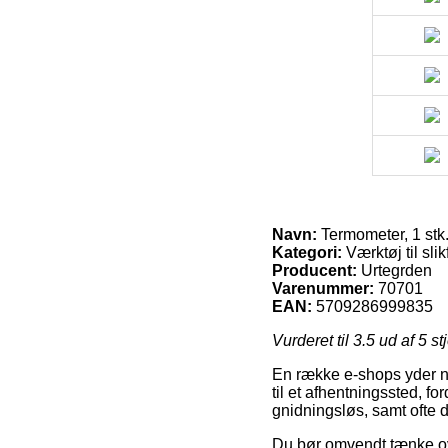
Navn:
Termometer, 1 stk
Kategori:
Værktøj til slik
Producent:
Urtegrden
Varenummer:
70701
EAN:
5709286999835
Vurderet til
3.5
ud af 5 st
En række e-shops yder n
til et afhentningssted, fo
gnidningsløs, samt ofte 
Du bør omvendt tænke over