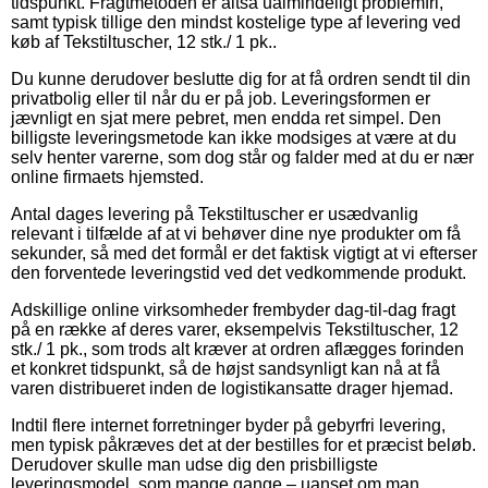
tidspunkt. Fragtmetoden er altså ualmindeligt problemfri,
samt typisk tillige den mindst kostelige type af levering ved
køb af Tekstiltuscher, 12 stk./ 1 pk..
Du kunne derudover beslutte dig for at få ordren sendt til din
privatbolig eller til når du er på job. Leveringsformen er
jævnligt en sjat mere pebret, men endda ret simpel. Den
billigste leveringsmetode kan ikke modsiges at være at du
selv henter varerne, som dog står og falder med at du er nær
online firmaets hjemsted.
Antal dages levering på Tekstiltuscher er usædvanlig
relevant i tilfælde af at vi behøver dine nye produkter om få
sekunder, så med det formål er det faktisk vigtigt at vi efterser
den forventede leveringstid ved det vedkommende produkt.
Adskillige online virksomheder frembyder dag-til-dag fragt
på en række af deres varer, eksempelvis Tekstiltuscher, 12
stk./ 1 pk., som trods alt kræver at ordren aflægges forinden
et konkret tidspunkt, så de højst sandsynligt kan nå at få
varen distribueret inden de logistikansatte drager hjemad.
Indtil flere internet forretninger byder på gebyrfri levering,
men typisk påkræves det at der bestilles for et præcist beløb.
Derudover skulle man udse dig den prisbilligste
leveringsmodel, som mange gange – uanset om man