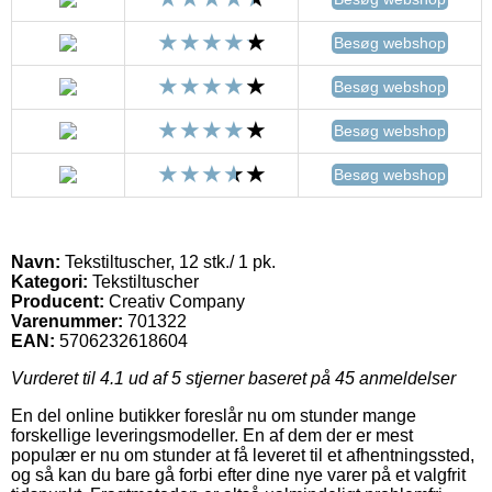
Besøg webshop
Besøg webshop
Besøg webshop
Besøg webshop
Navn:
Tekstiltuscher, 12 stk./ 1 pk.
Kategori:
Tekstiltuscher
Producent:
Creativ Company
Varenummer:
701322
EAN:
5706232618604
Vurderet til
4.1
ud af 5 stjerner baseret på
45
anmeldelser
En del online butikker foreslår nu om stunder mange
forskellige leveringsmodeller. En af dem der er mest
populær er nu om stunder at få leveret til et afhentningssted,
og så kan du bare gå forbi efter dine nye varer på et valgfrit