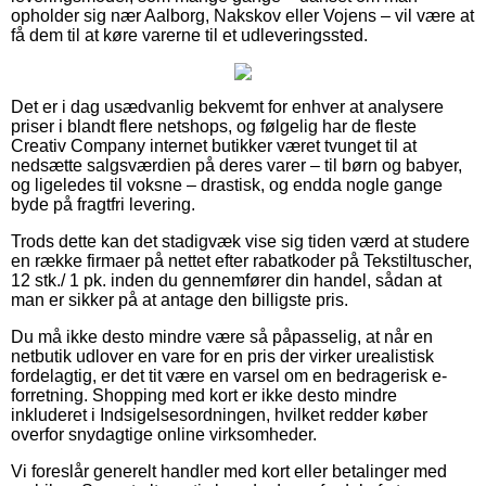
opholder sig nær Aalborg, Nakskov eller Vojens – vil være at
få dem til at køre varerne til et udleveringssted.
Det er i dag usædvanlig bekvemt for enhver at analysere
priser i blandt flere netshops, og følgelig har de fleste
Creativ Company internet butikker været tvunget til at
nedsætte salgsværdien på deres varer – til børn og babyer,
og ligeledes til voksne – drastisk, og endda nogle gange
byde på fragtfri levering.
Trods dette kan det stadigvæk vise sig tiden værd at studere
en række firmaer på nettet efter rabatkoder på Tekstiltuscher,
12 stk./ 1 pk. inden du gennemfører din handel, sådan at
man er sikker på at antage den billigste pris.
Du må ikke desto mindre være så påpasselig, at når en
netbutik udlover en vare for en pris der virker urealistisk
fordelagtig, er det tit være en varsel om en bedragerisk e-
forretning. Shopping med kort er ikke desto mindre
inkluderet i Indsigelsesordningen, hvilket redder køber
overfor snydagtige online virksomheder.
Vi foreslår generelt handler med kort eller betalinger med