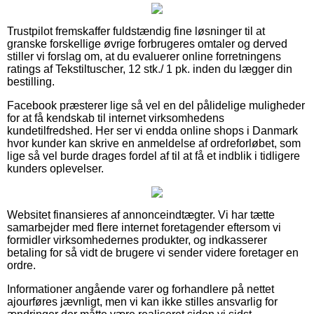
Trustpilot fremskaffer fuldstændig fine løsninger til at
granske forskellige øvrige forbrugeres omtaler og derved
stiller vi forslag om, at du evaluerer online forretningens
ratings af Tekstiltuscher, 12 stk./ 1 pk. inden du lægger din
bestilling.
Facebook præsterer lige så vel en del pålidelige muligheder
for at få kendskab til internet virksomhedens
kundetilfredshed. Her ser vi endda online shops i Danmark
hvor kunder kan skrive en anmeldelse af ordreforløbet, som
lige så vel burde drages fordel af til at få et indblik i tidligere
kunders oplevelser.
Websitet finansieres af annonceindtægter. Vi har tætte
samarbejder med flere internet foretagender eftersom vi
formidler virksomhedernes produkter, og indkasserer
betaling for så vidt de brugere vi sender videre foretager en
ordre.
Informationer angående varer og forhandlere på nettet
ajourføres jævnligt, men vi kan ikke stilles ansvarlig for