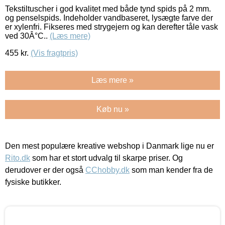
Tekstiltuscher i god kvalitet med både tynd spids på 2 mm.
og penselspids. Indeholder vandbaseret, lysægte farve der
er xylenfri. Fikseres med strygejern og kan derefter tåle vask
ved 30Â°C..
(Læs mere)
455
kr.
(Vis fragtpris)
Læs mere »
Køb nu »
Den mest populære kreative webshop i Danmark lige nu er
Rito.dk
som har et stort udvalg til skarpe priser. Og
derudover er der også
CChobby.dk
som man kender fra de
fysiske butikker.