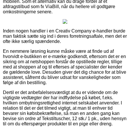
mobilen. Som et alternativ kan du drage fordel af et
afdragstilbud som fx ViaBill, når du hellere vil godtgøre
omkostningerne senere.
Inden nogen handler i en Creativ Company e-handler burde
man faktisk sætte sig ind i deres forretningsaftale, men det er
ofte ikke særlig spændende.
En nemmere løsning kunne måske være at finde ud af
hvorvidt e-butikken er e-mærke godkendt, eftersom det er en
sikring om at netshoppen forstår de opstillede regler, tillige
med at shoppen af og til efterses af specialister der kender
de gældende love. Desuden giver det dig chance for at blive
assisteret, såfremt du bliver udsat for vanskeligheder som
følge af din bestilling.
Dertil er det anbefalelsesværdigt at du er vidende om de
vigtigste vedtægter der har indflydelse på købet, f.eks.
hvilken ombytningsrettighed internet selskabet anvender. I
relation til det er det tilmed vigtigt, at man til enhver tid
bevarer sin købsbekræftelse, så man en anden gang kan
bevise sin ordre af Tekstiltuscher, 12 stk./ 1 pk., uden hensyn
til om du efterspørger produkter til en pige eller dreng.