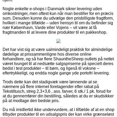
Nogle enkelte e-shops i Danmark sikrer levering uden
omkostninger, men oftest kun når man bestiller for en præcis
sum. Desuden kunne du udvælge den prisbilligste fragtform,
hvilket i mange tilfælde – uden hensyn til om du befinder sig
nær København, Varde eller Vojens – vil være at få
fragtmanden til at levere dine produkter til en pakkeshop.
Det har vist sig at være ualmindeligt praktisk for almindelige
dødelige at prissammenligne hos diverse online
forhandlere, og så har flere ShauntheSheep outlets på nettet
været tvunget til at nedsætte salgspriserne på specielt deres
bedst i test produkter – til børn, og ligeså til voksne –
eftertrykkeligt, og endda nogle gange yde portofri levering.
Trods dette kan det stadigvæk være lønnende at se
nærmere på flere internet foretagender efter rabat på
Tekstiltusch, streg 2,3+3,6 , ass. farver, 6 stk./ 1 pk. forud for
at du gennemfører din bestilling, således at du er skudsikker
på at modtage den bedste pris.
Du må imidlertid ikke undervurdere, at i tilfælde af at en shop
tilbyder produkter til en udsalgspris der kan virke grænseløst