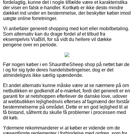
fordelagtig, kunne det i nogle tilfælde være et karakteristika
der viser en falsk e-handler. Kortkøb er ikke desto mindre
dækket ind under en bestemmelse, der beskytter køber imod
uægte online forretninger.
Vi anbefaler generelt shopping med kort eller mobilbetaling.
Som alternativ kan du drage fordel af et tilbud fra
eksempelvis ViaBill, for så vidt du hellere vil dække
pengene over en periode.
Før nogen køber i en ShauntheSheep shop på nettet bør de
i og for sig tyde deres handelsbetingelser, dog er det
almindeligvis ikke særlig spændende.
Et andet alternativ kunne måske være at se nærmere på om
netbutikken er godkendt af e-mærket, fordi det generelt er en
garanti for at netshoppen efterlever de danske love, udover
at webbutikken lejlighedsvis efterses af fagmænd der forstår
bestemmelserne på området. Dette er en god lejlighed til at
få bistand, såfremt du skulle få problemer i processen med
dit køb.
Ydermere rekommanderer vi at køber er vidende om de
væsentligste reglementer i forbindelse med ordren, som for