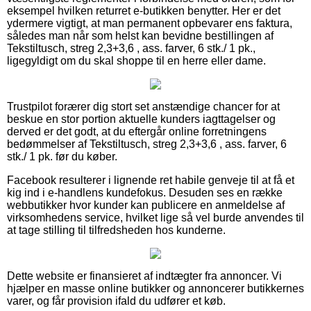
eksempel hvilken returret e-butikken benytter. Her er det
ydermere vigtigt, at man permanent opbevarer ens faktura,
således man når som helst kan bevidne bestillingen af
Tekstiltusch, streg 2,3+3,6 , ass. farver, 6 stk./ 1 pk.,
ligegyldigt om du skal shoppe til en herre eller dame.
Trustpilot forærer dig stort set anstændige chancer for at
beskue en stor portion aktuelle kunders iagttagelser og
derved er det godt, at du eftergår online forretningens
bedømmelser af Tekstiltusch, streg 2,3+3,6 , ass. farver, 6
stk./ 1 pk. før du køber.
Facebook resulterer i lignende ret habile genveje til at få et
kig ind i e-handlens kundefokus. Desuden ses en række
webbutikker hvor kunder kan publicere en anmeldelse af
virksomhedens service, hvilket lige så vel burde anvendes til
at tage stilling til tilfredsheden hos kunderne.
Dette website er finansieret af indtægter fra annoncer. Vi
hjælper en masse online butikker og annoncerer butikkernes
varer, og får provision ifald du udfører et køb.