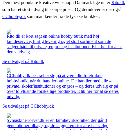
Den mest populære kreative webshop i Danmark lige nu er
Rito.dk
som har et stort udvalg til skarpe priser. Og derudover er der også
CChobby.dk
som man kender fra de fysiske butikker.
Rito.dk er kort sagt en online hobby butik med høj
kundeservice, hurtig levering og et stort sortiment som de
sælger både til private, engros og institutioner. Klik her for at se
deres udvalg.
Se udvalget på Rito.dk
CChobby.dk bestræber sig på at være din foretrukne
hobbybutik, når du handler online. De handler med alle –
private, skoler/institutioner og engros – og deres udvalg er på
over tolvtusinde forskellige produkter. Klik her for at se deres
udvalg.
Se udvalget på CChobby.dk
SymaskineTorvet.dk er en familievirksomhed der går 3
generationer tilbage, og de lægger en stor ære i at sælge