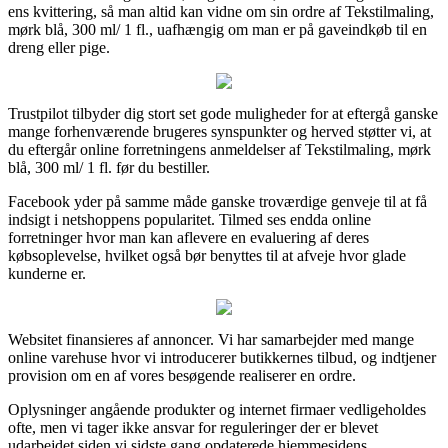
ens kvittering, så man altid kan vidne om sin ordre af Tekstilmaling,
mørk blå, 300 ml/ 1 fl., uafhængig om man er på gaveindkøb til en
dreng eller pige.
Trustpilot tilbyder dig stort set gode muligheder for at eftergå ganske
mange forhenværende brugeres synspunkter og herved støtter vi, at
du eftergår online forretningens anmeldelser af Tekstilmaling, mørk
blå, 300 ml/ 1 fl. før du bestiller.
Facebook yder på samme måde ganske troværdige genveje til at få
indsigt i netshoppens popularitet. Tilmed ses endda online
forretninger hvor man kan aflevere en evaluering af deres
købsoplevelse, hvilket også bør benyttes til at afveje hvor glade
kunderne er.
Websitet finansieres af annoncer. Vi har samarbejder med mange
online varehuse hvor vi introducerer butikkernes tilbud, og indtjener
provision om en af vores besøgende realiserer en ordre.
Oplysninger angående produkter og internet firmaer vedligeholdes
ofte, men vi tager ikke ansvar for reguleringer der er blevet
udarbejdet siden vi sidste gang opdaterede hjemmesidens