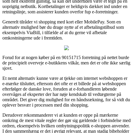
som helt ekstremt gunstig, så kan det undertiden være et tegn på en
uoprigtig netbutik. Kortbetalinger er heldigvis dækket ind under en
retningslinje, som assisterer kunden overfor fup e-forretninger.
Generelt tilråder vi shopping med kort eller MobilePay. Som en
alternativ mulighed bør du drage nytte af et afbetalingstilbud som
eksempelvis ViaBill, i tilfælde af at du gerne vil afbetale
omkostningerne ude i fremtiden.
Forud for at nogen køber på en 90151715 forretning på nettet burde
de principielt overveje e-butikkens vilkår, men det er ofte ikke særlig
sjovt.
Et nemt alternativ kunne være at tjekke om internet webshoppen er
e-mærke tilsluttet, eftersom det ofte er et billede på at webshoppen
efterfølger de danske love, foruden at e-forhandleren løbende
overvåges af eksperter der har nøje kendskab til vedtægterne på
området. Det giver dig mulighed for en håndsrækning, for så vidt du
oplever besvær i processen med din shopping.
Derudover rekommanderer vi at kunden er oppe på mærkerne
omkring de mest vitale regler der gør sig gældende i forbindelse med
ordren, eksempelvis hvilken ombytningspolitik e-shoppen anvender.
I den sammenhæng er det i øvrigt relevant, at man stadig bibeholder