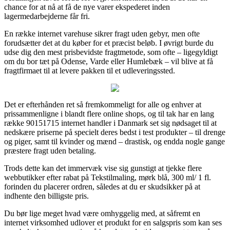
chance for at nå at få de nye varer ekspederet inden
lagermedarbejderne får fri.
En række internet varehuse sikrer fragt uden gebyr, men ofte
forudsætter det at du køber for et præcist beløb. I øvrigt burde du
udse dig den mest prisbevidste fragtmetode, som ofte – ligegyldigt
om du bor tæt på Odense, Varde eller Humlebæk – vil blive at få
fragtfirmaet til at levere pakken til et udleveringssted.
Det er efterhånden ret så fremkommeligt for alle og enhver at
prissammenligne i blandt flere online shops, og til tak har en lang
række 90151715 internet handler i Danmark set sig nødsaget til at
nedskære priserne på specielt deres bedst i test produkter – til drenge
og piger, samt til kvinder og mænd – drastisk, og endda nogle gange
præstere fragt uden betaling.
Trods dette kan det immervæk vise sig gunstigt at tjekke flere
webbutikker efter rabat på Tekstilmaling, mørk blå, 300 ml/ 1 fl.
forinden du placerer ordren, således at du er skudsikker på at
indhente den billigste pris.
Du bør lige meget hvad være omhyggelig med, at såfremt en
internet virksomhed udlover et produkt for en salgspris som kan ses