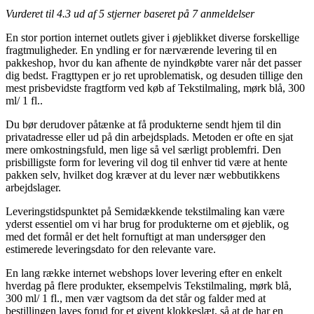
Vurderet til
4.3
ud af 5 stjerner baseret på
7
anmeldelser
En stor portion internet outlets giver i øjeblikket diverse forskellige
fragtmuligheder. En yndling er for nærværende levering til en
pakkeshop, hvor du kan afhente de nyindkøbte varer når det passer
dig bedst. Fragttypen er jo ret uproblematisk, og desuden tillige den
mest prisbevidste fragtform ved køb af Tekstilmaling, mørk blå, 300
ml/ 1 fl..
Du bør derudover påtænke at få produkterne sendt hjem til din
privatadresse eller ud på din arbejdsplads. Metoden er ofte en sjat
mere omkostningsfuld, men lige så vel særligt problemfri. Den
prisbilligste form for levering vil dog til enhver tid være at hente
pakken selv, hvilket dog kræver at du lever nær webbutikkens
arbejdslager.
Leveringstidspunktet på Semidækkende tekstilmaling kan være
yderst essentiel om vi har brug for produkterne om et øjeblik, og
med det formål er det helt fornuftigt at man undersøger den
estimerede leveringsdato for den relevante vare.
En lang række internet webshops lover levering efter en enkelt
hverdag på flere produkter, eksempelvis Tekstilmaling, mørk blå,
300 ml/ 1 fl., men vær vagtsom da det står og falder med at
bestillingen laves forud for et givent klokkeslæt, så at de har en