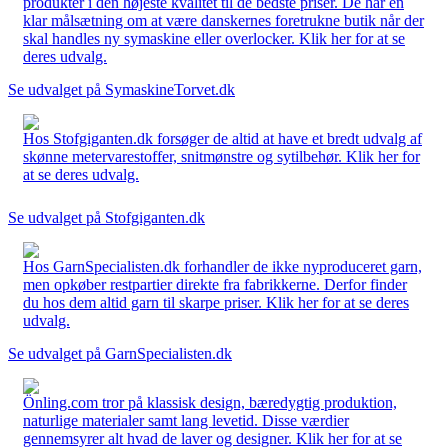
produkter i den højeste kvalitet til de bedste priser. De har en
klar målsætning om at være danskernes foretrukne butik når der
skal handles ny symaskine eller overlocker. Klik her for at se
deres udvalg.
Se udvalget på SymaskineTorvet.dk
Hos Stofgiganten.dk forsøger de altid at have et bredt udvalg af
skønne metervarestoffer, snitmønstre og sytilbehør. Klik her for
at se deres udvalg.
Se udvalget på Stofgiganten.dk
Hos GarnSpecialisten.dk forhandler de ikke nyproduceret garn,
men opkøber restpartier direkte fra fabrikkerne. Derfor finder
du hos dem altid garn til skarpe priser. Klik her for at se deres
udvalg.
Se udvalget på GarnSpecialisten.dk
Önling.com tror på klassisk design, bæredygtig produktion,
naturlige materialer samt lang levetid. Disse værdier
gennemsyrer alt hvad de laver og designer. Klik her for at se