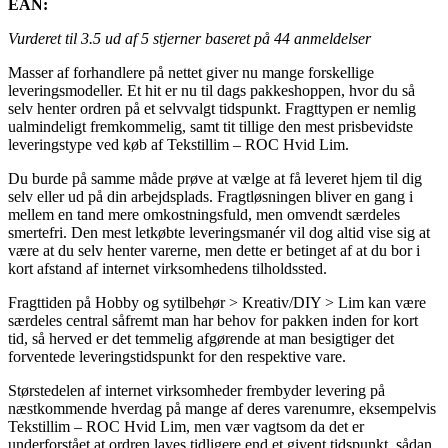
EAN:
Vurderet til
3.5
ud af 5 stjerner baseret på
44
anmeldelser
Masser af forhandlere på nettet giver nu mange forskellige
leveringsmodeller. Et hit er nu til dags pakkeshoppen, hvor du så
selv henter ordren på et selvvalgt tidspunkt. Fragttypen er nemlig
ualmindeligt fremkommelig, samt tit tillige den mest prisbevidste
leveringstype ved køb af Tekstillim – ROC Hvid Lim.
Du burde på samme måde prøve at vælge at få leveret hjem til dig
selv eller ud på din arbejdsplads. Fragtløsningen bliver en gang i
mellem en tand mere omkostningsfuld, men omvendt særdeles
smertefri. Den mest letkøbte leveringsmanér vil dog altid vise sig at
være at du selv henter varerne, men dette er betinget af at du bor i
kort afstand af internet virksomhedens tilholdssted.
Fragttiden på Hobby og sytilbehør > Kreativ/DIY > Lim kan være
særdeles central såfremt man har behov for pakken inden for kort
tid, så herved er det temmelig afgørende at man besigtiger det
forventede leveringstidspunkt for den respektive vare.
Størstedelen af internet virksomheder frembyder levering på
næstkommende hverdag på mange af deres varenumre, eksempelvis
Tekstillim – ROC Hvid Lim, men vær vagtsom da det er
underforstået at ordren laves tidligere end et givent tidspunkt, sådan