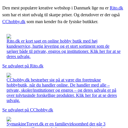
Den mest populære kreative webshop i Danmark lige nu er
Rito.dk
som har et stort udvalg til skarpe priser. Og derudover er der også
CChobby.dk
som man kender fra de fysiske butikker.
Rito.dk er kort sagt en online hobby butik med høj
kundeservice, hurtig levering og et stort sortiment som de
sælger både til private, engros og institutioner. Klik her for at se
deres udvalg.
Se udvalget på Rito.dk
CChobby.dk bestræber sig på at være din foretrukne
hobbybutik, når du handler online. De handler med alle –
private, skoler/institutioner og engros – og deres udvalg er på
over tolvtusinde forskellige produkter. Klik her for at se deres
udvalg.
Se udvalget på CChobby.dk
SymaskineTorvet.dk er en familievirksomhed der går 3