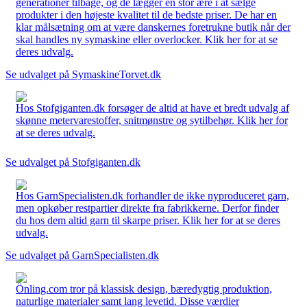
generationer tilbage, og de lægger en stor ære i at sælge
produkter i den højeste kvalitet til de bedste priser. De har en
klar målsætning om at være danskernes foretrukne butik når der
skal handles ny symaskine eller overlocker. Klik her for at se
deres udvalg.
Se udvalget på SymaskineTorvet.dk
Hos Stofgiganten.dk forsøger de altid at have et bredt udvalg af
skønne metervarestoffer, snitmønstre og sytilbehør. Klik her for
at se deres udvalg.
Se udvalget på Stofgiganten.dk
Hos GarnSpecialisten.dk forhandler de ikke nyproduceret garn,
men opkøber restpartier direkte fra fabrikkerne. Derfor finder
du hos dem altid garn til skarpe priser. Klik her for at se deres
udvalg.
Se udvalget på GarnSpecialisten.dk
Önling.com tror på klassisk design, bæredygtig produktion,
naturlige materialer samt lang levetid. Disse værdier