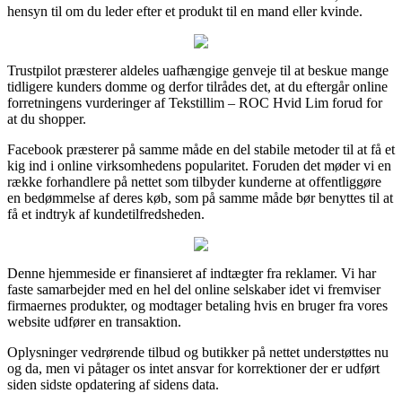
hensyn til om du leder efter et produkt til en mand eller kvinde.
Trustpilot præsterer aldeles uafhængige genveje til at beskue mange
tidligere kunders domme og derfor tilrådes det, at du eftergår online
forretningens vurderinger af Tekstillim – ROC Hvid Lim forud for
at du shopper.
Facebook præsterer på samme måde en del stabile metoder til at få et
kig ind i online virksomhedens popularitet. Foruden det møder vi en
række forhandlere på nettet som tilbyder kunderne at offentliggøre
en bedømmelse af deres køb, som på samme måde bør benyttes til at
få et indtryk af kundetilfredsheden.
Denne hjemmeside er finansieret af indtægter fra reklamer. Vi har
faste samarbejder med en hel del online selskaber idet vi fremviser
firmaernes produkter, og modtager betaling hvis en bruger fra vores
website udfører en transaktion.
Oplysninger vedrørende tilbud og butikker på nettet understøttes nu
og da, men vi påtager os intet ansvar for korrektioner der er udført
siden sidste opdatering af sidens data.