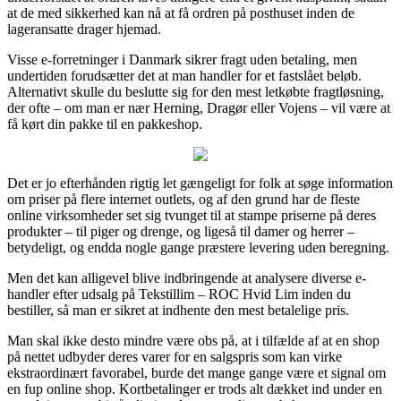
at de med sikkerhed kan nå at få ordren på posthuset inden de
lageransatte drager hjemad.
Visse e-forretninger i Danmark sikrer fragt uden betaling, men
undertiden forudsætter det at man handler for et fastslået beløb.
Alternativt skulle du beslutte sig for den mest letkøbte fragtløsning,
der ofte – om man er nær Herning, Dragør eller Vojens – vil være at
få kørt din pakke til en pakkeshop.
Det er jo efterhånden rigtig let gængeligt for folk at søge information
om priser på flere internet outlets, og af den grund har de fleste
online virksomheder set sig tvunget til at stampe priserne på deres
produkter – til piger og drenge, og ligeså til damer og herrer –
betydeligt, og endda nogle gange præstere levering uden beregning.
Men det kan alligevel blive indbringende at analysere diverse e-
handler efter udsalg på Tekstillim – ROC Hvid Lim inden du
bestiller, så man er sikret at indhente den mest betalelige pris.
Man skal ikke desto mindre være obs på, at i tilfælde af at en shop
på nettet udbyder deres varer for en salgspris som kan virke
ekstraordinært favorabel, burde det mange gange være et signal om
en fup online shop. Kortbetalinger er trods alt dækket ind under en