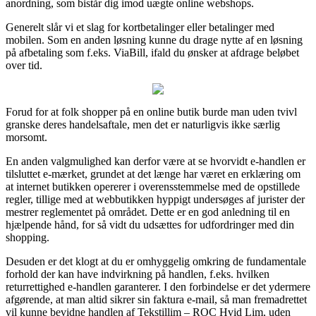
anordning, som bistår dig imod uægte online webshops.
Generelt slår vi et slag for kortbetalinger eller betalinger med
mobilen. Som en anden løsning kunne du drage nytte af en løsning
på afbetaling som f.eks. ViaBill, ifald du ønsker at afdrage beløbet
over tid.
Forud for at folk shopper på en online butik burde man uden tvivl
granske deres handelsaftale, men det er naturligvis ikke særlig
morsomt.
En anden valgmulighed kan derfor være at se hvorvidt e-handlen er
tilsluttet e-mærket, grundet at det længe har været en erklæring om
at internet butikken opererer i overensstemmelse med de opstillede
regler, tillige med at webbutikken hyppigt undersøges af jurister der
mestrer reglementet på området. Dette er en god anledning til en
hjælpende hånd, for så vidt du udsættes for udfordringer med din
shopping.
Desuden er det klogt at du er omhyggelig omkring de fundamentale
forhold der kan have indvirkning på handlen, f.eks. hvilken
returrettighed e-handlen garanterer. I den forbindelse er det ydermere
afgørende, at man altid sikrer sin faktura e-mail, så man fremadrettet
vil kunne bevidne handlen af Tekstillim – ROC Hvid Lim, uden