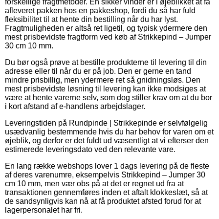
forskellige fragtmetoder. En sikker vinder er i øjeblikket at få
afleveret pakken hos en pakkeshop, fordi du så har fuld
fleksibilitet til at hente din bestilling når du har lyst.
Fragtmuligheden er altså ret ligetil, og typisk ydermere den
mest prisbevidste fragtform ved køb af Strikkepind – Jumper
30 cm 10 mm.
Du bør også prøve at bestille produkterne til levering til din
adresse eller til når du er på job. Den er gerne en tand
mindre prisbillig, men ydermere ret så gnidningsløs. Den
mest prisbevidste løsning til levering kan ikke modsiges at
være at hente varerne selv, som dog stiller krav om at du bor
i kort afstand af e-handlens arbejdslager.
Leveringstiden på Rundpinde | Strikkepinde er selvfølgelig
usædvanlig bestemmende hvis du har behov for varen om et
øjeblik, og derfor er det fuldt ud væsentligt at vi efterser den
estimerede leveringsdato ved den relevante vare.
En lang række webshops lover 1 dags levering på de fleste
af deres varenumre, eksempelvis Strikkepind – Jumper 30
cm 10 mm, men vær obs på at det er regnet ud fra at
transaktionen gennemføres inden et aftalt klokkeslæt, så at
de sandsynligvis kan nå at få produktet afsted forud for at
lagerpersonalet har fri.