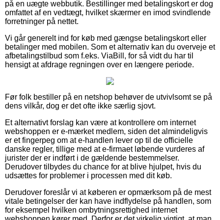
på en uægte webbutik. Bestillinger med betalingskort er dog
omfattet af en vedtægt, hvilket skærmer en imod svindlende
forretninger på nettet.
Vi går generelt ind for køb med gængse betalingskort eller
betalinger med mobilen. Som et alternativ kan du overveje et
afbetalingstilbud som f.eks. ViaBill, for så vidt du har til
hensigt at afdrage regningen over en længere periode.
Før folk bestiller på en netshop behøver de utvivlsomt se på
dens vilkår, dog er det ofte ikke særlig sjovt.
Et alternativt forslag kan være at kontrollere om internet
webshoppen er e-mærket medlem, siden det almindeligvis
er et fingerpeg om at e-handlen lever op til de officielle
danske regler, tillige med at e-firmaet løbende vurderes af
jurister der er indført i de gældende bestemmelser.
Derudover tilbydes du chance for at blive hjulpet, hvis du
udsættes for problemer i processen med dit køb.
Derudover foreslår vi at køberen er opmærksom på de mest
vitale betingelser der kan have indflydelse på handlen, som
for eksempel hvilken ombytningsrettighed internet
webshoppen kører med. Derfor er det virkelig vigtigt, at man