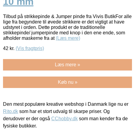
10 mm
Tilbud på strikkepinde & Jumper pinde fra Vivis ButikFor alle
lige fra begyndere til øvede strikkere er det vigtigt at have
udstyret i orden. Dette produkt er de traditionelle
strikkepinde/ jumperpinde med knop i den ene ende, som
afholder maskerne fra at
(Læs mere)
42
kr.
(Vis fragtpris)
Læs mere »
Køb nu »
Den mest populære kreative webshop i Danmark lige nu er
Rito.dk
som har et stort udvalg til skarpe priser. Og
derudover er der også
CChobby.dk
som man kender fra de
fysiske butikker.