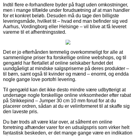
Indtil flere e-forhandlere byder på fragt uden omkostninger,
men i mange tilfælde under forudsætning af at man handler
for et konkret beløb. Desuden må du tage den billigste
leveringsmåde, hvilket tit – hvad end man befinder sig ved
Aarhus, Vordingborg eller Helsinge – vil blive at få leveret
varerne til et afhentningssted.
Det er jo efterhånden temmelig overkommeligt for alle at
sammenligne priser fra forskellige online webshops, og til
gengæld har flertallet af online selskaber fundet det
uundgåeligt at mindske salgspriserne på deres produkter –
til børn, samt også til kvinder og mænd – enormt, og endda
nogle gange love portofri levering.
Til gengæld kan det ikke desto mindre være udbytterigt at
undersøge nogle forskellige online virksomheder efter rabat
på Strikkepind – Jumper 30 cm 10 mm forud for at du
placerer ordren, sådan at du er velinformeret til at skaffe sig
den laveste pris.
Du bør trods alt være klar over, at såfremt en online
forretning afhænder varer for en udsalgspris som virker helt
fantastisk beskeden, er det mange gange være en indikation