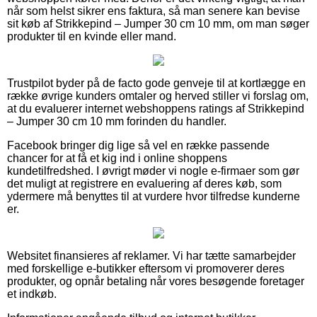
når som helst sikrer ens faktura, så man senere kan bevise
sit køb af Strikkepind – Jumper 30 cm 10 mm, om man søger
produkter til en kvinde eller mand.
Trustpilot byder på de facto gode genveje til at kortlægge en
række øvrige kunders omtaler og herved stiller vi forslag om,
at du evaluerer internet webshoppens ratings af Strikkepind
– Jumper 30 cm 10 mm forinden du handler.
Facebook bringer dig lige så vel en række passende
chancer for at få et kig ind i online shoppens
kundetilfredshed. I øvrigt møder vi nogle e-firmaer som gør
det muligt at registrere en evaluering af deres køb, som
ydermere må benyttes til at vurdere hvor tilfredse kunderne
er.
Websitet finansieres af reklamer. Vi har tætte samarbejder
med forskellige e-butikker eftersom vi promoverer deres
produkter, og opnår betaling når vores besøgende foretager
et indkøb.