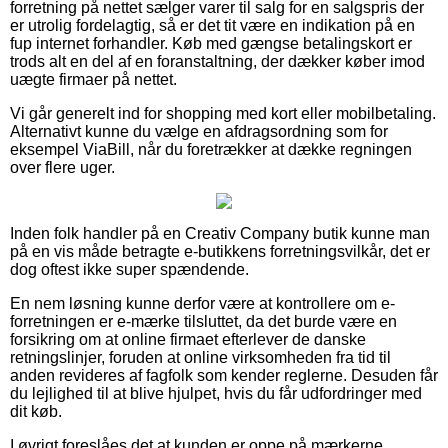
forretning på nettet sælger varer til salg for en salgspris der
er utrolig fordelagtig, så er det tit være en indikation på en
fup internet forhandler. Køb med gængse betalingskort er
trods alt en del af en foranstaltning, der dækker køber imod
uægte firmaer på nettet.
Vi går generelt ind for shopping med kort eller mobilbetaling.
Alternativt kunne du vælge en afdragsordning som for
eksempel ViaBill, når du foretrækker at dække regningen
over flere uger.
Inden folk handler på en Creativ Company butik kunne man
på en vis måde betragte e-butikkens forretningsvilkår, det er
dog oftest ikke super spændende.
En nem løsning kunne derfor være at kontrollere om e-
forretningen er e-mærke tilsluttet, da det burde være en
forsikring om at online firmaet efterlever de danske
retningslinjer, foruden at online virksomheden fra tid til
anden revideres af fagfolk som kender reglerne. Desuden får
du lejlighed til at blive hjulpet, hvis du får udfordringer med
dit køb.
I øvrigt foreslåes det at kunden er oppe på mærkerne