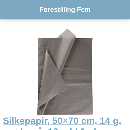
Forestilling Fem
Silkepapir, 50×70 cm, 14 g,