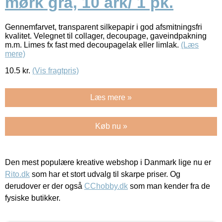
mørk grå, 10 ark/ 1 pk.
Gennemfarvet, transparent silkepapir i god afsmitningsfri
kvalitet. Velegnet til collager, decoupage, gaveindpakning
m.m. Limes fx fast med decoupagelak eller limlak.
(Læs
mere)
10.5
kr.
(Vis fragtpris)
Læs mere »
Køb nu »
Den mest populære kreative webshop i Danmark lige nu er
Rito.dk
som har et stort udvalg til skarpe priser. Og
derudover er der også
CChobby.dk
som man kender fra de
fysiske butikker.