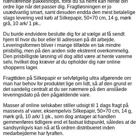
nærværende pakkeshops, fordi du så nemt kan hente din
ordre lige når det passer dig. Fragtløsningen er jo
usædvanlig smart, samt desuden endda den mest betalelige
slags levering ved køb af Silkepapir, 50×70 cm, 14 g, mørk
grå, 10 ark/ 1 pk..
Du burde endvidere beslutte dig for at vælge at få sendt
hjem til hvor du bor eller til adressen på dit arbejde.
Leveringsformen bliver i mange tilfælde en tak mindre
prisbillig, men på den anden side ekstremt overkommelig.
Den prisbilligste løsning vil dog altid være at hente varerne
selv, hvilket dog kræver at du opholder dig nær online
shoppens lager.
Fragttiden på Silkepapir er selvfølgelig ultra afgørende om
man har behov for produktet lige om lidt, så af den grund er
det sandelig centralt at du ser nærmere på den anslåede
leveringsdato på den pågældende vare.
Masser af online selskaber stiller udsigt til 1 dags fragt på
massevis af varer, eksempelvis Silkepapir, 50×70 cm, 14 g,
mørk grå, 10 ark/ 1 pk., som dog antager at handlen
gemmenføres tidligere end et fastsat tidspunkt, således at de
sandsynligvis kan nå at få ordren distribueret inden
medarbejderne har fyraften.