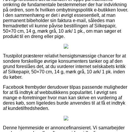
omkring de fundamentale bestemmelser der har indvirkning
på ordren, som fx hvilken ombytningspolitik e-butikken lover.
I den sammenhæng er det i øvrigt essesentielt, at man
permanent bibeholder sin faktura e-mail, således man
fremadrettet vil kunne påvise bestillingen af Silkepapir,
50×70 cm, 14 g, mørk grå, 10 ark/ 1 pk., om man søger et
produkt til en dreng eller pige.
Trustpilot præsterer relativt hensigtsmæssige chancer for at
sondere forskellige øvrige konsumenters tanker og af den
grund foreslåes det, at du vurderer internet selskabets kritik
af Silkepapir, 50×70 cm, 14 g, mørk grå, 10 ark/ 1 pk. inden
du køber.
Facebook frembyder derudover tilpas passende muligheder
for at få indtryk af webbutikkens popularitet. I øvrigt ses
mange e-forretninger hvor man kan skrive en vurdering af
deres køb, som ligeledes burde anvendes til at få et indtryk
af kundetilfredsheden.
Denne hjemmeside er annoncefinansieret. Vi samarbejder