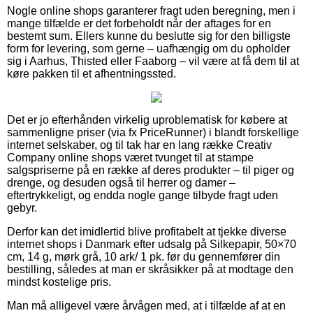
Nogle online shops garanterer fragt uden beregning, men i
mange tilfælde er det forbeholdt når der aftages for en
bestemt sum. Ellers kunne du beslutte sig for den billigste
form for levering, som gerne – uafhængig om du opholder
sig i Aarhus, Thisted eller Faaborg – vil være at få dem til at
køre pakken til et afhentningssted.
Det er jo efterhånden virkelig uproblematisk for købere at
sammenligne priser (via fx PriceRunner) i blandt forskellige
internet selskaber, og til tak har en lang række Creativ
Company online shops været tvunget til at stampe
salgspriserne på en række af deres produkter – til piger og
drenge, og desuden også til herrer og damer –
eftertrykkeligt, og endda nogle gange tilbyde fragt uden
gebyr.
Derfor kan det imidlertid blive profitabelt at tjekke diverse
internet shops i Danmark efter udsalg på Silkepapir, 50×70
cm, 14 g, mørk grå, 10 ark/ 1 pk. før du gennemfører din
bestilling, således at man er skråsikker på at modtage den
mindst kostelige pris.
Man må alligevel være årvågen med, at i tilfælde af at en