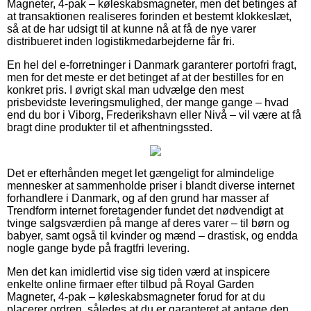
Magneter, 4-pak – køleskabsmagneter, men det betinges af
at transaktionen realiseres forinden et bestemt klokkeslæt,
så at de har udsigt til at kunne nå at få de nye varer
distribueret inden logistikmedarbejderne får fri.
En hel del e-forretninger i Danmark garanterer portofri fragt,
men for det meste er det betinget af at der bestilles for en
konkret pris. I øvrigt skal man udvælge den mest
prisbevidste leveringsmulighed, der mange gange – hvad
end du bor i Viborg, Frederikshavn eller Nivå – vil være at få
bragt dine produkter til et afhentningssted.
Det er efterhånden meget let gængeligt for almindelige
mennesker at sammenholde priser i blandt diverse internet
forhandlere i Danmark, og af den grund har masser af
Trendform internet foretagender fundet det nødvendigt at
tvinge salgsværdien på mange af deres varer – til børn og
babyer, samt også til kvinder og mænd – drastisk, og endda
nogle gange byde på fragtfri levering.
Men det kan imidlertid vise sig tiden værd at inspicere
enkelte online firmaer efter tilbud på Royal Garden
Magneter, 4-pak – køleskabsmagneter forud for at du
placerer ordren, således at du er garanteret at antage den