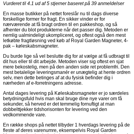
Vurderet til
4.1
ud af 5 stjerner baseret på
39
anmeldelser
En masse butikker på nettet foreslår nu til dags diverse
forskellige former for fragt. En sikker vinder er for
nærværende at få bragt ordren til en pakkeshop, og så
afhenter du blot produkterne når det passer dig. Metoden er
nemlig ualmindeligt ukompliceret, og oftest også den mest
letkøbte fragtløsning ved køb af Royal Garden Magneter, 4-
pak – køleskabsmagneter.
Du burde lige så vel beslutte dig for at vælge at få udbragt til
dit hus eller til dit arbejde. Metoden viser sig oftest en sjat
mere bekostelig, men på den anden side ret problemfri. Den
mest betalelige leveringsmanér er unægtelig at hente ordren
selv, men dette betinges af at du fysisk befinder dig i
nærheden af e-forretningens adresse.
Antal dages levering på Køleskabsmagneter er jo særdeles
betydningsfuld hvis man skal bruge dine nye varer om få
sekunder, så herved er det temmelig fornuftigt at man
dobbelttjekker tidshorisonten for levering ved den
vedkommende vare.
En række shops på nettet tilbyder 1 hverdags levering på de
fleste af deres varenumre, eksempelvis Royal Garden