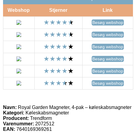
Webshop
Stjerner
Link
Besøg webshop
Besøg webshop
Besøg webshop
Besøg webshop
Besøg webshop
Besøg webshop
Navn:
Royal Garden Magneter, 4-pak – køleskabsmagneter
Kategori:
Køleskabsmagneter
Producent:
Trendform
Varenummer:
2072512
EAN:
7640169369261