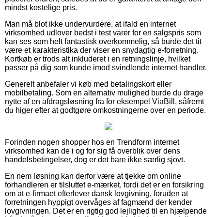
mindst kostelige pris.
Man må blot ikke undervurdere, at ifald en internet
virksomhed udlover bedst i test varer for en salgspris som
kan ses som helt fantastisk overkommelig, så burde det tit
være et karakteristika der viser en snydagtig e-forretning.
Kortkøb er trods alt inkluderet i en retningslinje, hvilket
passer på dig som kunde imod svindlende internet handler.
Generelt anbefaler vi køb med betalingskort eller
mobilbetaling. Som en alternativ mulighed burde du drage
nytte af en afdragsløsning fra for eksempel ViaBill, såfremt
du higer efter at godtgøre omkostningerne over en periode.
Forinden nogen shopper hos en Trendform internet
virksomhed kan de i og for sig få overblik over dens
handelsbetingelser, dog er det bare ikke særlig sjovt.
En nem løsning kan derfor være at tjekke om online
forhandleren er tilsluttet e-mærket, fordi det er en forsikring
om at e-firmaet efterlever dansk lovgivning, foruden at
forretningen hyppigt overvåges af fagmænd der kender
lovgivningen. Det er en rigtig god lejlighed til en hjælpende