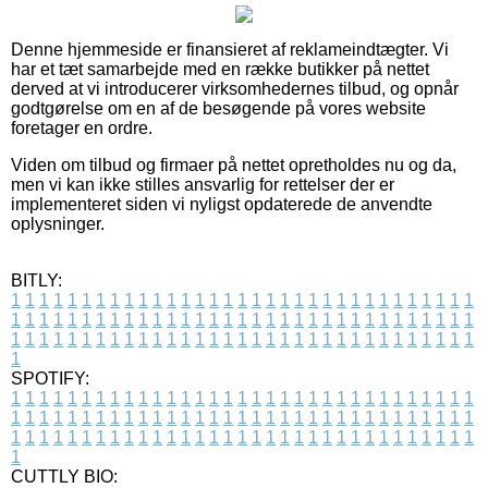
Denne hjemmeside er finansieret af reklameindtægter. Vi
har et tæt samarbejde med en række butikker på nettet
derved at vi introducerer virksomhedernes tilbud, og opnår
godtgørelse om en af de besøgende på vores website
foretager en ordre.
Viden om tilbud og firmaer på nettet opretholdes nu og da,
men vi kan ikke stilles ansvarlig for rettelser der er
implementeret siden vi nyligst opdaterede de anvendte
oplysninger.
BITLY:
1
1
1
1
1
1
1
1
1
1
1
1
1
1
1
1
1
1
1
1
1
1
1
1
1
1
1
1
1
1
1
1
1
1
1
1
1
1
1
1
1
1
1
1
1
1
1
1
1
1
1
1
1
1
1
1
1
1
1
1
1
1
1
1
1
1
1
1
1
1
1
1
1
1
1
1
1
1
1
1
1
1
1
1
1
1
1
1
1
1
1
1
1
1
1
1
1
1
1
1
SPOTIFY:
1
1
1
1
1
1
1
1
1
1
1
1
1
1
1
1
1
1
1
1
1
1
1
1
1
1
1
1
1
1
1
1
1
1
1
1
1
1
1
1
1
1
1
1
1
1
1
1
1
1
1
1
1
1
1
1
1
1
1
1
1
1
1
1
1
1
1
1
1
1
1
1
1
1
1
1
1
1
1
1
1
1
1
1
1
1
1
1
1
1
1
1
1
1
1
1
1
1
1
1
CUTTLY BIO: