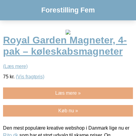
Forestilling Fem
Royal Garden Magneter, 4-
pak – køleskabsmagneter
(Læs mere)
75
kr.
(Vis fragtpris)
Læs mere »
Køb nu »
Den mest populære kreative webshop i Danmark lige nu er
Rito.dk
som har et stort udvalg til skarpe priser. Og