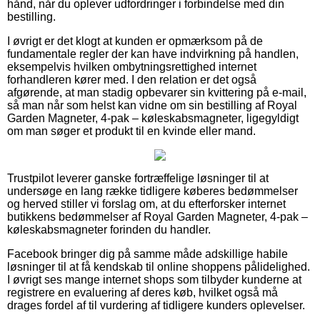
hånd, når du oplever udfordringer i forbindelse med din
bestilling.
I øvrigt er det klogt at kunden er opmærksom på de
fundamentale regler der kan have indvirkning på handlen,
eksempelvis hvilken ombytningsrettighed internet
forhandleren kører med. I den relation er det også
afgørende, at man stadig opbevarer sin kvittering på e-mail,
så man når som helst kan vidne om sin bestilling af Royal
Garden Magneter, 4-pak – køleskabsmagneter, ligegyldigt
om man søger et produkt til en kvinde eller mand.
Trustpilot leverer ganske fortræffelige løsninger til at
undersøge en lang række tidligere køberes bedømmelser
og herved stiller vi forslag om, at du efterforsker internet
butikkens bedømmelser af Royal Garden Magneter, 4-pak –
køleskabsmagneter forinden du handler.
Facebook bringer dig på samme måde adskillige habile
løsninger til at få kendskab til online shoppens pålidelighed.
I øvrigt ses mange internet shops som tilbyder kunderne at
registrere en evaluering af deres køb, hvilket også må
drages fordel af til vurdering af tidligere kunders oplevelser.