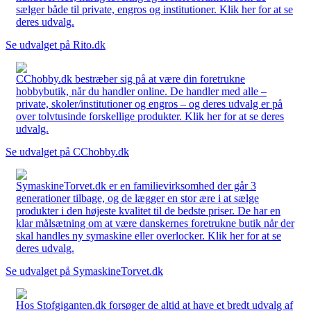
sælger både til private, engros og institutioner. Klik her for at se
deres udvalg.
Se udvalget på Rito.dk
CChobby.dk bestræber sig på at være din foretrukne
hobbybutik, når du handler online. De handler med alle –
private, skoler/institutioner og engros – og deres udvalg er på
over tolvtusinde forskellige produkter. Klik her for at se deres
udvalg.
Se udvalget på CChobby.dk
SymaskineTorvet.dk er en familievirksomhed der går 3
generationer tilbage, og de lægger en stor ære i at sælge
produkter i den højeste kvalitet til de bedste priser. De har en
klar målsætning om at være danskernes foretrukne butik når der
skal handles ny symaskine eller overlocker. Klik her for at se
deres udvalg.
Se udvalget på SymaskineTorvet.dk
Hos Stofgiganten.dk forsøger de altid at have et bredt udvalg af