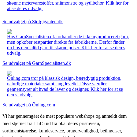
skønne metervarestoffer, snitmønstre og sytilbehør. Klik her for
at se deres udvalg.
Se udvalget på Stofgiganten.dk
Hos GarnSpecialisten.dk forhandler de ikke nyproduceret garn,
men opkøber restpartier direkte fra fabrikkerne. Derfor finder
du hos dem altid garn til skarpe priser. Klik her for at se deres
udvalg.
Se udvalget på GarnSpecialisten.dk
Önling.com tror på klassisk design, bæredygtig produktion,
naturlige materialer samt lang levetid. Disse værdier
gennemsyrer alt hvad de laver og designer. Klik her for at se
deres udvalg.
Se udvalget på Önling.com
Vi har gennemgået de mest populære webshops og anmeldt dem
med stjerner fra 1 til 5 ud fra bl.a. deres prisniveau,
sortimentstørrelse, kundeservice, brugervenlighed, betingelser,