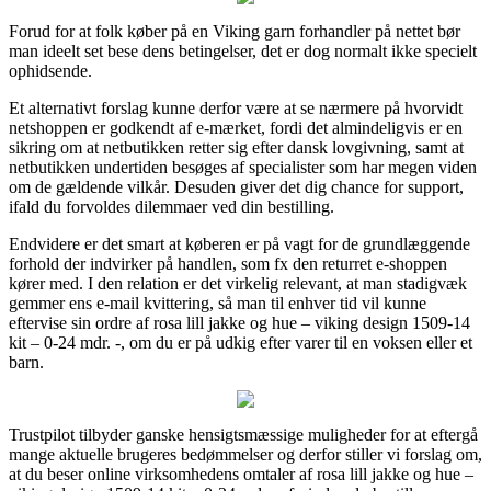
Forud for at folk køber på en Viking garn forhandler på nettet bør
man ideelt set bese dens betingelser, det er dog normalt ikke specielt
ophidsende.
Et alternativt forslag kunne derfor være at se nærmere på hvorvidt
netshoppen er godkendt af e-mærket, fordi det almindeligvis er en
sikring om at netbutikken retter sig efter dansk lovgivning, samt at
netbutikken undertiden besøges af specialister som har megen viden
om de gældende vilkår. Desuden giver det dig chance for support,
ifald du forvoldes dilemmaer ved din bestilling.
Endvidere er det smart at køberen er på vagt for de grundlæggende
forhold der indvirker på handlen, som fx den returret e-shoppen
kører med. I den relation er det virkelig relevant, at man stadigvæk
gemmer ens e-mail kvittering, så man til enhver tid vil kunne
eftervise sin ordre af rosa lill jakke og hue – viking design 1509-14
kit – 0-24 mdr. -, om du er på udkig efter varer til en voksen eller et
barn.
Trustpilot tilbyder ganske hensigtsmæssige muligheder for at eftergå
mange aktuelle brugeres bedømmelser og derfor stiller vi forslag om,
at du beser online virksomhedens omtaler af rosa lill jakke og hue –