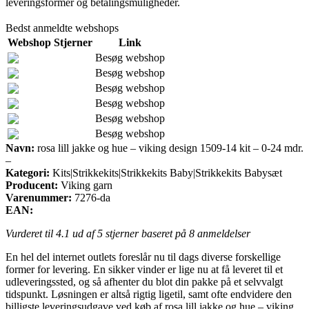
leveringsformer og betalingsmuligheder.
Bedst anmeldte webshops
Webshop
Stjerner
Link
Besøg webshop
Besøg webshop
Besøg webshop
Besøg webshop
Besøg webshop
Besøg webshop
Navn:
rosa lill jakke og hue – viking design 1509-14 kit – 0-24 mdr.
–
Kategori:
Kits|Strikkekits|Strikkekits Baby|Strikkekits Babysæt
Producent:
Viking garn
Varenummer:
7276-da
EAN:
Vurderet til
4.1
ud af 5 stjerner baseret på
8
anmeldelser
En hel del internet outlets foreslår nu til dags diverse forskellige
former for levering. En sikker vinder er lige nu at få leveret til et
udleveringssted, og så afhenter du blot din pakke på et selvvalgt
tidspunkt. Løsningen er altså rigtig ligetil, samt ofte endvidere den
billigste leveringsudgave ved køb af rosa lill jakke og hue – viking