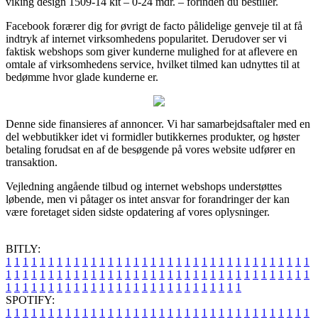
viking design 1509-14 kit – 0-24 mdr. – forinden du bestiller.
Facebook forærer dig for øvrigt de facto pålidelige genveje til at få
indtryk af internet virksomhedens popularitet. Derudover ser vi
faktisk webshops som giver kunderne mulighed for at aflevere en
omtale af virksomhedens service, hvilket tilmed kan udnyttes til at
bedømme hvor glade kunderne er.
Denne side finansieres af annoncer. Vi har samarbejdsaftaler med en
del webbutikker idet vi formidler butikkernes produkter, og høster
betaling forudsat en af de besøgende på vores website udfører en
transaktion.
Vejledning angående tilbud og internet webshops understøttes
løbende, men vi påtager os intet ansvar for forandringer der kan
være foretaget siden sidste opdatering af vores oplysninger.
BITLY:
1
1
1
1
1
1
1
1
1
1
1
1
1
1
1
1
1
1
1
1
1
1
1
1
1
1
1
1
1
1
1
1
1
1
1
1
1
1
1
1
1
1
1
1
1
1
1
1
1
1
1
1
1
1
1
1
1
1
1
1
1
1
1
1
1
1
1
1
1
1
1
1
1
1
1
1
1
1
1
1
1
1
1
1
1
1
1
1
1
1
1
1
1
1
1
1
1
1
1
1
SPOTIFY:
1
1
1
1
1
1
1
1
1
1
1
1
1
1
1
1
1
1
1
1
1
1
1
1
1
1
1
1
1
1
1
1
1
1
1
1