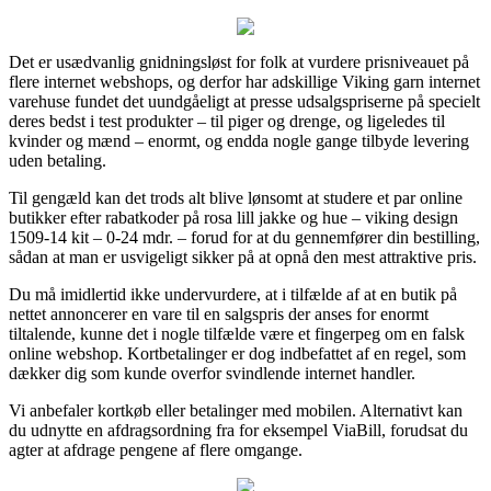
Det er usædvanlig gnidningsløst for folk at vurdere prisniveauet på
flere internet webshops, og derfor har adskillige Viking garn internet
varehuse fundet det uundgåeligt at presse udsalgspriserne på specielt
deres bedst i test produkter – til piger og drenge, og ligeledes til
kvinder og mænd – enormt, og endda nogle gange tilbyde levering
uden betaling.
Til gengæld kan det trods alt blive lønsomt at studere et par online
butikker efter rabatkoder på rosa lill jakke og hue – viking design
1509-14 kit – 0-24 mdr. – forud for at du gennemfører din bestilling,
sådan at man er usvigeligt sikker på at opnå den mest attraktive pris.
Du må imidlertid ikke undervurdere, at i tilfælde af at en butik på
nettet annoncerer en vare til en salgspris der anses for enormt
tiltalende, kunne det i nogle tilfælde være et fingerpeg om en falsk
online webshop. Kortbetalinger er dog indbefattet af en regel, som
dækker dig som kunde overfor svindlende internet handler.
Vi anbefaler kortkøb eller betalinger med mobilen. Alternativt kan
du udnytte en afdragsordning fra for eksempel ViaBill, forudsat du
agter at afdrage pengene af flere omgange.