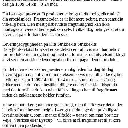
design 1509-14 kit – 0-24 mdr. -.
Du bør også prøve at få produkterne bragt til din bolig eller ud på
din arbejdsplads. Fragtmetoden er tit lidt mere pebret, men samtidig
virkelig nem. Den mest prisbevidste fragtmulighed kan ikke
modsiges at være at hente pakken selv, hvilket dog betinges af at du
lever tæt på e-forhandlerens adresse.
Leveringsdygtigheden på Kits|Strikkekits|Strikkekits
Baby|Strikkekits Babysæt er særdeles central hvis man har behov
for produkterne nu og her, og med det formål er det utvivlsomt klogt
at vi ser den anslåede leveringsdato for det pågældende produkt.
En del internet selskaber præsterer muligheden for dag-til-dag
levering på masser af varenumre, eksempelvis rosa lill jakke og hue
– viking design 1509-14 kit – 0-24 mdr. -, som trods alt står og
falder med at du når at bestille tidligere end et fastslået tidspunkt,
med det formål at de kan nå at få bestillingen hen til fragtfirmaet
inden de pakkeansatte holder fyraften.
Visse netbutikker garanterer gratis fragt, men tit afkræver det at der
handles for et bestemt beløb. I øvrigt må du tage den prisbilligste
leveringsløsning, som i mange tilfælde – uanset om man bor nær
Vejle, Værløse eller Lystrup – vil blive at få fragtfirmaet til at køre
ordren til en pakkeshop.