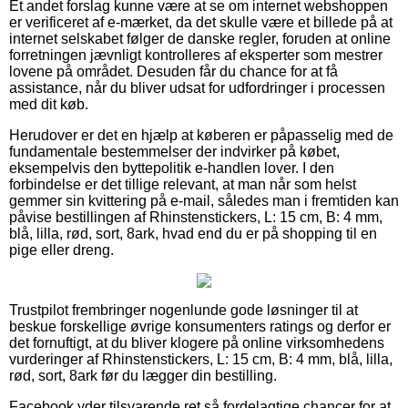
Et andet forslag kunne være at se om internet webshoppen
er verificeret af e-mærket, da det skulle være et billede på at
internet selskabet følger de danske regler, foruden at online
forretningen jævnligt kontrolleres af eksperter som mestrer
lovene på området. Desuden får du chance for at få
assistance, når du bliver udsat for udfordringer i processen
med dit køb.
Herudover er det en hjælp at køberen er påpasselig med de
fundamentale bestemmelser der indvirker på købet,
eksempelvis den byttepolitik e-handlen lover. I den
forbindelse er det tillige relevant, at man når som helst
gemmer sin kvittering på e-mail, således man i fremtiden kan
påvise bestillingen af Rhinstenstickers, L: 15 cm, B: 4 mm,
blå, lilla, rød, sort, 8ark, hvad end du er på shopping til en
pige eller dreng.
Trustpilot frembringer nogenlunde gode løsninger til at
beskue forskellige øvrige konsumenters ratings og derfor er
det fornuftigt, at du bliver klogere på online virksomhedens
vurderinger af Rhinstenstickers, L: 15 cm, B: 4 mm, blå, lilla,
rød, sort, 8ark før du lægger din bestilling.
Facebook yder tilsvarende ret så fordelagtige chancer for at