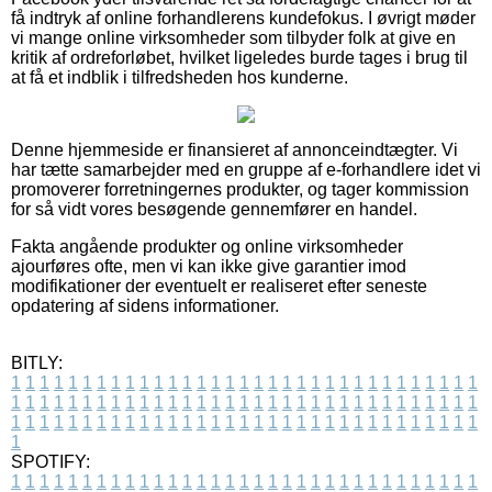
få indtryk af online forhandlerens kundefokus. I øvrigt møder
vi mange online virksomheder som tilbyder folk at give en
kritik af ordreforløbet, hvilket ligeledes burde tages i brug til
at få et indblik i tilfredsheden hos kunderne.
Denne hjemmeside er finansieret af annonceindtægter. Vi
har tætte samarbejder med en gruppe af e-forhandlere idet vi
promoverer forretningernes produkter, og tager kommission
for så vidt vores besøgende gennemfører en handel.
Fakta angående produkter og online virksomheder
ajourføres ofte, men vi kan ikke give garantier imod
modifikationer der eventuelt er realiseret efter seneste
opdatering af sidens informationer.
BITLY:
1
1
1
1
1
1
1
1
1
1
1
1
1
1
1
1
1
1
1
1
1
1
1
1
1
1
1
1
1
1
1
1
1
1
1
1
1
1
1
1
1
1
1
1
1
1
1
1
1
1
1
1
1
1
1
1
1
1
1
1
1
1
1
1
1
1
1
1
1
1
1
1
1
1
1
1
1
1
1
1
1
1
1
1
1
1
1
1
1
1
1
1
1
1
1
1
1
1
1
1
SPOTIFY:
1
1
1
1
1
1
1
1
1
1
1
1
1
1
1
1
1
1
1
1
1
1
1
1
1
1
1
1
1
1
1
1
1