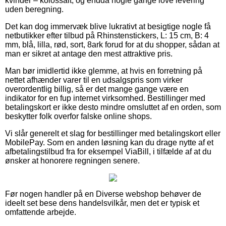
kvinder – kolossalt, og endda nogle gange love levering
uden beregning.
Det kan dog immervæk blive lukrativt at besigtige nogle få
netbutikker efter tilbud på Rhinstenstickers, L: 15 cm, B: 4
mm, blå, lilla, rød, sort, 8ark forud for at du shopper, sådan at
man er sikret at antage den mest attraktive pris.
Man bør imidlertid ikke glemme, at hvis en forretning på
nettet afhænder varer til en udsalgspris som virker
overordentlig billig, så er det mange gange være en
indikator for en fup internet virksomhed. Bestillinger med
betalingskort er ikke desto mindre omsluttet af en orden, som
beskytter folk overfor falske online shops.
Vi slår generelt et slag for bestillinger med betalingskort eller
MobilePay. Som en anden løsning kan du drage nytte af et
afbetalingstilbud fra for eksempel ViaBill, i tilfælde af at du
ønsker at honorere regningen senere.
Før nogen handler på en Diverse webshop behøver de
ideelt set bese dens handelsvilkår, men det er typisk et
omfattende arbejde.