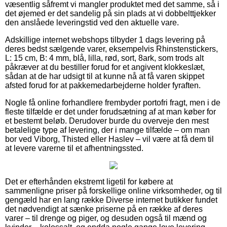
væsentlig såfremt vi mangler produktet med det samme, så i
det øjemed er det sandelig på sin plads at vi dobbelttjekker
den anslåede leveringstid ved den aktuelle vare.
Adskillige internet webshops tilbyder 1 dags levering på
deres bedst sælgende varer, eksempelvis Rhinstenstickers,
L: 15 cm, B: 4 mm, blå, lilla, rød, sort, 8ark, som trods alt
påkræver at du bestiller forud for et angivent klokkeslæt,
sådan at de har udsigt til at kunne nå at få varen skippet
afsted forud for at pakkemedarbejderne holder fyraften.
Nogle få online forhandlere frembyder portofri fragt, men i de
fleste tilfælde er det under forudsætning af at man køber for
et bestemt beløb. Derudover burde du overveje den mest
betalelige type af levering, der i mange tilfælde – om man
bor ved Viborg, Thisted eller Haslev – vil være at få dem til
at levere varerne til et afhentningssted.
Det er efterhånden ekstremt ligetil for købere at
sammenligne priser på forskellige online virksomheder, og til
gengæld har en lang række Diverse internet butikker fundet
det nødvendigt at sænke priserne på en række af deres
varer – til drenge og piger, og desuden også til mænd og