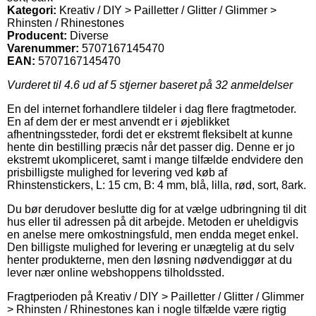
Kategori:
Kreativ / DIY > Pailletter / Glitter / Glimmer >
Rhinsten / Rhinestones
Producent:
Diverse
Varenummer:
5707167145470
EAN:
5707167145470
Vurderet til
4.6
ud af 5 stjerner baseret på
32
anmeldelser
En del internet forhandlere tildeler i dag flere fragtmetoder.
En af dem der er mest anvendt er i øjeblikket
afhentningssteder, fordi det er ekstremt fleksibelt at kunne
hente din bestilling præcis når det passer dig. Denne er jo
ekstremt ukompliceret, samt i mange tilfælde endvidere den
prisbilligste mulighed for levering ved køb af
Rhinstenstickers, L: 15 cm, B: 4 mm, blå, lilla, rød, sort, 8ark.
Du bør derudover beslutte dig for at vælge udbringning til dit
hus eller til adressen på dit arbejde. Metoden er uheldigvis
en anelse mere omkostningsfuld, men endda meget enkel.
Den billigste mulighed for levering er unægtelig at du selv
henter produkterne, men den løsning nødvendiggør at du
lever nær online webshoppens tilholdssted.
Fragtperioden på Kreativ / DIY > Pailletter / Glitter / Glimmer
> Rhinsten / Rhinestones kan i nogle tilfælde være rigtig