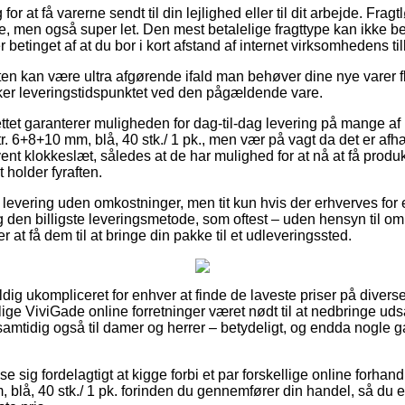
 for at få varerne sendt til din lejlighed eller til dit arbejde. Fr
e, men også super let. Den mest betalelige fragttype kan ikke 
 betinget af at du bor i kort afstand af internet virksomhedens ti
en kan være ultra afgørende ifald man behøver dine nye varer fl
ker leveringstidspunktet ved den pågældende vare.
tet garanterer muligheden for dag-til-dag levering på mange af 
r. 6+8+10 mm, blå, 40 stk./ 1 pk., men vær på vagt da det er afh
ent klokkeslæt, således at de har mulighed for at nå at få produ
 holder fyraften.
r levering uden omkostninger, men tit kun hvis der erhverves for
g den billigste leveringsmetode, som oftest – uden hensyn til om
 at få dem til at bringe din pakke til et udleveringssted.
dig ukompliceret for enhver at finde de laveste priser på diverse
lige ViviGade online forretninger været nødt til at nedbringe ud
 samtidig også til damer og herrer – betydeligt, og endda nogle 
ise sig fordelagtigt at kigge forbi et par forskellige online forhand
, blå, 40 stk./ 1 pk. forinden du gennemfører din handel, så du 