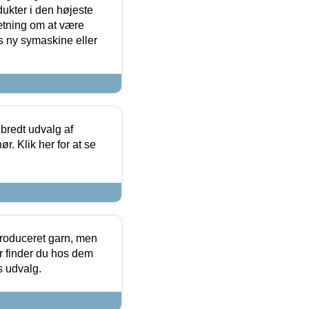
dukter i den højeste
sætning om at være
s ny symaskine eller
 bredt udvalg af
r. Klik her for at se
produceret garn, men
or finder du hos dem
es udvalg.