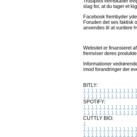
Trustpilot fremskaffer ev
slag for, at du tager et k
Facebook frembyder yderme
Foruden det ses faktisk o
anvendes til at vurdere h
Websitet er finansieret a
fremviser deres produkter
Informationer vedrørende
imod forandringer der eve
BITLY:
1
1
1
1
1
1
1
1
1
1
1
1
1
1
1
1
1
1
1
1
1
1
1
1
1
1
SPOTIFY:
1
1
1
1
1
1
1
1
1
1
1
1
1
1
1
1
1
1
1
1
1
1
1
1
1
1
CUTTLY BIO:
1
1
1
1
1
1
1
1
1
1
1
1
1
1
1
1
1
1
1
1
1
1
1
1
1
1
1