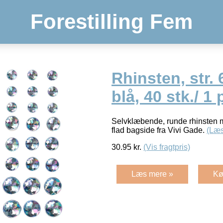
Forestilling Fem
Rhinsten, str.
blå, 40 stk./ 1 
Selvklæbende, runde rhinsten m
flad bagside fra Vivi Gade.
(Læs
30.95
kr.
(Vis fragtpris)
Læs mere »
Kø