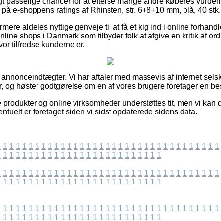
igt passelige chancer for at efterse mange andre køberes vurderi
ig på e-shoppens ratings af Rhinsten, str. 6+8+10 mm, blå, 40 stk.
re aldeles nyttige genveje til at få et kig ind i online forhand
nline shops i Danmark som tilbyder folk at afgive en kritik af o
vor tilfredse kunderne er.
f annonceindtægter. Vi har aftaler med massevis af internet sels
, og høster godtgørelse om en af vores brugere foretager en best
 produkter og online virksomheder understøttes tit, men vi kan
ntuelt er foretaget siden vi sidst opdaterede sidens data.
1
1
1
1
1
1
1
1
1
1
1
1
1
1
1
1
1
1
1
1
1
1
1
1
1
1
1
1
1
1
1
1
1
1
1
1
1
1
1
1
1
1
1
1
1
1
1
1
1
1
1
1
1
1
1
1
1
1
1
1
1
1
1
1
1
1
1
1
1
1
1
1
1
1
1
1
1
1
1
1
1
1
1
1
1
1
1
1
1
1
1
1
1
1
1
1
1
1
1
1
1
1
1
1
1
1
1
1
1
1
1
1
1
1
1
1
1
1
1
1
1
1
1
1
1
1
1
1
1
1
1
1
1
1
1
1
1
1
1
1
1
1
1
1
1
1
1
1
1
1
1
1
1
1
1
1
1
1
1
1
1
1
1
1
1
1
1
1
1
1
1
1
1
1
1
1
1
1
1
1
1
1
1