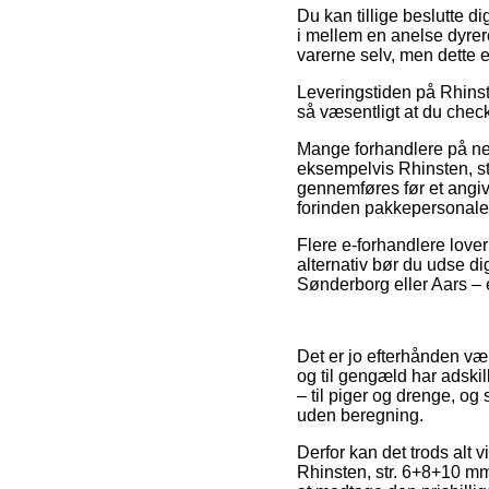
Du kan tillige beslutte dig
i mellem en anelse dyrer
varerne selv, men dette er
Leveringstiden på Rhinst
så væsentligt at du chec
Mange forhandlere på net
eksempelvis Rhinsten, st
gennemføres før et angiv
forinden pakkepersonalet
Flere e-forhandlere love
alternativ bør du udse di
Sønderborg eller Aars – er
Det er jo efterhånden væl
og til gengæld har adskil
– til piger og drenge, og
uden beregning.
Derfor kan det trods alt v
Rhinsten, str. 6+8+10 mm