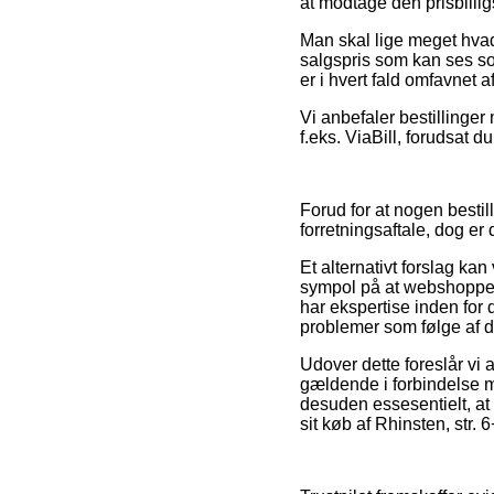
at modtage den prisbilligs
Man skal lige meget hvad
salgspris som kan ses so
er i hvert fald omfavnet
Vi anbefaler bestillinge
f.eks. ViaBill, forudsat du
Forud for at nogen best
forretningsaftale, dog er
Et alternativt forslag k
sympol på at webshoppen 
har ekspertise inden for 
problemer som følge af d
Udover dette foreslår vi
gældende i forbindelse m
desuden essesentielt, at
sit køb af Rhinsten, str.