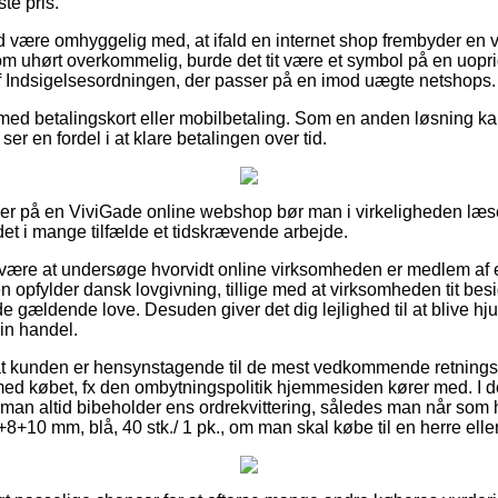
te pris.
 være omhyggelig med, at ifald en internet shop frembyder en var
m uhørt overkommelig, burde det tit være et symbol på en uoprig
 af Indsigelsesordningen, der passer på en imod uægte netshops.
r med betalingskort eller mobilbetaling. Som en anden løsning ka
 ser en fordel i at klare betalingen over tid.
iller på en ViviGade online webshop bør man i virkeligheden l
 det i mange tilfælde et tidskrævende arbejde.
an være at undersøge hvorvidt online virksomheden er medlem af e
opfylder dansk lovgivning, tillige med at virksomheden tit bes
de gældende love. Desuden giver det dig lejlighed til at blive hju
in handel.
 at kunden er hensynstagende til de mest vedkommende retningsl
ed købet, fx den ombytningspolitik hjemmesiden kører med. I de
 man altid bibeholder ens ordrekvittering, således man når som 
 6+8+10 mm, blå, 40 stk./ 1 pk., om man skal købe til en herre ell