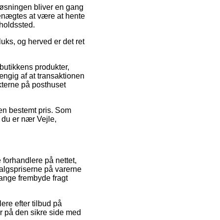
agtløsningen bliver en gang
benægtes at være at hente
lholdssted.
uks, og herved er det ret
butikkens produkter,
ængig af at transaktionen
kterne på posthuset
 en bestemt pris. Som
 du er nær Vejle,
 forhandlere på nettet,
salgspriserne på varerne
gange frembyde fragt
lere efter tilbud på
er på den sikre side med