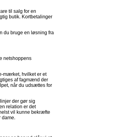
e til salg for en
tig butik. Kortbetalinger
n du bruge en løsning fra
æse netshoppens
-mærket, hvilket er et
igtiges af fagmænd der
lpet, når du udsættes for
injer der gør sig
n relation er det
helst vil kunne bekræfte
er dame.