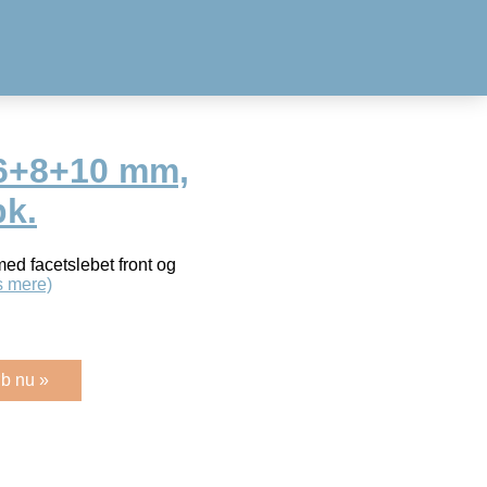
 6+8+10 mm,
pk.
ed facetslebet front og
 mere)
b nu »