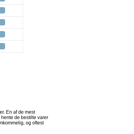
er. En af de mest
at hente de bestilte varer
emkommelig, og oftest