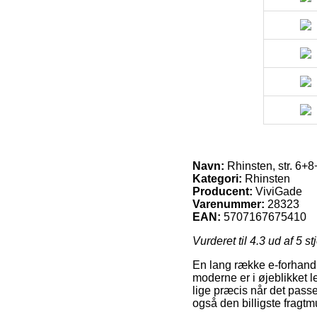
Navn:
Rhinsten, str. 6+8+
Kategori:
Rhinsten
Producent:
ViviGade
Varenummer:
28323
EAN:
5707167675410
Vurderet til
4.3
ud af 5 st
En lang række e-forhandl
moderne er i øjeblikket lev
lige præcis når det pass
også den billigste fragtm