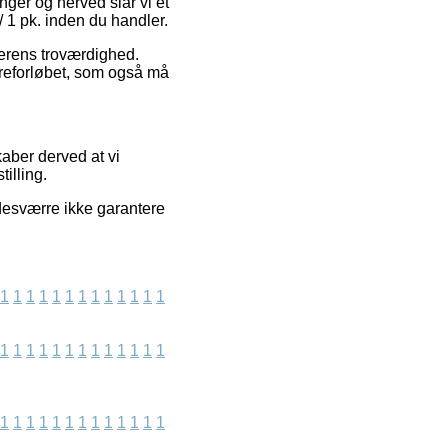
nger og herved slår vi et
/ 1 pk. inden du handler.
lerens troværdighed.
rdreforløbet, som også må
kaber derved at vi
illing.
 desværre ikke garantere
1
1
1
1
1
1
1
1
1
1
1
1
1
1
1
1
1
1
1
1
1
1
1
1
1
1
1
1
1
1
1
1
1
1
1
1
1
1
1