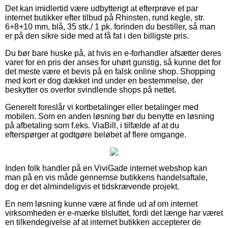
Det kan imidlertid være udbytterigt at efterprøve et par
internet butikker efter tilbud på Rhinsten, rund kegle, str.
6+8+10 mm, blå, 35 stk./ 1 pk. forinden du bestiller, så man
er på den sikre side med at få fat i den billigste pris.
Du bør bare huske på, at hvis en e-forhandler afsætter deres
varer for en pris der anses for uhørt gunstig, så kunne det for
det meste være et bevis på en falsk online shop. Shopping
med kort er dog dækket ind under en bestemmelse, der
beskytter os overfor svindlende shops på nettet.
Generelt foreslår vi kortbetalinger eller betalinger med
mobilen. Som en anden løsning bør du benytte en løsning
på afbetaling som f.eks. ViaBill, i tilfælde af at du
efterspørger at godtgøre beløbet af flere omgange.
Inden folk handler på en ViviGade internet webshop kan
man på en vis måde gennemse butikkens handelsaftale,
dog er det almindeligvis et tidskrævende projekt.
En nem løsning kunne være at finde ud af om internet
virksomheden er e-mærke tilsluttet, fordi det længe har været
en tilkendegivelse af at internet butikken accepterer de