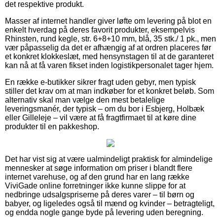
det respektive produkt.
Masser af internet handler giver løfte om levering på blot en
enkelt hverdag på deres favorit produkter, eksempelvis
Rhinsten, rund kegle, str. 6+8+10 mm, blå, 35 stk./ 1 pk., men
vær påpasselig da det er afhængig af at ordren placeres før
et konkret klokkeslæt, med hensynstagen til at de garanteret
kan nå at få varen fikset inden logistikpersonalet tager hjem.
En række e-butikker sikrer fragt uden gebyr, men typisk
stiller det krav om at man indkøber for et konkret beløb. Som
alternativ skal man vælge den mest betalelige
leveringsmanér, der typisk – om du bor i Esbjerg, Holbæk
eller Gilleleje – vil være at få fragtfirmaet til at køre dine
produkter til en pakkeshop.
Det har vist sig at være ualmindeligt praktisk for almindelige
mennesker at søge information om priser i blandt flere
internet varehuse, og af den grund har en lang række
ViviGade online forretninger ikke kunne slippe for at
nedbringe udsalgspriserne på deres varer – til børn og
babyer, og ligeledes også til mænd og kvinder – betragteligt,
og endda nogle gange byde på levering uden beregning.