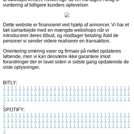
vurdering af tidligere kunders oplevelser.
Dette website er finansieret ved hjælp af annoncer. Vi har et
tæt samarbejde med en mængde webshops når vi
introducerer deres tilbud, og modtager betaling ifald de
personer vi sender videre realiserer en transaktion.
Orientering omkring varer og firmaer på nettet opdateres
løbende, men vi kan desværre ikke garantere imod
forandringer der er lavet siden vi sidste gang opdaterede de
viste oplysninger.
BITLY:
1
1
1
1
1
1
1
1
1
1
1
1
1
1
1
1
1
1
1
1
1
1
1
1
1
1
1
1
1
1
1
1
1
1
1
1
1
1
1
1
1
1
1
1
1
1
1
1
1
1
1
1
1
1
1
1
1
1
1
1
1
1
1
1
1
1
1
1
1
1
1
1
1
1
1
1
1
1
1
1
1
1
1
1
1
1
1
1
1
1
1
1
1
1
1
1
1
1
1
1
SPOTIFY:
1
1
1
1
1
1
1
1
1
1
1
1
1
1
1
1
1
1
1
1
1
1
1
1
1
1
1
1
1
1
1
1
1
1
1
1
1
1
1
1
1
1
1
1
1
1
1
1
1
1
1
1
1
1
1
1
1
1
1
1
1
1
1
1
1
1
1
1
1
1
1
1
1
1
1
1
1
1
1
1
1
1
1
1
1
1
1
1
1
1
1
1
1
1
1
1
1
1
1
1