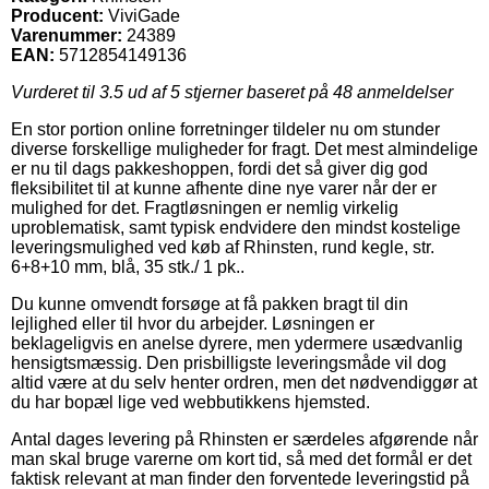
Producent:
ViviGade
Varenummer:
24389
EAN:
5712854149136
Vurderet til
3.5
ud af 5 stjerner baseret på
48
anmeldelser
En stor portion online forretninger tildeler nu om stunder
diverse forskellige muligheder for fragt. Det mest almindelige
er nu til dags pakkeshoppen, fordi det så giver dig god
fleksibilitet til at kunne afhente dine nye varer når der er
mulighed for det. Fragtløsningen er nemlig virkelig
uproblematisk, samt typisk endvidere den mindst kostelige
leveringsmulighed ved køb af Rhinsten, rund kegle, str.
6+8+10 mm, blå, 35 stk./ 1 pk..
Du kunne omvendt forsøge at få pakken bragt til din
lejlighed eller til hvor du arbejder. Løsningen er
beklageligvis en anelse dyrere, men ydermere usædvanlig
hensigtsmæssig. Den prisbilligste leveringsmåde vil dog
altid være at du selv henter ordren, men det nødvendiggør at
du har bopæl lige ved webbutikkens hjemsted.
Antal dages levering på Rhinsten er særdeles afgørende når
man skal bruge varerne om kort tid, så med det formål er det
faktisk relevant at man finder den forventede leveringstid på