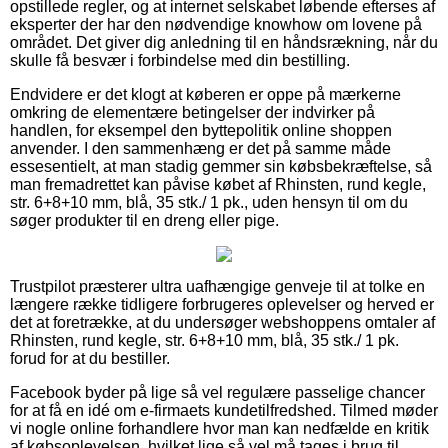
opstillede regler, og at internet selskabet løbende efterses af
eksperter der har den nødvendige knowhow om lovene på
området. Det giver dig anledning til en håndsrækning, når du
skulle få besvær i forbindelse med din bestilling.
Endvidere er det klogt at køberen er oppe på mærkerne
omkring de elementære betingelser der indvirker på
handlen, for eksempel den byttepolitik online shoppen
anvender. I den sammenhæng er det på samme måde
essesentielt, at man stadig gemmer sin købsbekræftelse, så
man fremadrettet kan påvise købet af Rhinsten, rund kegle,
str. 6+8+10 mm, blå, 35 stk./ 1 pk., uden hensyn til om du
søger produkter til en dreng eller pige.
Trustpilot præsterer ultra uafhængige genveje til at tolke en
længere række tidligere forbrugeres oplevelser og herved er
det at foretrække, at du undersøger webshoppens omtaler af
Rhinsten, rund kegle, str. 6+8+10 mm, blå, 35 stk./ 1 pk.
forud for at du bestiller.
Facebook byder på lige så vel regulære passelige chancer
for at få en idé om e-firmaets kundetilfredshed. Tilmed møder
vi nogle online forhandlere hvor man kan nedfælde en kritik
af købsoplevelsen, hvilket lige så vel må tages i brug til