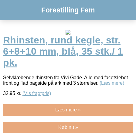
Forestilling Fem
Rhinsten, rund kegle, str.
6+8+10 mm, blå, 35 stk./ 1
pk.
Selvklæbende rhinsten fra Vivi Gade. Alle med facetslebet
front og flad bagside på ark med 3 størrelser.
(Læs mere)
32.95
kr.
(Vis fragtpris)
Læs mere »
Køb nu »