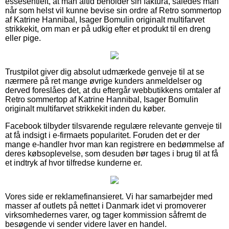
essesentielt, at man altid beholder sin faktura, således man
når som helst vil kunne bevise sin ordre af Retro sommertop
af Katrine Hannibal, Isager Bomulin originalt multifarvet
strikkekit, om man er på udkig efter et produkt til en dreng
eller pige.
Trustpilot giver dig absolut udmærkede genveje til at se
nærmere på ret mange øvrige kunders anmeldelser og
derved foreslåes det, at du eftergår webbutikkens omtaler af
Retro sommertop af Katrine Hannibal, Isager Bomulin
originalt multifarvet strikkekit inden du køber.
Facebook tilbyder tilsvarende regulære relevante genveje til
at få indsigt i e-firmaets popularitet. Foruden det er der
mange e-handler hvor man kan registrere en bedømmelse af
deres købsoplevelse, som desuden bør tages i brug til at få
et indtryk af hvor tilfredse kunderne er.
Vores side er reklamefinansieret. Vi har samarbejder med
masser af outlets på nettet i Danmark idet vi promoverer
virksomhedernes varer, og tager kommission såfremt de
besøgende vi sender videre laver en handel.