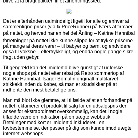
blive at få bragt pakken til et afhentningssted.
Det er efterhånden ualmindeligt ligetil for alle og enhver at
sammenligne priser (via fx PriceRunner) på tværs af firmaer
på nettet, og herved har en hel del Ãnling – Katrine Hannibal
forretninger på nettet ikke kunne slippe for at trykke priserne
på mange af deres varer – til babyer og børn, og endvidere
også til voksne – eftertrykkeligt, og endda nogle gange sikre
fragt uden gebyr.
Til gengæld kan det imidlertid blive gunstigt at udforske
nogle shops på nettet efter rabat på Retro sommertop af
Katrine Hannibal, Isager Bomulin originalt multifarvet
strikkekit inden du køber, så man er skudsikker på at
indhente den mest betalelige pris.
Man må blot ikke glemme, at i tilfælde af at en forhandler på
nettet reklamerer et produkt til salg for en udsalgspris der
anses for ekstraordinært overkommelig, kan det i nogle
tilfælde være en indikation på en uægte webbutik.
Betalinger med kort er imidlertid inkluderet i en
lovbestemmelse, der passer på dig som kunde imod uægte
internet webshops.