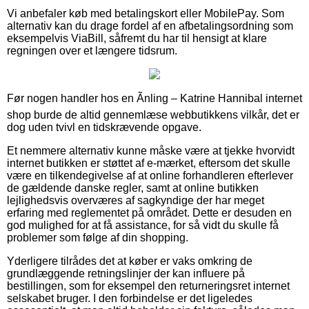
Vi anbefaler køb med betalingskort eller MobilePay. Som
alternativ kan du drage fordel af en afbetalingsordning som
eksempelvis ViaBill, såfremt du har til hensigt at klare
regningen over et længere tidsrum.
Før nogen handler hos en Ãnling – Katrine Hannibal internet
shop burde de altid gennemlæse webbutikkens vilkår, det er
dog uden tvivl en tidskrævende opgave.
Et nemmere alternativ kunne måske være at tjekke hvorvidt
internet butikken er støttet af e-mærket, eftersom det skulle
være en tilkendegivelse af at online forhandleren efterlever
de gældende danske regler, samt at online butikken
lejlighedsvis overværes af sagkyndige der har meget
erfaring med reglementet på området. Dette er desuden en
god mulighed for at få assistance, for så vidt du skulle få
problemer som følge af din shopping.
Yderligere tilrådes det at køber er vaks omkring de
grundlæggende retningslinjer der kan influere på
bestillingen, som for eksempel den returneringsret internet
selskabet bruger. I den forbindelse er det ligeledes