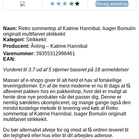
Besøg webshop
Navn:
Retro sommertop af Katrine Hannibal, Isager Bomulin
originalt multifarvet strikkekit
Kategori:
Strikkekit
Producent:
Ãnling – Katrine Hannibal
Varenummer:
39355312996461
EAN:
Vurderet til
3.7
ud af 5 stjerner baseret på
18
anmeldelser
Masser af e-shops giver til alt held et hav af forskellige
leveringsformer. En af de mest moderne er nu til dags at få
afleveret pakken hos en pakkeshop, hvor det er muligt at
hente dine nye produkter når det passer dig. Denne er
nemlig særdeles ukompliceret, og mange gange også den
mindst kostelige metode til levering ved køb af Retro
sommertop af Katrine Hannibal, Isager Bomulin originalt
multifarvet strikkekit.
Du bør alternativt afveje for og imod at få ordren leveret til
din lejlighed eller hus eller til dit arbejdes adresse.