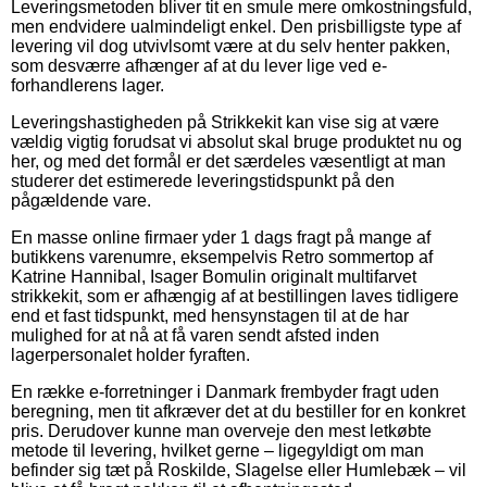
Leveringsmetoden bliver tit en smule mere omkostningsfuld,
men endvidere ualmindeligt enkel. Den prisbilligste type af
levering vil dog utvivlsomt være at du selv henter pakken,
som desværre afhænger af at du lever lige ved e-
forhandlerens lager.
Leveringshastigheden på Strikkekit kan vise sig at være
vældig vigtig forudsat vi absolut skal bruge produktet nu og
her, og med det formål er det særdeles væsentligt at man
studerer det estimerede leveringstidspunkt på den
pågældende vare.
En masse online firmaer yder 1 dags fragt på mange af
butikkens varenumre, eksempelvis Retro sommertop af
Katrine Hannibal, Isager Bomulin originalt multifarvet
strikkekit, som er afhængig af at bestillingen laves tidligere
end et fast tidspunkt, med hensynstagen til at de har
mulighed for at nå at få varen sendt afsted inden
lagerpersonalet holder fyraften.
En række e-forretninger i Danmark frembyder fragt uden
beregning, men tit afkræver det at du bestiller for en konkret
pris. Derudover kunne man overveje den mest letkøbte
metode til levering, hvilket gerne – ligegyldigt om man
befinder sig tæt på Roskilde, Slagelse eller Humlebæk – vil