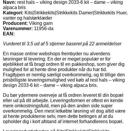
Navn:
rest hals – viking design 2033-6 kit – dame – viking
alpaca bris
Kategori:
Kits|Strikkekits|Strikkekits Damer|Strikkekits Huer,
vanter og halstørklæder
Producent:
Viking garn
Varenummer:
11956-da
EAN:
Vurderet til
3.5
ud af 5 stjerner baseret på
22
anmeldelser
En masse online webshops frembyder nu alverdens
løsninger til levering. En der er meget populær er for
øjeblikket at få bragt ordren til en pakkeshop, som giver dig
mulighed for at hente dine produkter når du har tid.
Fragttypen er nemlig særligt overkommelig, og tit tillige den
prisbilligste leveringsmulighed ved køb af rest hals – viking
design 2033-6 kit – dame – viking alpaca bris.
Du bør ydermere overveje at få ordren leveret til din bopæl
eller ud på dit arbejde. Leveringsformen er oftest en kende
mere omkostningsfuld, men på den anden side super
overkommelig. Den mest letkøbte løsning vil dog altid være
at hente produkterne selv, men dette betinges af at du
opholder dig i kort afstand af internet forhandlerens bopæl.