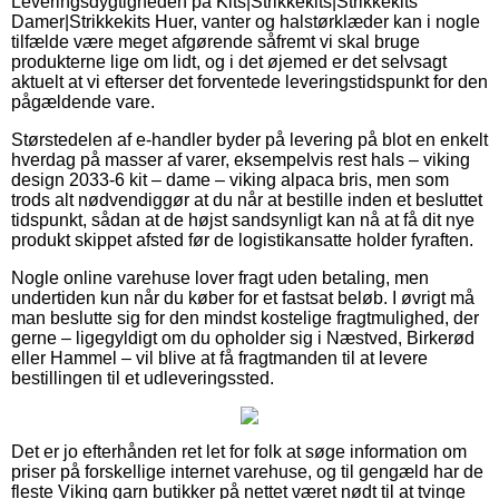
Leveringsdygtigheden på Kits|Strikkekits|Strikkekits
Damer|Strikkekits Huer, vanter og halstørklæder kan i nogle
tilfælde være meget afgørende såfremt vi skal bruge
produkterne lige om lidt, og i det øjemed er det selvsagt
aktuelt at vi efterser det forventede leveringstidspunkt for den
pågældende vare.
Størstedelen af e-handler byder på levering på blot en enkelt
hverdag på masser af varer, eksempelvis rest hals – viking
design 2033-6 kit – dame – viking alpaca bris, men som
trods alt nødvendiggør at du når at bestille inden et besluttet
tidspunkt, sådan at de højst sandsynligt kan nå at få dit nye
produkt skippet afsted før de logistikansatte holder fyraften.
Nogle online varehuse lover fragt uden betaling, men
undertiden kun når du køber for et fastsat beløb. I øvrigt må
man beslutte sig for den mindst kostelige fragtmulighed, der
gerne – ligegyldigt om du opholder sig i Næstved, Birkerød
eller Hammel – vil blive at få fragtmanden til at levere
bestillingen til et udleveringssted.
Det er jo efterhånden ret let for folk at søge information om
priser på forskellige internet varehuse, og til gengæld har de
fleste Viking garn butikker på nettet været nødt til at tvinge