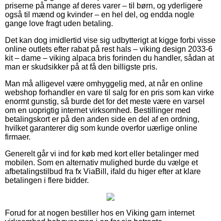
priserne på mange af deres varer – til børn, og yderligere
også til mænd og kvinder – en hel del, og endda nogle
gange love fragt uden betaling.
Det kan dog imidlertid vise sig udbytterigt at kigge forbi visse
online outlets efter rabat på rest hals – viking design 2033-6
kit – dame – viking alpaca bris forinden du handler, sådan at
man er skudsikker på at få den billigste pris.
Man må alligevel være omhyggelig med, at når en online
webshop forhandler en vare til salg for en pris som kan virke
enormt gunstig, så burde det for det meste være en varsel
om en uoprigtig internet virksomhed. Bestillinger med
betalingskort er på den anden side en del af en ordning,
hvilket garanterer dig som kunde overfor uærlige online
firmaer.
Generelt går vi ind for køb med kort eller betalinger med
mobilen. Som en alternativ mulighed burde du vælge et
afbetalingstilbud fra fx ViaBill, ifald du higer efter at klare
betalingen i flere bidder.
Forud for at nogen bestiller hos en Viking garn internet