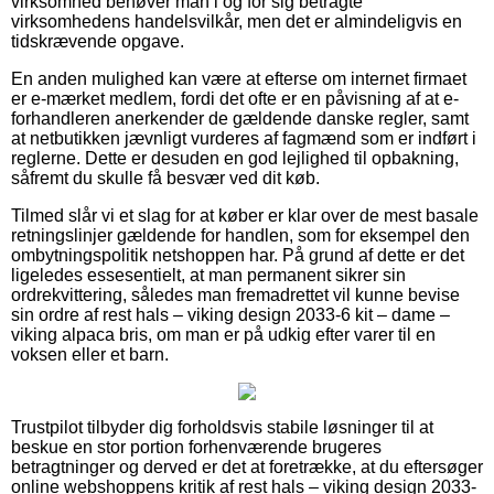
virksomhed behøver man i og for sig betragte
virksomhedens handelsvilkår, men det er almindeligvis en
tidskrævende opgave.
En anden mulighed kan være at efterse om internet firmaet
er e-mærket medlem, fordi det ofte er en påvisning af at e-
forhandleren anerkender de gældende danske regler, samt
at netbutikken jævnligt vurderes af fagmænd som er indført i
reglerne. Dette er desuden en god lejlighed til opbakning,
såfremt du skulle få besvær ved dit køb.
Tilmed slår vi et slag for at køber er klar over de mest basale
retningslinjer gældende for handlen, som for eksempel den
ombytningspolitik netshoppen har. På grund af dette er det
ligeledes essesentielt, at man permanent sikrer sin
ordrekvittering, således man fremadrettet vil kunne bevise
sin ordre af rest hals – viking design 2033-6 kit – dame –
viking alpaca bris, om man er på udkig efter varer til en
voksen eller et barn.
Trustpilot tilbyder dig forholdsvis stabile løsninger til at
beskue en stor portion forhenværende brugeres
betragtninger og derved er det at foretrække, at du eftersøger
online webshoppens kritik af rest hals – viking design 2033-