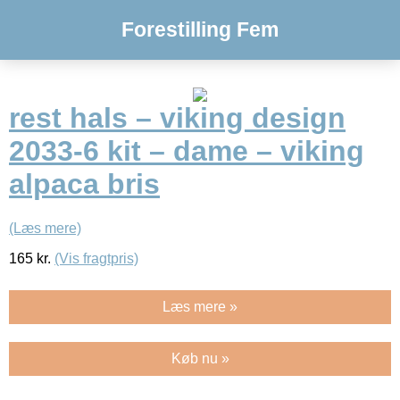
Forestilling Fem
rest hals – viking design
2033-6 kit – dame – viking
alpaca bris
(Læs mere)
165
kr.
(Vis fragtpris)
Læs mere »
Køb nu »