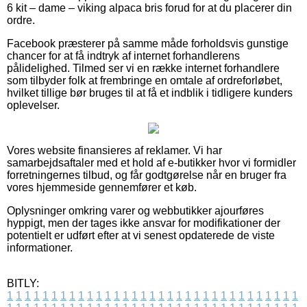
6 kit – dame – viking alpaca bris forud for at du placerer din
ordre.
Facebook præsterer på samme måde forholdsvis gunstige
chancer for at få indtryk af internet forhandlerens
pålidelighed. Tilmed ser vi en række internet forhandlere
som tilbyder folk at frembringe en omtale af ordreforløbet,
hvilket tillige bør bruges til at få et indblik i tidligere kunders
oplevelser.
Vores website finansieres af reklamer. Vi har
samarbejdsaftaler med et hold af e-butikker hvor vi formidler
forretningernes tilbud, og får godtgørelse når en bruger fra
vores hjemmeside gennemfører et køb.
Oplysninger omkring varer og webbutikker ajourføres
hyppigt, men der tages ikke ansvar for modifikationer der
potentielt er udført efter at vi senest opdaterede de viste
informationer.
BITLY:
1
1
1
1
1
1
1
1
1
1
1
1
1
1
1
1
1
1
1
1
1
1
1
1
1
1
1
1
1
1
1
1
1