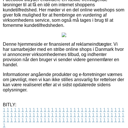
løsninger til at få en idé om internet shoppens
kundetilfredshed. Her møder vi en del online webshops som
giver folk mulighed for at frembringe en vurdering af
virksomhedens service, som også må tages i brug til at
fornemme kundetilfredsheden.
Denne hjemmeside er finansieret af reklameindtægter. Vi
har samarbejder med en stribe online shops i Danmark hvor
vi annoncerer virksomhedernes tilbud, og indhenter
provision når den bruger vi sender videre gennemfører en
handel.
Informationer angående produkter og e-forretninger værnes
om jævnligt, men vi kan ikke stilles ansvarlig for rettelser der
kan være realiseret efter at vi sidst opdaterede sidens
oplysninger.
BITLY:
1
1
1
1
1
1
1
1
1
1
1
1
1
1
1
1
1
1
1
1
1
1
1
1
1
1
1
1
1
1
1
1
1
1
1
1
1
1
1
1
1
1
1
1
1
1
1
1
1
1
1
1
1
1
1
1
1
1
1
1
1
1
1
1
1
1
1
1
1
1
1
1
1
1
1
1
1
1
1
1
1
1
1
1
1
1
1
1
1
1
1
1
1
1
1
1
1
1
1
1