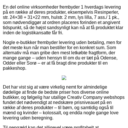
En del online virksomheder frembyder 1 hverdags levering
på en række af deres produkter, eksempelvis Resinperler,
str. 24×38 + 31×22 mm, hulstr. 2 mm, lys lilla, 7 ass./ 1 pk.,
som nødvendiggør at ordren placeres forinden et angivent
tidspunkt, så de højst sandsynligt kan nå at få produktet klar
inden de logistikansatte får fri.
Nogle e-butikker frembyder levering uden betaling, men for
det meste kun når man bestiller for en konkret sum. Som
alternativ må man gribe den mest letkøbte fragtform, der
mange gange – uden hensyn til om du er tæt på Odense,
Odder eller Sorø – er at få bragt dine produkter til en
pakkeshop.
Det har vist sig at være virkelig nemt for almindelige
dødelige at finde de bedste priser hos diverse online
butikker, og følgelig har utallige Creativ Company webshops
fundet det nødvendigt at nedskære prisniveauet på en
række af deres produkter – til børn, og samtidig også til
mænd og kvinder – kolossalt, og endda nogle gange love
levering uden beregning.
Til gengæld kan det alligevel være profitabelt at