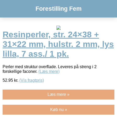
Forestilling Fem
Resinperler, str. 24×38 +
31×22 mm, hulstr. 2 mm, lys
lilla, 7 ass./ 1 pk.
Perler med struktur overflade. Leveres på streng i 2
forskellige faconer.
(Læs mere)
52.95
kr.
(Vis fragtpris)
Læs mere »
Køb nu »