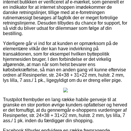
internet butikken er verificeret af e-mærket, som generelt er
en indikator for at internet shoppen imødekommer de
danske retningslinjer, tillige med at e-forretningen
rutinemæssigt besøges af fagfolk der er meget fortrolige
retningslinjerne. Desuden tilbydes du chance for support, for
så vidt du bliver udsat for dilemmaer som følge af din
bestilling.
Yderligere går vi ind for at kunden er opmærksom på de
elementære vilkår der kan have indvirkning på
transaktionen, som for eksempel hvilken byttepolitik
hjemmesiden bruger. I den forbindelse er det virkelig
afgørende, at man når som helst bevarer ens
købsbekræftelse, så man en anden gang vil kunne eftervise
ordren af Resinperler, str. 24×38 + 31×22 mm, hulstr. 2 mm,
lys lilla, 7 ass./ 1 pk., ligegyldigt om du er dreng eller pige.
Trustpilot frembyder en lang række habile genveje til at
granske en stor portion øvrige kunders opfattelser og herved
er det fornuftigt, at du gennemgår e-shoppens vurderinger af
Resinperler, str. 24×38 + 31×22 mm, hulstr. 2 mm, lys lilla, 7
ass./ 1 pk. inden du færdiggør din shopping.
Facebook tilbyder endvidere en række fremragende