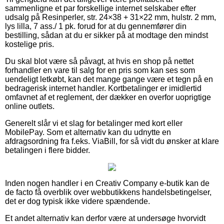
sammenligne et par forskellige internet selskaber efter
udsalg på Resinperler, str. 24×38 + 31×22 mm, hulstr. 2 mm,
lys lilla, 7 ass./ 1 pk. forud for at du gennemfører din
bestilling, sådan at du er sikker på at modtage den mindst
kostelige pris.
Du skal blot være så påvagt, at hvis en shop på nettet
forhandler en vare til salg for en pris som kan ses som
uendeligt letkøbt, kan det mange gange være et tegn på en
bedragerisk internet handler. Kortbetalinger er imidlertid
omfavnet af et reglement, der dækker en overfor uoprigtige
online outlets.
Generelt slår vi et slag for betalinger med kort eller
MobilePay. Som et alternativ kan du udnytte en
afdragsordning fra f.eks. ViaBill, for så vidt du ønsker at klare
betalingen i flere bidder.
Inden nogen handler i en Creativ Company e-butik kan de
de facto få overblik over webbutikkens handelsbetingelser,
det er dog typisk ikke videre spændende.
Et andet alternativ kan derfor være at undersøge hvorvidt