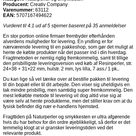
Producent:
Creativ Company
Varenummer:
63112
EAN:
5707167494622
Vurderet til
4.1
ud af 5 stjerner baseret på
35
anmeldelser
En stor portion online firmaer frembyder efterhånden
alverdens muligheder for levering. En yndling er for
nærværende levering til en pakkeshop, som gør det muligt at
hente de købte produkter når det passer ind i din hverdag.
Fragtmetoden er nemlig rigtig fremkommelig, samt tit tillige
den prisbilligste leveringsversion ved køb af Resinperler, str.
24×38 + 31×22 mm, hulstr. 2 mm, lys lilla, 7 ass./ 1 pk..
Du kan lige så vel tænke over at bestille pakken til levering
til din bopæl eller til dit arbejde. Den viser sig uheldigvis en
tak mindre prisbillig, men samtidig super fremkommelig. Den
mest letkøbte metode til levering vil dog altid vise sig at
være selv at hente produkterne, men det stiller krav om at du
fysisk befinder dig nær e-handlens hjemsted.
Fragttiden på Naturperler og smykkesten er ultra afgørende
hvis du har behov for din ordre øjeblikkeligt, så derfor er det
temmelig klogt at vi gransker leveringstiden ved det
relevante produkt.