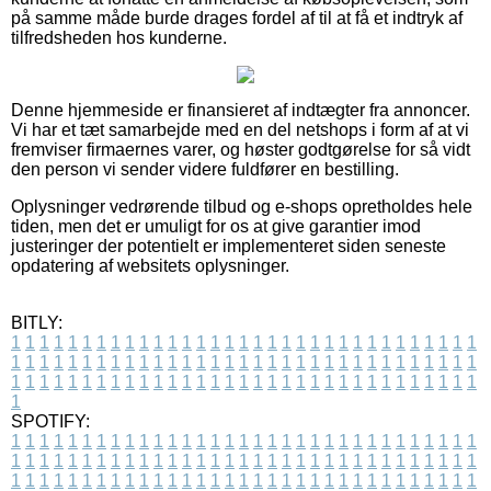
på samme måde burde drages fordel af til at få et indtryk af
tilfredsheden hos kunderne.
Denne hjemmeside er finansieret af indtægter fra annoncer.
Vi har et tæt samarbejde med en del netshops i form af at vi
fremviser firmaernes varer, og høster godtgørelse for så vidt
den person vi sender videre fuldfører en bestilling.
Oplysninger vedrørende tilbud og e-shops opretholdes hele
tiden, men det er umuligt for os at give garantier imod
justeringer der potentielt er implementeret siden seneste
opdatering af websitets oplysninger.
BITLY:
1
1
1
1
1
1
1
1
1
1
1
1
1
1
1
1
1
1
1
1
1
1
1
1
1
1
1
1
1
1
1
1
1
1
1
1
1
1
1
1
1
1
1
1
1
1
1
1
1
1
1
1
1
1
1
1
1
1
1
1
1
1
1
1
1
1
1
1
1
1
1
1
1
1
1
1
1
1
1
1
1
1
1
1
1
1
1
1
1
1
1
1
1
1
1
1
1
1
1
1
SPOTIFY:
1
1
1
1
1
1
1
1
1
1
1
1
1
1
1
1
1
1
1
1
1
1
1
1
1
1
1
1
1
1
1
1
1
1
1
1
1
1
1
1
1
1
1
1
1
1
1
1
1
1
1
1
1
1
1
1
1
1
1
1
1
1
1
1
1
1
1
1
1
1
1
1
1
1
1
1
1
1
1
1
1
1
1
1
1
1
1
1
1
1
1
1
1
1
1
1
1
1
1