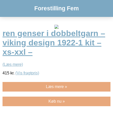
Forestilling Fem
ren genser i dobbeltgarn –
viking design 1922-1 kit –
xs-xxl –
(Læs mere)
415
kr.
(Vis fragtpris)
Læs mere »
Køb nu »