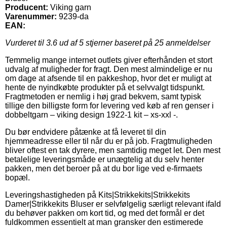
Producent:
Viking garn
Varenummer:
9239-da
EAN:
Vurderet til
3.6
ud af 5 stjerner baseret på
25
anmeldelser
Temmelig mange internet outlets giver efterhånden et stort
udvalg af muligheder for fragt. Den mest almindelige er nu
om dage at afsende til en pakkeshop, hvor det er muligt at
hente de nyindkøbte produkter på et selvvalgt tidspunkt.
Fragtmetoden er nemlig i høj grad bekvem, samt typisk
tillige den billigste form for levering ved køb af ren genser i
dobbeltgarn – viking design 1922-1 kit – xs-xxl -.
Du bør endvidere påtænke at få leveret til din
hjemmeadresse eller til når du er på job. Fragtmuligheden
bliver oftest en tak dyrere, men samtidig meget let. Den mest
betalelige leveringsmåde er unægtelig at du selv henter
pakken, men det beroer på at du bor lige ved e-firmaets
bopæl.
Leveringshastigheden på Kits|Strikkekits|Strikkekits
Damer|Strikkekits Bluser er selvfølgelig særligt relevant ifald
du behøver pakken om kort tid, og med det formål er det
fuldkommen essentielt at man gransker den estimerede