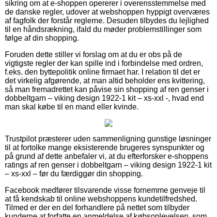
sikring om at e-shoppen opererer i overensstemmelse med
de danske regler, udover at webshoppen hyppigt overværes
af fagfolk der forstår reglerne. Desuden tilbydes du lejlighed
til en håndsrækning, ifald du møder problemstillinger som
følge af din shopping.
Foruden dette stiller vi forslag om at du er obs på de
vigtigste regler der kan spille ind i forbindelse med ordren,
f.eks. den byttepolitik online firmaet har. I relation til det er
det virkelig afgørende, at man altid beholder ens kvittering,
så man fremadrettet kan påvise sin shopping af ren genser i
dobbeltgarn – viking design 1922-1 kit – xs-xxl -, hvad end
man skal købe til en mand eller kvinde.
Trustpilot præsterer uden sammenligning gunstige løsninger
til at fortolke mange eksisterende brugeres synspunkter og
på grund af dette anbefaler vi, at du efterforsker e-shoppens
ratings af ren genser i dobbeltgarn – viking design 1922-1 kit
– xs-xxl – før du færdiggør din shopping.
Facebook medfører tilsvarende visse fornemme genveje til
at få kendskab til online webshoppens kundetilfredshed.
Tilmed er der en del forhandlere på nettet som tilbyder
kunderne at forfatte en anmeldelse af købsoplevelsen, som