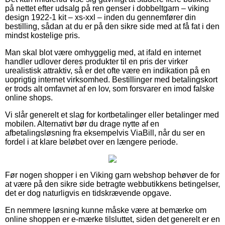
på nettet efter udsalg på ren genser i dobbeltgarn – viking
design 1922-1 kit – xs-xxl – inden du gennemfører din
bestilling, sådan at du er på den sikre side med at få fat i den
mindst kostelige pris.
Man skal blot være omhyggelig med, at ifald en internet
handler udlover deres produkter til en pris der virker
urealistisk attraktiv, så er det ofte være en indikation på en
uoprigtig internet virksomhed. Bestillinger med betalingskort
er trods alt omfavnet af en lov, som forsvarer en imod falske
online shops.
Vi slår generelt et slag for kortbetalinger eller betalinger med
mobilen. Alternativt bør du drage nytte af en
afbetalingsløsning fra eksempelvis ViaBill, når du ser en
fordel i at klare beløbet over en længere periode.
Før nogen shopper i en Viking garn webshop behøver de for
at være på den sikre side betragte webbutikkens betingelser,
det er dog naturligvis en tidskrævende opgave.
En nemmere løsning kunne måske være at bemærke om
online shoppen er e-mærke tilsluttet, siden det generelt er en