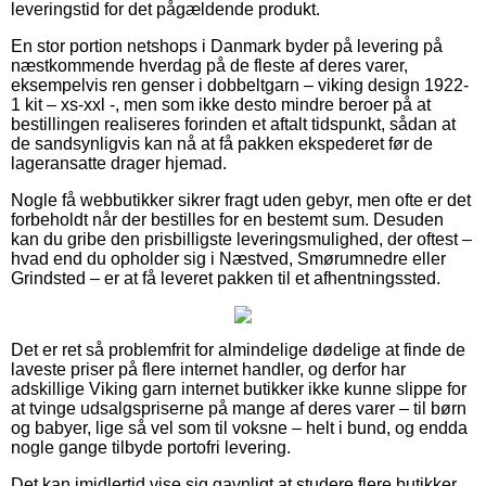
leveringstid for det pågældende produkt.
En stor portion netshops i Danmark byder på levering på
næstkommende hverdag på de fleste af deres varer,
eksempelvis ren genser i dobbeltgarn – viking design 1922-
1 kit – xs-xxl -, men som ikke desto mindre beroer på at
bestillingen realiseres forinden et aftalt tidspunkt, sådan at
de sandsynligvis kan nå at få pakken ekspederet før de
lageransatte drager hjemad.
Nogle få webbutikker sikrer fragt uden gebyr, men ofte er det
forbeholdt når der bestilles for en bestemt sum. Desuden
kan du gribe den prisbilligste leveringsmulighed, der oftest –
hvad end du opholder sig i Næstved, Smørumnedre eller
Grindsted – er at få leveret pakken til et afhentningssted.
Det er ret så problemfrit for almindelige dødelige at finde de
laveste priser på flere internet handler, og derfor har
adskillige Viking garn internet butikker ikke kunne slippe for
at tvinge udsalgspriserne på mange af deres varer – til børn
og babyer, lige så vel som til voksne – helt i bund, og endda
nogle gange tilbyde portofri levering.
Det kan imidlertid vise sig gavnligt at studere flere butikker