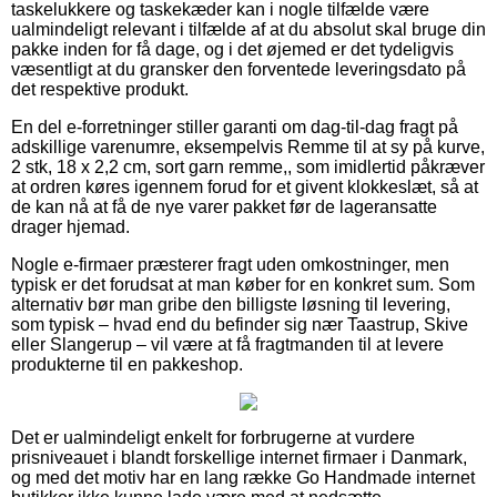
taskelukkere og taskekæder kan i nogle tilfælde være
ualmindeligt relevant i tilfælde af at du absolut skal bruge din
pakke inden for få dage, og i det øjemed er det tydeligvis
væsentligt at du gransker den forventede leveringsdato på
det respektive produkt.
En del e-forretninger stiller garanti om dag-til-dag fragt på
adskillige varenumre, eksempelvis Remme til at sy på kurve,
2 stk, 18 x 2,2 cm, sort garn remme,, som imidlertid påkræver
at ordren køres igennem forud for et givent klokkeslæt, så at
de kan nå at få de nye varer pakket før de lageransatte
drager hjemad.
Nogle e-firmaer præsterer fragt uden omkostninger, men
typisk er det forudsat at man køber for en konkret sum. Som
alternativ bør man gribe den billigste løsning til levering,
som typisk – hvad end du befinder sig nær Taastrup, Skive
eller Slangerup – vil være at få fragtmanden til at levere
produkterne til en pakkeshop.
Det er ualmindeligt enkelt for forbrugerne at vurdere
prisniveauet i blandt forskellige internet firmaer i Danmark,
og med det motiv har en lang række Go Handmade internet