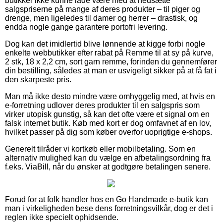
butikker ikke kunne lade være med at nedsætte
salgspriserne på mange af deres produkter – til piger og
drenge, men ligeledes til damer og herrer – drastisk, og
endda nogle gange garantere portofri levering.
Dog kan det imidlertid blive lønnende at kigge forbi nogle
enkelte webbutikker efter rabat på Remme til at sy på kurve,
2 stk, 18 x 2,2 cm, sort garn remme, forinden du gennemfører
din bestilling, således at man er usvigeligt sikker på at få fat i
den skarpeste pris.
Man må ikke desto mindre være omhyggelig med, at hvis en
e-forretning udlover deres produkter til en salgspris som
virker utopisk gunstig, så kan det ofte være et signal om en
falsk internet butik. Køb med kort er dog omfavnet af en lov,
hvilket passer på dig som køber overfor uoprigtige e-shops.
Generelt tilråder vi kortkøb eller mobilbetaling. Som en
alternativ mulighed kan du vælge en afbetalingsordning fra
f.eks. ViaBill, når du ønsker at godtgøre betalingen senere.
Forud for at folk handler hos en Go Handmade e-butik kan
man i virkeligheden bese dens forretningsvilkår, dog er det i
reglen ikke specielt ophidsende.