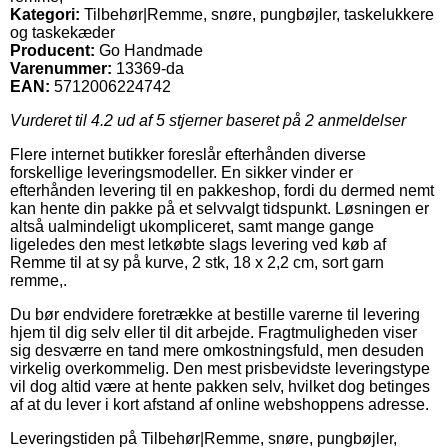
Kategori:
Tilbehør|Remme, snøre, pungbøjler, taskelukkere
og taskekæder
Producent:
Go Handmade
Varenummer:
13369-da
EAN:
5712006224742
Vurderet til
4.2
ud af 5 stjerner baseret på
2
anmeldelser
Flere internet butikker foreslår efterhånden diverse
forskellige leveringsmodeller. En sikker vinder er
efterhånden levering til en pakkeshop, fordi du dermed nemt
kan hente din pakke på et selvvalgt tidspunkt. Løsningen er
altså ualmindeligt ukompliceret, samt mange gange
ligeledes den mest letkøbte slags levering ved køb af
Remme til at sy på kurve, 2 stk, 18 x 2,2 cm, sort garn
remme,.
Du bør endvidere foretrække at bestille varerne til levering
hjem til dig selv eller til dit arbejde. Fragtmuligheden viser
sig desværre en tand mere omkostningsfuld, men desuden
virkelig overkommelig. Den mest prisbevidste leveringstype
vil dog altid være at hente pakken selv, hvilket dog betinges
af at du lever i kort afstand af online webshoppens adresse.
Leveringstiden på Tilbehør|Remme, snøre, pungbøjler,