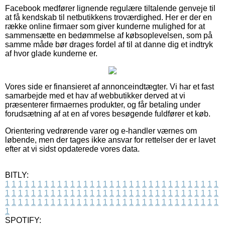
Facebook medfører lignende regulære tiltalende genveje til
at få kendskab til netbutikkens troværdighed. Her er der en
række online firmaer som giver kunderne mulighed for at
sammensætte en bedømmelse af købsoplevelsen, som på
samme måde bør drages fordel af til at danne dig et indtryk
af hvor glade kunderne er.
Vores side er finansieret af annonceindtægter. Vi har et fast
samarbejde med et hav af webbutikker derved at vi
præsenterer firmaernes produkter, og får betaling under
forudsætning af at en af vores besøgende fuldfører et køb.
Orientering vedrørende varer og e-handler værnes om
løbende, men der tages ikke ansvar for rettelser der er lavet
efter at vi sidst opdaterede vores data.
BITLY:
1
1
1
1
1
1
1
1
1
1
1
1
1
1
1
1
1
1
1
1
1
1
1
1
1
1
1
1
1
1
1
1
1
1
1
1
1
1
1
1
1
1
1
1
1
1
1
1
1
1
1
1
1
1
1
1
1
1
1
1
1
1
1
1
1
1
1
1
1
1
1
1
1
1
1
1
1
1
1
1
1
1
1
1
1
1
1
1
1
1
1
1
1
1
1
1
1
1
1
1
SPOTIFY: