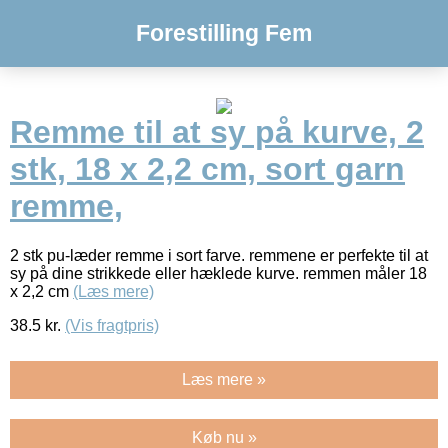
Forestilling Fem
Remme til at sy på kurve, 2
stk, 18 x 2,2 cm, sort garn
remme,
2 stk pu-læder remme i sort farve. remmene er perfekte til at
sy på dine strikkede eller hæklede kurve. remmen måler 18
x 2,2 cm
(Læs mere)
38.5
kr.
(Vis fragtpris)
Læs mere »
Køb nu »