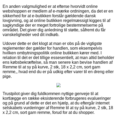
En anden valgmulighed er at efterse hvorvidt online
webshoppen er medlem af e-mærke ordningen, da det er en
sikkerhed for at e-butikken forstår gældende dansk
lovgivning, og at online butikken regelmæssigt kigges til af
sagkyndige der er meget fortrolige bestemmelserne på
området. Det giver dig anledning til støtte, såfremt du får
vanskeligheder ved dit indkøb.
Udover dette er det klogt at man er obs på de vigtigste
reglementer der gælder for handlen, som eksempelvis
hvilken ombytningspolitik online butikken kører med. I
relation til det er det tillige essesentielt, at man altid beholder
ens købsbekræftelse, så man senere kan bevise handlen af
Remme til at sy på kurve, 2 stk, 18 x 2,2 cm, sort garn
remme,, hvad end du er på udkig efter varer til en dreng eller
pige.
Trustpilot giver dig fuldkommen nyttige genveje til at
kortlægge en række eksisterende forbrugeres evalueringer
og på grund af dette er det en hjælp, at du eftergår internet
selskabets vurderinger af Remme til at sy på kurve, 2 stk, 18
x 2,2 cm, sort garn remme, forud for at du shopper.