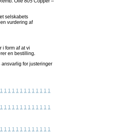
af Remb. Olie 805 Copper –
et selskabets
en vurdering af
 form af at vi
er en bestilling.
ansvarlig for justeringer
1
1
1
1
1
1
1
1
1
1
1
1
1
1
1
1
1
1
1
1
1
1
1
1
1
1
1
1
1
1
1
1
1
1
1
1
1
1
1