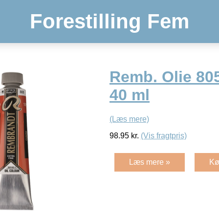
Forestilling Fem
Remb. Olie 80
40 ml
(Læs mere)
98.95
kr.
(Vis fragtpris)
Læs mere »
Kø