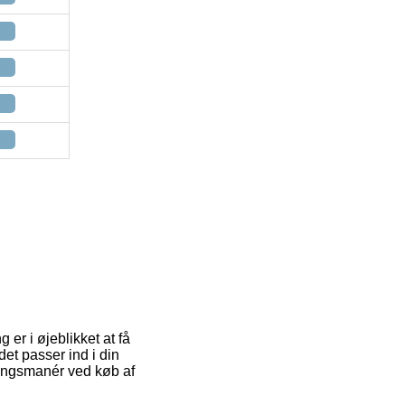
 er i øjeblikket at få
et passer ind i din
eringsmanér ved køb af