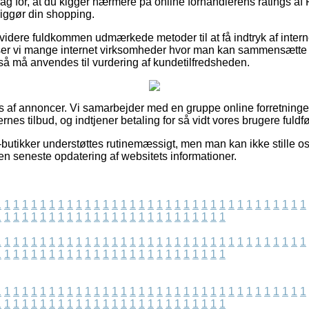
 slag for, at du kigger nærmere på online forhandlerens ratings 
diggør din shopping.
dere fuldkommen udmærkede metoder til at få indtryk af intern
er vi mange internet virksomheder hvor man kan sammensætte 
å må anvendes til vurdering af kundetilfredsheden.
 af annoncer. Vi samarbejder med en gruppe online forretninger i
es tilbud, og indtjener betaling for så vidt vores brugere fuldfør
butikker understøttes rutinemæssigt, men man kan ikke stille os 
iden seneste opdatering af websitets informationer.
1
1
1
1
1
1
1
1
1
1
1
1
1
1
1
1
1
1
1
1
1
1
1
1
1
1
1
1
1
1
1
1
1
1
1
1
1
1
1
1
1
1
1
1
1
1
1
1
1
1
1
1
1
1
1
1
1
1
1
1
1
1
1
1
1
1
1
1
1
1
1
1
1
1
1
1
1
1
1
1
1
1
1
1
1
1
1
1
1
1
1
1
1
1
1
1
1
1
1
1
1
1
1
1
1
1
1
1
1
1
1
1
1
1
1
1
1
1
1
1
1
1
1
1
1
1
1
1
1
1
1
1
1
1
1
1
1
1
1
1
1
1
1
1
1
1
1
1
1
1
1
1
1
1
1
1
1
1
1
1
1
1
1
1
1
1
1
1
1
1
1
1
1
1
1
1
1
1
1
1
1
1
1