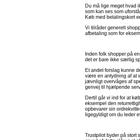
Du må lige meget hvad ikk
som kan ses som uforståel
Køb med betalingskort er 
Vi tilråder generelt sho
afbetaling som for eksemp
Inden folk shopper på en
det er bare ikke særlig
Et andet forslag kunne d
være en antydning af at 
jævnligt overvåges af sp
genvej til hjælpende serv
Dertil går vi ind for at k
eksempel den returrettigh
opbevarer sin ordrekvitt
ligegyldigt om du leder ef
Trustpilot byder på stort 