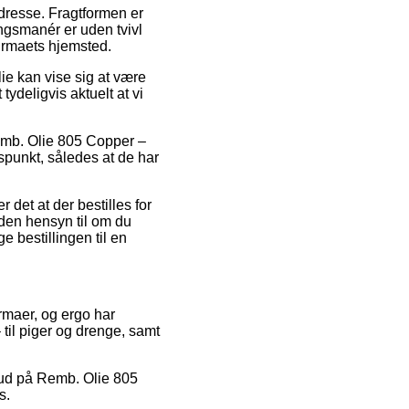
 adresse. Fragtformen er
ngsmanér er uden tvivl
firmaets hjemsted.
ie kan vise sig at være
tydeligvis aktuelt at vi
 Remb. Olie 805 Copper –
dspunkt, således at de har
 det at der bestilles for
uden hensyn til om du
e bestillingen til en
rmaer, og ergo har
 til piger og drenge, samt
ilbud på Remb. Olie 805
s.