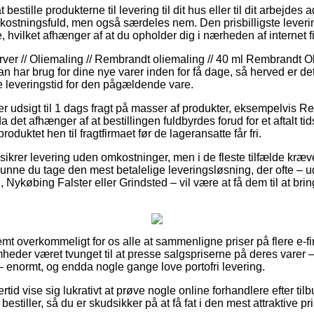
estille produkterne til levering til dit hus eller til dit arbejdes
ostningsfuld, men også særdeles nem. Den prisbilligste leveri
, hvilket afhænger af at du opholder dig i nærheden af internet 
rver // Oliemaling // Rembrandt oliemaling // 40 ml Rembrandt Ol
n har brug for dine nye varer inden for få dage, så herved er det 
e leveringstid for den pågældende vare.
iller udsigt til 1 dags fragt på masser af produkter, eksempelvis
 det afhænger af at bestillingen fuldbyrdes forud for et aftalt ti
roduktet hen til fragtfirmaet før de lageransatte får fri.
ikrer levering uden omkostninger, men i de fleste tilfælde kræver
 kunne du tage den mest betalelige leveringsløsning, der ofte – 
Nykøbing Falster eller Grindsted – vil være at få dem til at bring
mt overkommeligt for os alle at sammenligne priser på flere e-fi
somheder været tvunget til at presse salgspriserne på deres varer –
– enormt, og endda nogle gange love portofri levering.
ertid vise sig lukrativt at prøve nogle online forhandlere efter t
stiller, så du er skudsikker på at få fat i den mest attraktive pri