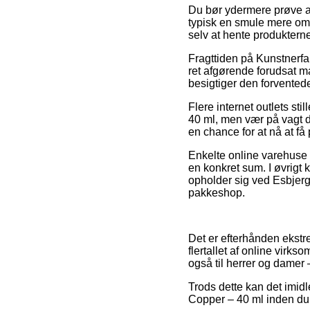
Du bør ydermere prøve at b
typisk en smule mere omk
selv at hente produkterne
Fragttiden på Kunstnerfa
ret afgørende forudsat ma
besigtiger den forvented
Flere internet outlets st
40 ml, men vær på vagt da
en chance for at nå at få p
Enkelte online varehuse s
en konkret sum. I øvrigt
opholder sig ved Esbjerg, 
pakkeshop.
Det er efterhånden ekstre
flertallet af online virk
også til herrer og damer 
Trods dette kan det imidl
Copper – 40 ml inden du be