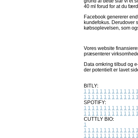
grund af dette slår vi et
40 ml forud for at du fær
Facebook genererer endvi
kundefokus. Derudover s
købsoplevelsen, som ogs
Vores website finansieres
præsenterer virksomhedern
Data omkring tilbud og e-
der potentielt er lavet s
BITLY:
1
1
1
1
1
1
1
1
1
1
1
1
1
1
1
1
1
1
1
1
1
1
1
1
1
1
SPOTIFY:
1
1
1
1
1
1
1
1
1
1
1
1
1
1
1
1
1
1
1
1
1
1
1
1
1
1
CUTTLY BIO:
1
1
1
1
1
1
1
1
1
1
1
1
1
1
1
1
1
1
1
1
1
1
1
1
1
1
1