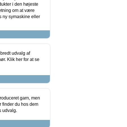
dukter i den højeste
sætning om at være
s ny symaskine eller
 bredt udvalg af
r. Klik her for at se
produceret garn, men
or finder du hos dem
es udvalg.