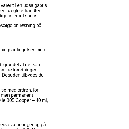
varer til en udsalgspris
r en uægte e-handler.
tige internet shops.
u vælge en løsning på
tningsbetingelser, men
, grundet at det kan
nline forretningen
. Desuden tilbydes du
delse med ordren, for
 at man permanent
Olie 805 Copper – 40 ml,
unders evalueringer og på