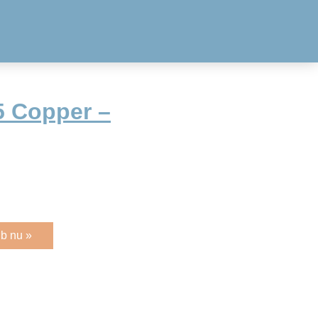
5 Copper –
b nu »