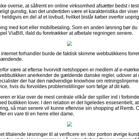
e overse, at såfremt en online virksomhed afsætter bedst i test 
igt gunstig, kan det undertiden være et karakteristika der vise
heldigvis en del af et lovbud, hvilket bistår køber overfor uoprig
pping med kort eller mobilbetaling. Som en anden løsning bør d
el ViaBill, ifald du foretrækker at afbetale regningen senere.
 internet forhandler burde de faktisk skimme webbutikkens forre
 spændende.
erfor være at efterse hvorvidt netshoppen er medlem af e-mærket
webbutikken anerkender de gældende danske regler, udover at o
ecialister der har den nødvendige knowhow om retningslinjerne
ice, hvis du forvoldes problemstillinger som følge af dit køb.
øberen er klar over de mest centrale vilkår der spiller ind i forbin
ed butikken lover. I den relation er det ligeledes essesentielt,
ering, så man senere vil kunne eftervise sin shopping af Remb. 
ter en vare til en herre eller dame.
set tiltalende løsninger til at verificere en stor portion øvrige k