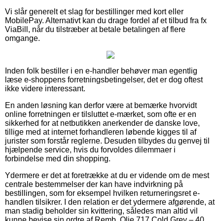
Vi slår generelt et slag for bestillinger med kort eller
MobilePay. Alternativt kan du drage fordel af et tilbud fra fx
ViaBill, når du tilstræber at betale betalingen af flere
omgange.
Inden folk bestiller i en e-handler behøver man egentlig
læse e-shoppens forretningsbetingelser, det er dog oftest
ikke videre interessant.
En anden løsning kan derfor være at bemærke hvorvidt
online forretningen er tilsluttet e-mærket, som ofte er en
sikkerhed for at netbutikken anerkender de danske love,
tillige med at internet forhandleren løbende kigges til af
jurister som forstår reglerne. Desuden tilbydes du genvej til
hjælpende service, hvis du forvoldes dilemmaer i
forbindelse med din shopping.
Ydermere er det at foretrække at du er vidende om de mest
centrale bestemmelser der kan have indvirkning på
bestillingen, som for eksempel hvilken returneringsret e-
handlen tilsikrer. I den relation er det ydermere afgørende, at
man stadig beholder sin kvittering, således man altid vil
kunne bevise sin ordre af Remb. Olie 717 Cold Grey – 40