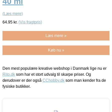
40 ml
(Læs mere)
64.95
kr.
(Vis fragtpris)
Læs mere »
Køb nu »
Den mest populære kreative webshop i Danmark lige nu er
Rito.dk
som har et stort udvalg til skarpe priser. Og
derudover er der også
CChobby.dk
som man kender fra de
fysiske butikker.