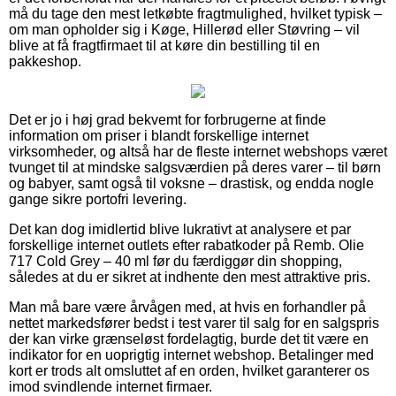
må du tage den mest letkøbte fragtmulighed, hvilket typisk –
om man opholder sig i Køge, Hillerød eller Støvring – vil
blive at få fragtfirmaet til at køre din bestilling til en
pakkeshop.
Det er jo i høj grad bekvemt for forbrugerne at finde
information om priser i blandt forskellige internet
virksomheder, og altså har de fleste internet webshops været
tvunget til at mindske salgsværdien på deres varer – til børn
og babyer, samt også til voksne – drastisk, og endda nogle
gange sikre portofri levering.
Det kan dog imidlertid blive lukrativt at analysere et par
forskellige internet outlets efter rabatkoder på Remb. Olie
717 Cold Grey – 40 ml før du færdiggør din shopping,
således at du er sikret at indhente den mest attraktive pris.
Man må bare være årvågen med, at hvis en forhandler på
nettet markedsfører bedst i test varer til salg for en salgspris
der kan virke grænseløst fordelagtig, burde det tit være en
indikator for en uoprigtig internet webshop. Betalinger med
kort er trods alt omsluttet af en orden, hvilket garanterer os
imod svindlende internet firmaer.