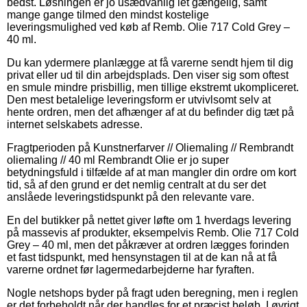
bedst. Løsningen er jo usædvanlig let gængelig, samt
mange gange tilmed den mindst kostelige
leveringsmulighed ved køb af Remb. Olie 717 Cold Grey –
40 ml.
Du kan ydermere planlægge at få varerne sendt hjem til dig
privat eller ud til din arbejdsplads. Den viser sig som oftest
en smule mindre prisbillig, men tillige ekstremt ukompliceret.
Den mest betalelige leveringsform er utvivlsomt selv at
hente ordren, men det afhænger af at du befinder dig tæt på
internet selskabets adresse.
Fragtperioden på Kunstnerfarver // Oliemaling // Rembrandt
oliemaling // 40 ml Rembrandt Olie er jo super
betydningsfuld i tilfælde af at man mangler din ordre om kort
tid, så af den grund er det nemlig centralt at du ser det
anslåede leveringstidspunkt på den relevante vare.
En del butikker på nettet giver løfte om 1 hverdags levering
på massevis af produkter, eksempelvis Remb. Olie 717 Cold
Grey – 40 ml, men det påkræver at ordren lægges forinden
et fast tidspunkt, med hensynstagen til at de kan nå at få
varerne ordnet før lagermedarbejderne har fyraften.
Nogle netshops byder på fragt uden beregning, men i reglen
er det forbeholdt når der handles for et præcist beløb. I øvrigt