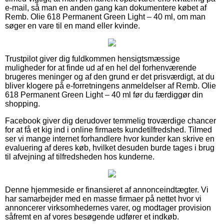
e-mail, så man en anden gang kan dokumentere købet af
Remb. Olie 618 Permanent Green Light – 40 ml, om man
søger en vare til en mand eller kvinde.
Trustpilot giver dig fuldkommen hensigtsmæssige
muligheder for at finde ud af en hel del forhenværende
brugeres meninger og af den grund er det prisværdigt, at du
bliver klogere på e-forretningens anmeldelser af Remb. Olie
618 Permanent Green Light – 40 ml før du færdiggør din
shopping.
Facebook giver dig derudover temmelig troværdige chancer
for at få et kig ind i online firmaets kundetilfredshed. Tilmed
ser vi mange internet forhandlere hvor kunder kan skrive en
evaluering af deres køb, hvilket desuden burde tages i brug
til afvejning af tilfredsheden hos kunderne.
Denne hjemmeside er finansieret af annonceindtægter. Vi
har samarbejder med en masse firmaer på nettet hvor vi
annoncerer virksomhedernes varer, og modtager provision
såfremt en af vores besøgende udfører et indkøb.