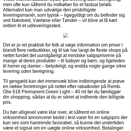
men ofte kun såfremt du indkøber for et fastsat beløb.
Alternativt kan man udvælge den prisbilligste
leveringsmanér, som typisk – ligegyldigt om du befinder sig
ved Næstved, Værløse eller Tønder – vil blive at få kørt
ordren til et udleveringssted.
Det er jo ret praktisk for folk at søge information om priser i
blandt flere netbutikker, og til tak har langt de fleste shops på
nettet fundet det uundgåeligt at mindske salgspriserne på
mange af deres produkter – til babyer og børn, og ligeledes
til herrer og damer – betydeligt, og endda nogle gange sikre
levering uden beregning.
Til gengæld kan det immervæk blive indbringende at prøve
en række forretninger på nettet efter rabatkoder på Remb.
Olie 618 Permanent Green Light – 40 ml før du færdiggør
din shopping, sådan at du er sikret at indhente den billigste
pris.
Du bør alligevel være klar over, at såfremt en online
virksomhed annoncerer bedst i test varer for en salgspris der
kan ses som hamrende favorabel, så kunne det undertiden
være et signal om en uægte online virksomhed. Betalinger