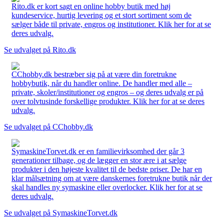
Rito.dk er kort sagt en online hobby butik med høj
kundeservice, hurtig levering og et stort sortiment som de
sælger både til private, engros og institutioner. Klik her for at se
deres udvalg.
Se udvalget på Rito.dk
CChobby.dk bestræber sig på at være din foretrukne
hobbybutik, når du handler online. De handler med alle –
private, skoler/institutioner og engros – og deres udvalg er på
over tolvtusinde forskellige produkter. Klik her for at se deres
udvalg.
Se udvalget på CChobby.dk
SymaskineTorvet.dk er en familievirksomhed der går 3
generationer tilbage, og de lægger en stor ære i at sælge
produkter i den højeste kvalitet til de bedste priser. De har en
klar målsætning om at være danskernes foretrukne butik når der
skal handles ny symaskine eller overlocker. Klik her for at se
deres udvalg.
Se udvalget på SymaskineTorvet.dk