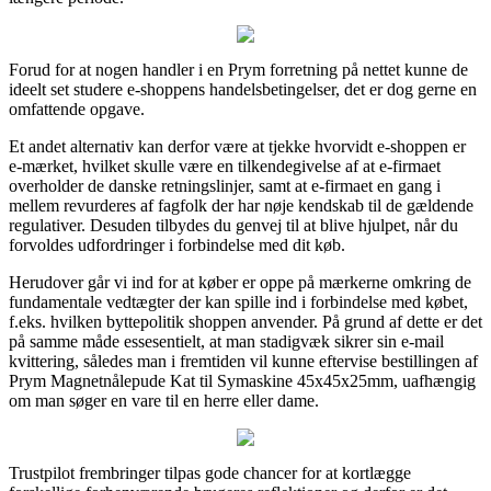
Forud for at nogen handler i en Prym forretning på nettet kunne de
ideelt set studere e-shoppens handelsbetingelser, det er dog gerne en
omfattende opgave.
Et andet alternativ kan derfor være at tjekke hvorvidt e-shoppen er
e-mærket, hvilket skulle være en tilkendegivelse af at e-firmaet
overholder de danske retningslinjer, samt at e-firmaet en gang i
mellem revurderes af fagfolk der har nøje kendskab til de gældende
regulativer. Desuden tilbydes du genvej til at blive hjulpet, når du
forvoldes udfordringer i forbindelse med dit køb.
Herudover går vi ind for at køber er oppe på mærkerne omkring de
fundamentale vedtægter der kan spille ind i forbindelse med købet,
f.eks. hvilken byttepolitik shoppen anvender. På grund af dette er det
på samme måde essesentielt, at man stadigvæk sikrer sin e-mail
kvittering, således man i fremtiden vil kunne eftervise bestillingen af
Prym Magnetnålepude Kat til Symaskine 45x45x25mm, uafhængig
om man søger en vare til en herre eller dame.
Trustpilot frembringer tilpas gode chancer for at kortlægge