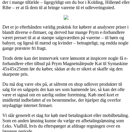
der i mange tilfælde – ligegyldigt om du bor i Kolding, Hillerød eller
Ribe – er at få dem til at bringe varerne til et udleveringssted.
Det er jo efterhånden vældig praktisk for købere at analysere priser i
blandt diverse e-firmaer, og derved har mange Prym e-forhandlere
været presset til at at stampe salgsværdien på varerne – til børn og
babyer, og ligeså til mænd og kvinder – betragteligt, og endda nogle
gange præstere fri fragt.
Trods dette kan det immervæk være lønsomt at inspicere nogle få e-
forhandlere efter tilbud på Prym Magnetnålepude Kat til Symaskine
45x45x25mm før du køber, sådan at du er sikret at skaffe sig den
skarpeste pris.
Du må dog være obs på, at såfremt en shop udlover produkter til
salg for en salgspris der kan ses som hamrende lav, så kan det ofte
være et signal om en uærlig online forretning. Køb med kort er
imidlertid indbefattet af en bestemmelse, der hjælper dig overfor
snydagtige internet firmaer.
Vi slår generelt et slag for køb med betalingskort eller mobilbetaling.
Som en anden løsning kunne du vælge en afbetalingsløsning som
f.eks. ViaBill, hvis du efterspørger at afdrage regningen over en
længere periode.