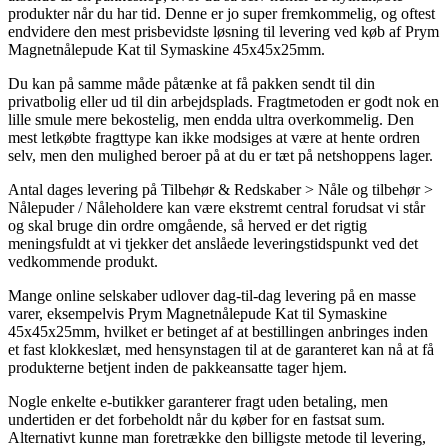
produkter når du har tid. Denne er jo super fremkommelig, og oftest
endvidere den mest prisbevidste løsning til levering ved køb af Prym
Magnetnålepude Kat til Symaskine 45x45x25mm.
Du kan på samme måde påtænke at få pakken sendt til din
privatbolig eller ud til din arbejdsplads. Fragtmetoden er godt nok en
lille smule mere bekostelig, men endda ultra overkommelig. Den
mest letkøbte fragttype kan ikke modsiges at være at hente ordren
selv, men den mulighed beroer på at du er tæt på netshoppens lager.
Antal dages levering på Tilbehør & Redskaber > Nåle og tilbehør >
Nålepuder / Nåleholdere kan være ekstremt central forudsat vi står
og skal bruge din ordre omgående, så herved er det rigtig
meningsfuldt at vi tjekker det anslåede leveringstidspunkt ved det
vedkommende produkt.
Mange online selskaber udlover dag-til-dag levering på en masse
varer, eksempelvis Prym Magnetnålepude Kat til Symaskine
45x45x25mm, hvilket er betinget af at bestillingen anbringes inden
et fast klokkeslæt, med hensynstagen til at de garanteret kan nå at få
produkterne betjent inden de pakkeansatte tager hjem.
Nogle enkelte e-butikker garanterer fragt uden betaling, men
undertiden er det forbeholdt når du køber for en fastsat sum.
Alternativt kunne man foretrække den billigste metode til levering,