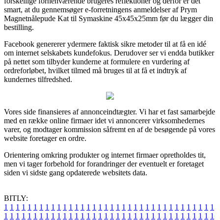
forskellige forhenværende brugeres reflektioner og derfor er det
smart, at du gennemsøger e-forretningens anmeldelser af Prym
Magnetnålepude Kat til Symaskine 45x45x25mm før du lægger din
bestilling.
Facebook genererer ydermere faktisk sikre metoder til at få en idé
om internet selskabets kundefokus. Derudover ser vi endda butikker
på nettet som tilbyder kunderne at formulere en vurdering af
ordreforløbet, hvilket tilmed må bruges til at få et indtryk af
kundernes tilfredshed.
Vores side finansieres af annonceindtægter. Vi har et fast samarbejde
med en række online firmaer idet vi annoncerer virksomhedernes
varer, og modtager kommission såfremt en af de besøgende på vores
website foretager en ordre.
Orientering omkring produkter og internet firmaer opretholdes tit,
men vi tager forbehold for forandringer der eventuelt er foretaget
siden vi sidste gang opdaterede websitets data.
BITLY:
1
1
1
1
1
1
1
1
1
1
1
1
1
1
1
1
1
1
1
1
1
1
1
1
1
1
1
1
1
1
1
1
1
1
1
1
1
1
1
1
1
1
1
1
1
1
1
1
1
1
1
1
1
1
1
1
1
1
1
1
1
1
1
1
1
1
1
1
1
1
1
1