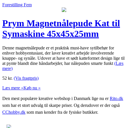
Forestilling Fem
Prym Magnetnålepude Kat til
Symaskine 45x45x25mm
Denne magnetnålepude er et praktisk must-have sytilbehør for
enhver hobbyentusiast, der laver kreativt arbejde involverende
knappe- og synåle. Udover at have et sødt katteformet design lige til
at pynte blandt dine håndarbejder, har nålepuden smarte funkt
(Læs
mere)
52
kr.
(Vis fragtpris)
Læs mere »
Køb nu »
Den mest populære kreative webshop i Danmark lige nu er
Rito.dk
som har et stort udvalg til skarpe priser. Og derudover er der også
CChobby.dk
som man kender fra de fysiske butikker.