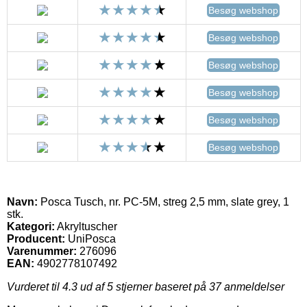
Besøg webshop
Besøg webshop
Besøg webshop
Besøg webshop
Besøg webshop
Besøg webshop
Navn:
Posca Tusch, nr. PC-5M, streg 2,5 mm, slate grey, 1
stk.
Kategori:
Akryltuscher
Producent:
UniPosca
Varenummer:
276096
EAN:
4902778107492
Vurderet til
4.3
ud af 5 stjerner baseret på
37
anmeldelser