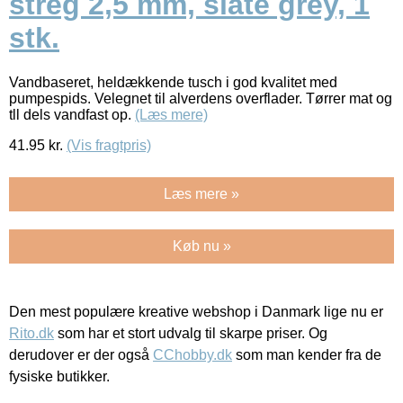
streg 2,5 mm, slate grey, 1
stk.
Vandbaseret, heldækkende tusch i god kvalitet med
pumpespids. Velegnet til alverdens overflader. Tørrer mat og
tll dels vandfast op.
(Læs mere)
41.95
kr.
(Vis fragtpris)
Læs mere »
Køb nu »
Den mest populære kreative webshop i Danmark lige nu er
Rito.dk
som har et stort udvalg til skarpe priser. Og
derudover er der også
CChobby.dk
som man kender fra de
fysiske butikker.