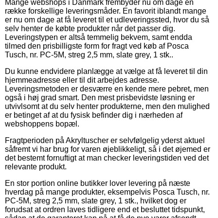
Mange webshops i Danmark frembyder nu om dage en
række forskellige leveringsmåder. En favorit iblandt mange
er nu om dage at få leveret til et udleveringssted, hvor du så
selv henter de købte produkter når det passer dig.
Leveringstypen er altså temmelig bekvem, samt endda
tilmed den prisbilligste form for fragt ved køb af Posca
Tusch, nr. PC-5M, streg 2,5 mm, slate grey, 1 stk..
Du kunne endvidere planlægge at vælge at få leveret til din
hjemmeadresse eller til dit arbejdes adresse.
Leveringsmetoden er desværre en kende mere pebret, men
også i høj grad smart. Den mest prisbevidste løsning er
utvivlsomt at du selv henter produkterne, men den mulighed
er betinget af at du fysisk befinder dig i nærheden af
webshoppens bopæl.
Fragtperioden på Akryltuscher er selvfølgelig yderst aktuel
såfremt vi har brug for varen øjeblikkeligt, så i det øjemed er
det bestemt fornuftigt at man checker leveringstiden ved det
relevante produkt.
En stor portion online butikker lover levering på næste
hverdag på mange produkter, eksempelvis Posca Tusch, nr.
PC-5M, streg 2,5 mm, slate grey, 1 stk., hvilket dog er
forudsat at ordren laves tidligere end et besluttet tidspunkt,