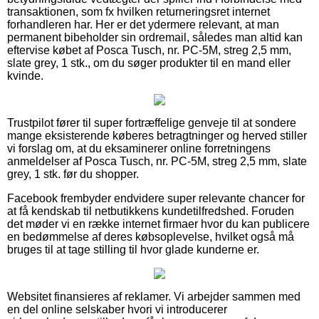
transaktionen, som fx hvilken returneringsret internet
forhandleren har. Her er det ydermere relevant, at man
permanent bibeholder sin ordremail, således man altid kan
eftervise købet af Posca Tusch, nr. PC-5M, streg 2,5 mm,
slate grey, 1 stk., om du søger produkter til en mand eller
kvinde.
Trustpilot fører til super fortræffelige genveje til at sondere
mange eksisterende køberes betragtninger og herved stiller
vi forslag om, at du eksaminerer online forretningens
anmeldelser af Posca Tusch, nr. PC-5M, streg 2,5 mm, slate
grey, 1 stk. før du shopper.
Facebook frembyder endvidere super relevante chancer for
at få kendskab til netbutikkens kundetilfredshed. Foruden
det møder vi en række internet firmaer hvor du kan publicere
en bedømmelse af deres købsoplevelse, hvilket også må
bruges til at tage stilling til hvor glade kunderne er.
Websitet finansieres af reklamer. Vi arbejder sammen med
en del online selskaber hvori vi introducerer