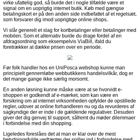
virke ufattelig god, så burde det i nogle tilfælde være et
signal om en uoprigtig internet butik. Køb med gængse
betalingskort er på den anden side indbefattet af et regelsæt,
som forsvarer dig imod uoprigtige online shops.
Vi slår generelt et slag for kortbetalinger eller betalinger med
mobilen. Som et alternativ burde du drage fordel af en
afdragsordning som eksempelvis ViaBill, ifald du
foretrækker at dække prisen over en periode.
Før folk handler hos en UniPosca webshop kunne man
principielt gennemløbe webbutikkens handelsvilkår, dog er
det mange gange ikke særlig morsomt.
En anden løsning kunne måske være at se hvorvidt e-
shoppen er godkendt af e-mærket, som kan være en
forsikring om at internet virksomheden opfylder de opstillede
regler, udover at online forhandleren nu og da revurderes af
sagkyndige der er inde i de gældende regulativer. Desuden
giver det dig genvej til support, såfremt du møder dilemmaer
i forbindelse med din shopping.
Ligeledes foreslåes det at man er klar over de mest
betydningsfulde vedtægter der spiller ind i forbindelse med