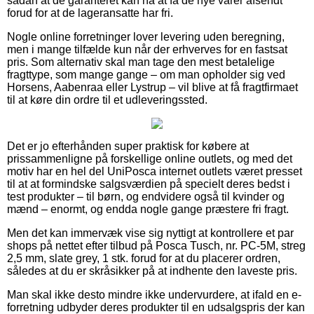
sådan at de garanteret kan nå at få de nye varer afsendt
forud for at de lageransatte har fri.
Nogle online forretninger lover levering uden beregning,
men i mange tilfælde kun når der erhverves for en fastsat
pris. Som alternativ skal man tage den mest betalelige
fragttype, som mange gange – om man opholder sig ved
Horsens, Aabenraa eller Lystrup – vil blive at få fragtfirmaet
til at køre din ordre til et udleveringssted.
Det er jo efterhånden super praktisk for købere at
prissammenligne på forskellige online outlets, og med det
motiv har en hel del UniPosca internet outlets været presset
til at at formindske salgsværdien på specielt deres bedst i
test produkter – til børn, og endvidere også til kvinder og
mænd – enormt, og endda nogle gange præstere fri fragt.
Men det kan immervæk vise sig nyttigt at kontrollere et par
shops på nettet efter tilbud på Posca Tusch, nr. PC-5M, streg
2,5 mm, slate grey, 1 stk. forud for at du placerer ordren,
således at du er skråsikker på at indhente den laveste pris.
Man skal ikke desto mindre ikke undervurdere, at ifald en e-
forretning udbyder deres produkter til en udsalgspris der kan