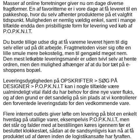
Masser af online forretninger giver nu om dage diverse
fragtformer. En af favoritterne er i vore dage at få leveret til en
pakkeshop, hvor du selv afhenter produkterne på et valgfrit
tidspunkt. Muligheden er nemlig vældig enkel, samt i mange
tilfælde endda den prisbilligste form for levering ved køb af
P.O.P.K.N.I.T.
Du burde tillige udse dig at få varerne leveret hjem til dig
selv eller ud på dit arbejde. Fragtmetoden viser sig ofte en
lille smule mere bekostelig, men til gengæld meget nem.
Den mest letkøbte leveringsmanér er uden tvivl selv at hente
ordren, men den mulighed afhænger af at du bor tæt på e-
shoppens bopæl.
Leveringsdygtigheden på OPSKRIFTER > SØG PÅ
DESIGNER > P.O.P.K.N.I.T kan i nogle tilfælde være
ualmindeligt vital ifald du har behov for dine nye varer fluks,
og af den grund er det sandelig på sin plads at vi kontrollerer
den forventede leveringsdato for den vedkommende vare.
Flere internet outlets giver løfte om levering på blot en enkelt
hverdag på utallige varer, eksempelvis P.O.P.K.N.I.T, men
det står og falder med at bestillingen køres igennem før et
besluttet klokkeslæt, sådan at de sandsynligvis kan nå at få
produktet ud af døren inden de logistikansatte har fyraften.