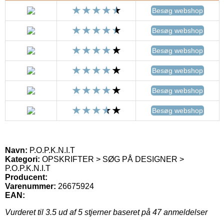
Besøg webshop
Besøg webshop
Besøg webshop
Besøg webshop
Besøg webshop
Besøg webshop
Navn:
P.O.P.K.N.I.T
Kategori:
OPSKRIFTER > SØG PÅ DESIGNER >
P.O.P.K.N.I.T
Producent:
Varenummer:
26675924
EAN:
Vurderet til
3.5
ud af 5 stjerner baseret på
47
anmeldelser