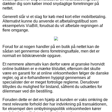
dækker dig som køber imod snydagtige forretninger på
nettet.
Generelt slår vi et slag for køb med kort eller mobilbetaling.
Alternativt kunne du anvende et afbetalingstilbud som
eksempelvis ViaBill, forudsat du vil afbetale regningen af
flere omgange.
Forud for at nogen handler på en butik på nettet kan de
sådan set gennemse dens forretningsaftale, men det er
normalt en tidskrævende opgave.
Et nemmere alternativ kan derfor være at granske hvorvidt
online butikken er e-mærke tilsluttet, eftersom det skulle
være en garanti for at online virksomheden følger de danske
regler, og at e-forhandleren hyppigt gennemses af
specialister der er meget fortrolige reglerne. Derudover
tilbydes du mulighed for bistand, såfremt du udsættes for
dilemmaer ved din bestilling.
Foruden dette er det en hjælp at kunden er vaks omkring de
mest relevante forhold der har indvirkning på transaktionen,
for eksempel den ombytningspolitik virksomheden kører