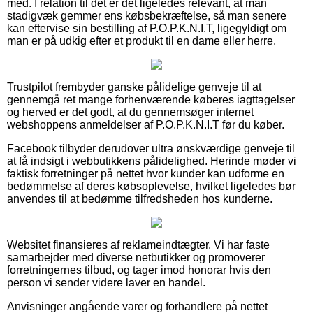
med. I relation til det er det ligeledes relevant, at man
stadigvæk gemmer ens købsbekræftelse, så man senere
kan eftervise sin bestilling af P.O.P.K.N.I.T, ligegyldigt om
man er på udkig efter et produkt til en dame eller herre.
Trustpilot frembyder ganske pålidelige genveje til at
gennemgå ret mange forhenværende køberes iagttagelser
og herved er det godt, at du gennemsøger internet
webshoppens anmeldelser af P.O.P.K.N.I.T før du køber.
Facebook tilbyder derudover ultra ønskværdige genveje til
at få indsigt i webbutikkens pålidelighed. Herinde møder vi
faktisk forretninger på nettet hvor kunder kan udforme en
bedømmelse af deres købsoplevelse, hvilket ligeledes bør
anvendes til at bedømme tilfredsheden hos kunderne.
Websitet finansieres af reklameindtægter. Vi har faste
samarbejder med diverse netbutikker og promoverer
forretningernes tilbud, og tager imod honorar hvis den
person vi sender videre laver en handel.
Anvisninger angående varer og forhandlere på nettet