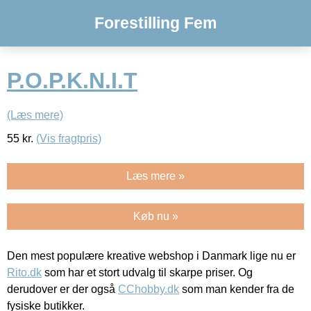
Forestilling Fem
P.O.P.K.N.I.T
(Læs mere)
55
kr.
(Vis fragtpris)
Læs mere »
Køb nu »
Den mest populære kreative webshop i Danmark lige nu er
Rito.dk
som har et stort udvalg til skarpe priser. Og
derudover er der også
CChobby.dk
som man kender fra de
fysiske butikker.