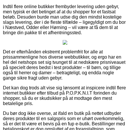
Indtil flere online butikker frembyder levering uden gebyr,
men typisk er det betinget af at du shopper for et fastsat
beløb. Desuden burde man udse dig den mindst kostelige
slags levering, der i de fleste tilfælde – ligegyldigt om du bor
i Næstved, Odder eller Hørning – vil være at få dem til at
bringe din pakke til et afhentningssted.
Det er efterhånden ekstremt problemfrit for alle at
prissammenligne hos diverse webbutikker, og ergo har en
hel del netshops set sig tvunget til at nedskære prisniveauet
på specielt deres bedst i test produkter – til børn, og tillige
også til herrer og damer – betragteligt, og endda nogle
gange sikre fragt uden gebyr.
Det kan dog trods alt vise sig lønsomt at inspicere indtil flere
internet butikker efter tilbud på P.O.P.K.N.I.T forinden du
shopper, så du er skudsikker på at modtage den mest
betalelige pris.
Du bør dog ikke overse, at ifald en butik på nettet udbyder
deres produkter til en salgspris som er uhørt overkommelig,
så er det tit være et bevis på en fup e-butik. Bestillinger med
betalingskort er dog omsluttet af en foranstaltning, som