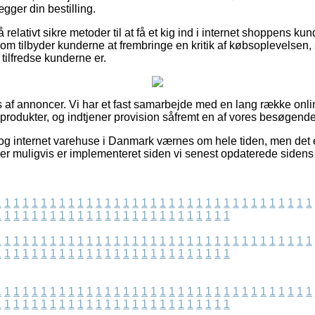
lægger din bestilling.
elativt sikre metoder til at få et kig ind i internet shoppens k
som tilbyder kunderne at frembringe en kritik af købsoplevelsen,
 tilfredse kunderne er.
s af annoncer. Vi har et fast samarbejde med en lang række onlin
produkter, og indtjener provision såfremt en af vores besøgende
og internet varehuse i Danmark værnes om hele tiden, men det er
der muligvis er implementeret siden vi senest opdaterede sidens
1
1
1
1
1
1
1
1
1
1
1
1
1
1
1
1
1
1
1
1
1
1
1
1
1
1
1
1
1
1
1
1
1
1
1
1
1
1
1
1
1
1
1
1
1
1
1
1
1
1
1
1
1
1
1
1
1
1
1
1
1
1
1
1
1
1
1
1
1
1
1
1
1
1
1
1
1
1
1
1
1
1
1
1
1
1
1
1
1
1
1
1
1
1
1
1
1
1
1
1
1
1
1
1
1
1
1
1
1
1
1
1
1
1
1
1
1
1
1
1
1
1
1
1
1
1
1
1
1
1
1
1
1
1
1
1
1
1
1
1
1
1
1
1
1
1
1
1
1
1
1
1
1
1
1
1
1
1
1
1
1
1
1
1
1
1
1
1
1
1
1
1
1
1
1
1
1
1
1
1
1
1
1