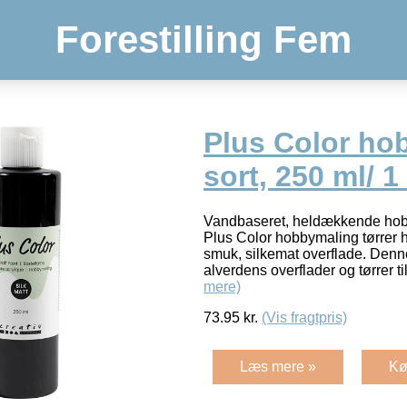
Forestilling Fem
Plus Color ho
sort, 250 ml/ 1 
Vandbaseret, heldækkende hobby
Plus Color hobbymaling tørrer hu
smuk, silkemat overflade. Denn
alverdens overflader og tørrer t
mere)
73.95
kr.
(Vis fragtpris)
Læs mere »
Kø