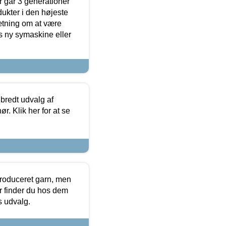
 går 3 generationer
dukter i den højeste
sætning om at være
s ny symaskine eller
 bredt udvalg af
r. Klik her for at se
produceret garn, men
or finder du hos dem
es udvalg.