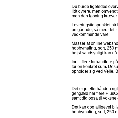
Du burde ligeledes overve
lidt dyrere, men omvendt 
men den løsning kræver a
Leveringstidspunktet på
omgående, så med det for
vedkommende vare.
Masser af online webshop
hobbymaling, sort, 250 ml/
højst sandsynligt kan nå 
Indtil flere forhandlere 
for en konkret sum. Des
opholder sig ved Vejle, Br
Det er jo efterhånden rig
gengæld har flere PlusCol
samtidig også til voksne 
Det kan dog alligevel bli
hobbymaling, sort, 250 ml