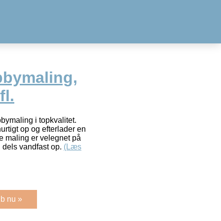
bbymaling,
fl.
maling i topkvalitet.
rtigt op og efterlader en
e maling er velegnet på
il dels vandfast op.
(Læs
b nu »