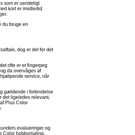
is som er uendeligt
ed kort er imidlertid
ger.
de du bruge en
ftale, dog er det for det
t ofte er et fingerpeg
u og da overvåges af
 hjælpende service, når
ig gældende i forbindelse
r det ligeledes relevant,
af Plus Color
e.
 kunders evalueringer og
us Color hobbymaling,