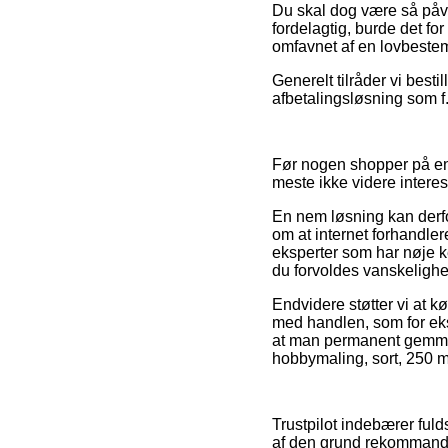
Du skal dog være så påvag
fordelagtig, burde det for
omfavnet af en lovbestem
Generelt tilråder vi best
afbetalingsløsning som f.
Før nogen shopper på en 
meste ikke videre interes
En nem løsning kan derfo
om at internet forhandler
eksperter som har nøje k
du forvoldes vanskelighe
Endvidere støtter vi at 
med handlen, som for ekse
at man permanent gemmer 
hobbymaling, sort, 250 ml/
Trustpilot indebærer ful
af den grund rekommande