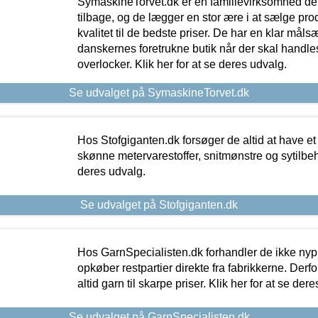
SymaskineTorvet.dk er en familievirksomhed der
tilbage, og de lægger en stor ære i at sælge pro
kvalitet til de bedste priser. De har en klar mål
danskernes foretrukne butik når der skal handle
overlocker. Klik her for at se deres udvalg.
Se udvalget på SymaskineTorvet.dk
Hos Stofgiganten.dk forsøger de altid at have et
skønne metervarestoffer, snitmønstre og sytilbehø
deres udvalg.
Se udvalget på Stofgiganten.dk
Hos GarnSpecialisten.dk forhandler de ikke ny
opkøber restpartier direkte fra fabrikkerne. Derf
altid garn til skarpe priser. Klik her for at se der
Se udvalget på GarnSpecialisten.dk