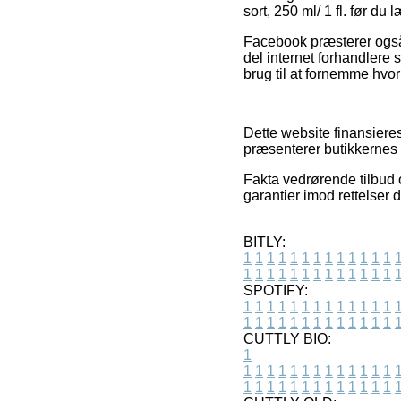
sort, 250 ml/ 1 fl. før du 
Facebook præsterer også r
del internet forhandlere 
brug til at fornemme hvor
Dette website finansiere
præsenterer butikkernes 
Fakta vedrørende tilbud 
garantier imod rettelser 
BITLY:
1
1
1
1
1
1
1
1
1
1
1
1
1
1
1
1
1
1
1
1
1
1
1
1
1
1
SPOTIFY:
1
1
1
1
1
1
1
1
1
1
1
1
1
1
1
1
1
1
1
1
1
1
1
1
1
1
CUTTLY BIO:
1
1
1
1
1
1
1
1
1
1
1
1
1
1
1
1
1
1
1
1
1
1
1
1
1
1
1