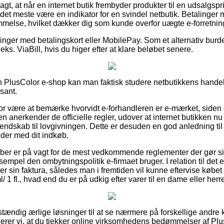
t, at når en internet butik frembyder produkter til en udsalgspr
 det meste være en indikator for en svindel netbutik. Betalinger m
melse, hvilket dækker dig som kunde overfor uægte e-forretnin
illinger med betalingskort eller MobilePay. Som et alternativ bur
eks. ViaBill, hvis du higer efter at klare beløbet senere.
PlusColor e-shop kan man faktisk studere netbutikkens handelsa
sant.
r være at bemærke hvorvidt e-forhandleren er e-mærket, siden de
en anerkender de officielle regler, udover at internet butikken n
endskab til lovgivningen. Dette er desuden en god anledning til
der med dit indkøb.
køber er på vagt for de mest vedkommende reglementer der gør s
mpel den ombytningspolitik e-firmaet bruger. I relation til det e
sin faktura, således man i fremtiden vil kunne eftervise købet 
 1 fl., hvad end du er på udkig efter varer til en dame eller herr
dstændig ærlige løsninger til at se nærmere på forskellige andre
rer vi, at du tjekker online virksomhedens bedømmelser af Pl