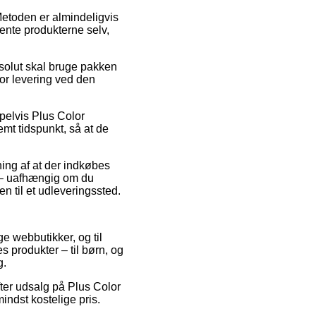
 Metoden er almindeligvis
hente produkterne selv,
solut skal bruge pakken
or levering ved den
pelvis Plus Color
emt tidspunkt, så at de
ning af at der indkøbes
 – uafhængig om du
en til et udleveringssted.
ge webbutikker, og til
s produkter – til børn, og
g.
fter udsalg på Plus Color
indst kostelige pris.