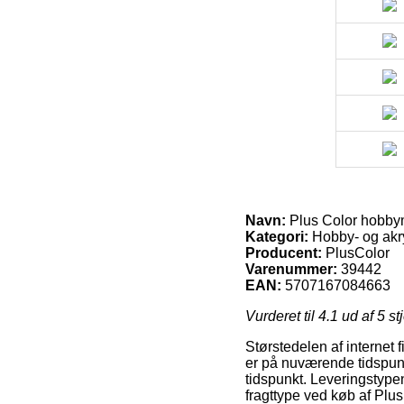
Navn:
Plus Color hobbyma
Kategori:
Hobby- og akr
Producent:
PlusColor
Varenummer:
39442
EAN:
5707167084663
Vurderet til
4.1
ud af 5 st
Størstedelen af internet f
er på nuværende tidspunkt
tidspunkt. Leveringstype
fragttype ved køb af Plus