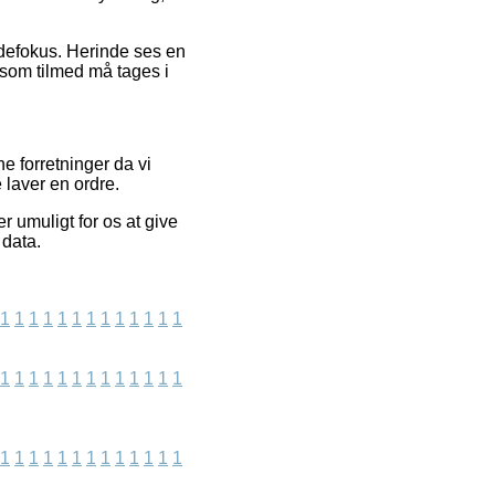
undefokus. Herinde ses en
 som tilmed må tages i
e forretninger da vi
 laver en ordre.
 umuligt for os at give
 data.
1
1
1
1
1
1
1
1
1
1
1
1
1
1
1
1
1
1
1
1
1
1
1
1
1
1
1
1
1
1
1
1
1
1
1
1
1
1
1