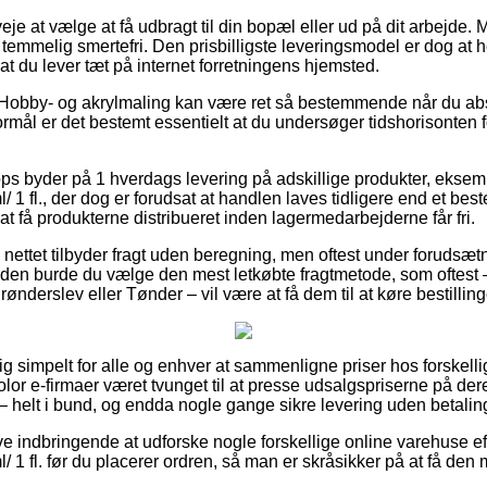
je at vælge at få udbragt til din bopæl eller ud på dit arbejde.
temmelig smertefri. Den prisbilligste leveringsmodel er dog at 
t du lever tæt på internet forretningens hjemsted.
 Hobby- og akrylmaling kan være ret så bestemmende når du ab
mål er det bestemt essentielt at du undersøger tidshorisonten f
s byder på 1 hverdags levering på adskillige produkter, eksem
 1 fl., der dog er forudsat at handlen laves tidligere end et best
at få produkterne distribueret inden lagermedarbejderne får fri.
på nettet tilbyder fragt uden beregning, men oftest under forudsæt
uden burde du vælge den mest letkøbte fragtmetode, som oftest
ønderslev eller Tønder – vil være at få dem til at køre bestilling
tig simpelt for alle og enhver at sammenligne priser hos forskelli
or e-firmaer været tvunget til at presse udsalgspriserne på dere
– helt i bund, og endda nogle gange sikre levering uden betalin
ve indbringende at udforske nogle forskellige online varehuse e
/ 1 fl. før du placerer ordren, så man er skråsikker på at få den m