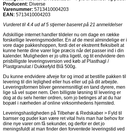
Producent:
Diverse
Varenummer:
5713410004203
EAN:
5713410004203
Vurderet til
4.4
ud af 5 stjerner baseret på
21
anmeldelser
Adskillige internet handler tildeler nu om dage en række
forskellige leveringsmodeller. En af de mest almindelige er i
vore dage pakkeshoppen, fordi det er ekstremt fleksibelt at
kunne hente dine varer lige præcis når det passer ind i din
kalender. Muligheden er jo ultra ligetil, og tit endvidere den
prisbilligste leveringsversion ved køb af Plasthagl /
Plastgranulat / Dukkefyld Blå 500g.
Du kunne endvidere afveje for og imod at bestille pakken til
levering til din lejlighed eller hus eller ud på dit arbejde.
Leveringsformen bliver gennemsnitligt en tand dyrere, men
lige så vel super nem. Den billigste løsning til levering er
dog at du selv henter ordren, som jo betinges af at du har
bopæl i nærheden af online virksomhedens hjemsted.
Leveringshastigheden på Tilbehør & Redskaber > Fyld til
bamser og puder kan være ret vital hvis man har behov for
dine nye varer om få sekunder, og derfor er det jo
meningsfuldt at man finder den forventede leveringstid ved