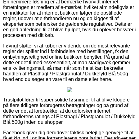
En nemmere løsning er at bemærke hvorvidt internet
forretningen er medlem af e-mærket, hvilket almindeligvis er
en indikator for at internet butikken følger de opstillede
regler, udover at e-forhandleren nu og da kigges til af
eksperter som behersker de gældende regulativer. Dette er
en god anledning til at blive hjulpet, hvis du oplever besvær i
processen med dit køb.
I øvrigt støtter vi at køber er vidende om de mest relevante
regler der spiller ind i forbindelse med bestillingen, fx den
ombytningsrettighed online butikken benytter. På grund af
dette er det tilmed essesentielt, at man stadigvæk gemmer
ens kvitteringsmail, så man når som helst kan bekræfte
handlen af Plasthagl / Plastgranulat / Dukkefyld Blå 500g,
hvad end du søger en vare til en dame eller herre.
Trustpilot fører til super solide løsninger til at blive klogere
på flere tidligere forbrugeres betragtninger og på grund af
dette er det at foretrække, at du udforsker internet
forhandlerens ratings af Plasthagl / Plastgranulat / Dukkefyld
Blå 500g inden du shopper.
Facebook giver dig derudover faktisk belejlige genveje til at
få et kig ind i online forhandlerens popularitet. Derudover ser