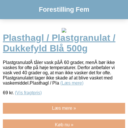
Forestilling Fem
Plasthagl / Plastgranulat /
Dukkefyld Blå 500g
PlastgranulatÂ tåler vask påÂ 60 grader, menÂ bør ikke
vaskes for ofte på høje temperaturer. Derfor anbefaler vi
vask ved 40 grader og, at man ikke vasker det for ofte.
Plastgranulatet tager ikke skade af at blive vasket med
vaskemiddel.Plasthagl / Pla
(Læs mere)
69
kr.
(Vis fragtpris)
Læs mere »
Køb nu »