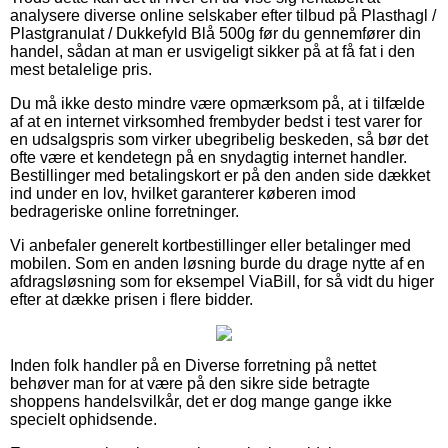
analysere diverse online selskaber efter tilbud på Plasthagl /
Plastgranulat / Dukkefyld Blå 500g før du gennemfører din
handel, sådan at man er usvigeligt sikker på at få fat i den
mest betalelige pris.
Du må ikke desto mindre være opmærksom på, at i tilfælde
af at en internet virksomhed frembyder bedst i test varer for
en udsalgspris som virker ubegribelig beskeden, så bør det
ofte være et kendetegn på en snydagtig internet handler.
Bestillinger med betalingskort er på den anden side dækket
ind under en lov, hvilket garanterer køberen imod
bedrageriske online forretninger.
Vi anbefaler generelt kortbestillinger eller betalinger med
mobilen. Som en anden løsning burde du drage nytte af en
afdragsløsning som for eksempel ViaBill, for så vidt du higer
efter at dække prisen i flere bidder.
Inden folk handler på en Diverse forretning på nettet
behøver man for at være på den sikre side betragte
shoppens handelsvilkår, det er dog mange gange ikke
specielt ophidsende.