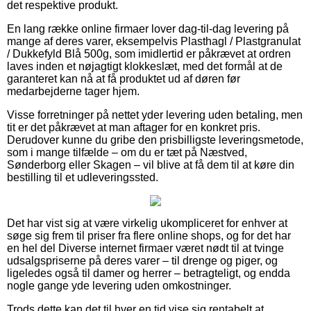
det respektive produkt.
En lang række online firmaer lover dag-til-dag levering på
mange af deres varer, eksempelvis Plasthagl / Plastgranulat
/ Dukkefyld Blå 500g, som imidlertid er påkrævet at ordren
laves inden et nøjagtigt klokkeslæt, med det formål at de
garanteret kan nå at få produktet ud af døren før
medarbejderne tager hjem.
Visse forretninger på nettet yder levering uden betaling, men
tit er det påkrævet at man aftager for en konkret pris.
Derudover kunne du gribe den prisbilligste leveringsmetode,
som i mange tilfælde – om du er tæt på Næstved,
Sønderborg eller Skagen – vil blive at få dem til at køre din
bestilling til et udleveringssted.
Det har vist sig at være virkelig ukompliceret for enhver at
søge sig frem til priser fra flere online shops, og for det har
en hel del Diverse internet firmaer været nødt til at tvinge
udsalgspriserne på deres varer – til drenge og piger, og
ligeledes også til damer og herrer – betragteligt, og endda
nogle gange yde levering uden omkostninger.
Trods dette kan det til hver en tid vise sig rentabelt at