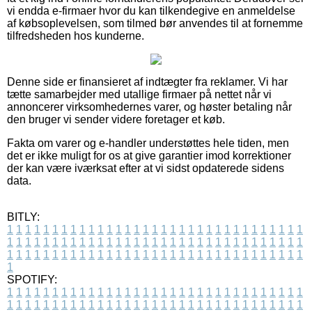
vi endda e-firmaer hvor du kan tilkendegive en anmeldelse
af købsoplevelsen, som tilmed bør anvendes til at fornemme
tilfredsheden hos kunderne.
Denne side er finansieret af indtægter fra reklamer. Vi har
tætte samarbejder med utallige firmaer på nettet når vi
annoncerer virksomhedernes varer, og høster betaling når
den bruger vi sender videre foretager et køb.
Fakta om varer og e-handler understøttes hele tiden, men
det er ikke muligt for os at give garantier imod korrektioner
der kan være iværksat efter at vi sidst opdaterede sidens
data.
BITLY:
1
1
1
1
1
1
1
1
1
1
1
1
1
1
1
1
1
1
1
1
1
1
1
1
1
1
1
1
1
1
1
1
1
1
1
1
1
1
1
1
1
1
1
1
1
1
1
1
1
1
1
1
1
1
1
1
1
1
1
1
1
1
1
1
1
1
1
1
1
1
1
1
1
1
1
1
1
1
1
1
1
1
1
1
1
1
1
1
1
1
1
1
1
1
1
1
1
1
1
1
SPOTIFY:
1
1
1
1
1
1
1
1
1
1
1
1
1
1
1
1
1
1
1
1
1
1
1
1
1
1
1
1
1
1
1
1
1
1
1
1
1
1
1
1
1
1
1
1
1
1
1
1
1
1
1
1
1
1
1
1
1
1
1
1
1
1
1
1
1
1