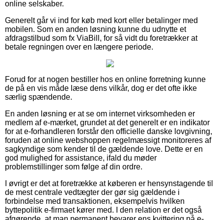
online selskaber.
Generelt går vi ind for køb med kort eller betalinger med
mobilen. Som en anden løsning kunne du udnytte et
afdragstilbud som fx ViaBill, for så vidt du foretrækker at
betale regningen over en længere periode.
Forud for at nogen bestiller hos en online forretning kunne
de på en vis måde læse dens vilkår, dog er det ofte ikke
særlig spændende.
En anden løsning er at se om internet virksomheden er
medlem af e-mærket, grundet at det generelt er en indikator
for at e-forhandleren forstår den officielle danske lovgivning,
foruden at online webshoppen regelmæssigt monitoreres af
sagkyndige som kender til de gældende love. Dette er en
god mulighed for assistance, ifald du møder
problemstillinger som følge af din ordre.
I øvrigt er det at foretrække at køberen er hensynstagende til
de mest centrale vedtægter der gør sig gældende i
forbindelse med transaktionen, eksempelvis hvilken
byttepolitik e-firmaet kører med. I den relation er det også
afgørende, at man permanent bevarer ens kvittering på e-