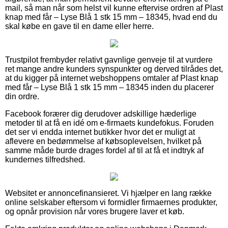
mail, så man når som helst vil kunne eftervise ordren af Plast
knap med får – Lyse Blå 1 stk 15 mm – 18345, hvad end du
skal købe en gave til en dame eller herre.
Trustpilot frembyder relativt gavnlige genveje til at vurdere
ret mange andre kunders synspunkter og derved tilrådes det,
at du kigger på internet webshoppens omtaler af Plast knap
med får – Lyse Blå 1 stk 15 mm – 18345 inden du placerer
din ordre.
Facebook forærer dig derudover adskillige hæderlige
metoder til at få en idé om e-firmaets kundefokus. Foruden
det ser vi endda internet butikker hvor det er muligt at
aflevere en bedømmelse af købsoplevelsen, hvilket på
samme måde burde drages fordel af til at få et indtryk af
kundernes tilfredshed.
Websitet er annoncefinansieret. Vi hjælper en lang række
online selskaber eftersom vi formidler firmaernes produkter,
og opnår provision når vores brugere laver et køb.