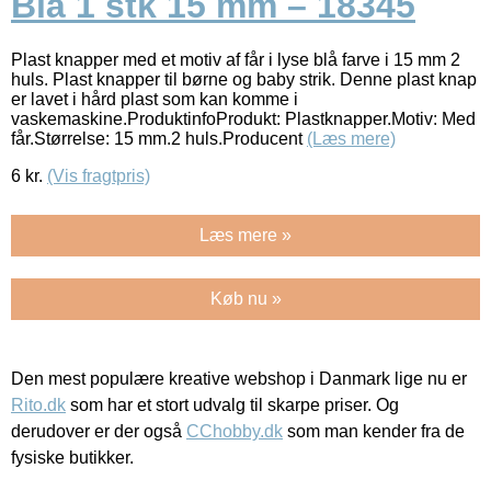
Blå 1 stk 15 mm – 18345
Plast knapper med et motiv af får i lyse blå farve i 15 mm 2
huls. Plast knapper til børne og baby strik. Denne plast knap
er lavet i hård plast som kan komme i
vaskemaskine.ProduktinfoProdukt: Plastknapper.Motiv: Med
får.Størrelse: 15 mm.2 huls.Producent
(Læs mere)
6
kr.
(Vis fragtpris)
Læs mere »
Køb nu »
Den mest populære kreative webshop i Danmark lige nu er
Rito.dk
som har et stort udvalg til skarpe priser. Og
derudover er der også
CChobby.dk
som man kender fra de
fysiske butikker.