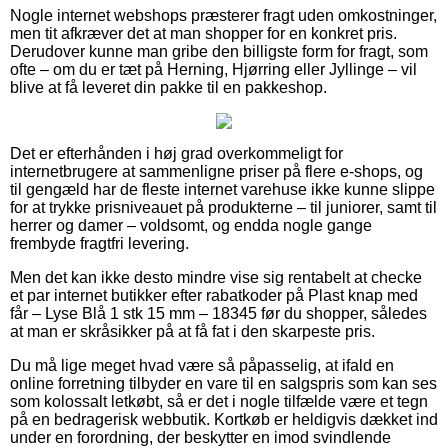
Nogle internet webshops præsterer fragt uden omkostninger,
men tit afkræver det at man shopper for en konkret pris.
Derudover kunne man gribe den billigste form for fragt, som
ofte – om du er tæt på Herning, Hjørring eller Jyllinge – vil
blive at få leveret din pakke til en pakkeshop.
Det er efterhånden i høj grad overkommeligt for
internetbrugere at sammenligne priser på flere e-shops, og
til gengæld har de fleste internet varehuse ikke kunne slippe
for at trykke prisniveauet på produkterne – til juniorer, samt til
herrer og damer – voldsomt, og endda nogle gange
frembyde fragtfri levering.
Men det kan ikke desto mindre vise sig rentabelt at checke
et par internet butikker efter rabatkoder på Plast knap med
får – Lyse Blå 1 stk 15 mm – 18345 før du shopper, således
at man er skråsikker på at få fat i den skarpeste pris.
Du må lige meget hvad være så påpasselig, at ifald en
online forretning tilbyder en vare til en salgspris som kan ses
som kolossalt letkøbt, så er det i nogle tilfælde være et tegn
på en bedragerisk webbutik. Kortkøb er heldigvis dækket ind
under en forordning, der beskytter en imod svindlende