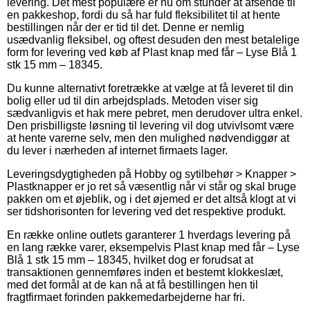
levering. Det mest populære er nu om stunder at afsende til
en pakkeshop, fordi du så har fuld fleksibilitet til at hente
bestillingen når der er tid til det. Denne er nemlig
usædvanlig fleksibel, og oftest desuden den mest betalelige
form for levering ved køb af Plast knap med får – Lyse Blå 1
stk 15 mm – 18345.
Du kunne alternativt foretrække at vælge at få leveret til din
bolig eller ud til din arbejdsplads. Metoden viser sig
sædvanligvis et hak mere pebret, men derudover ultra enkel.
Den prisbilligste løsning til levering vil dog utvivlsomt være
at hente varerne selv, men den mulighed nødvendiggør at
du lever i nærheden af internet firmaets lager.
Leveringsdygtigheden på Hobby og sytilbehør > Knapper >
Plastknapper er jo ret så væsentlig når vi står og skal bruge
pakken om et øjeblik, og i det øjemed er det altså klogt at vi
ser tidshorisonten for levering ved det respektive produkt.
En række online outlets garanterer 1 hverdags levering på
en lang række varer, eksempelvis Plast knap med får – Lyse
Blå 1 stk 15 mm – 18345, hvilket dog er forudsat at
transaktionen gennemføres inden et bestemt klokkeslæt,
med det formål at de kan nå at få bestillingen hen til
fragtfirmaet forinden pakkemedarbejderne har fri.