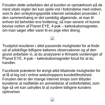
Foruden dette anbefales det at kunden er opmærksom på de
mest vitale regler der kan spille ind i forbindelse med ordren,
som fx den ombytningspolitik internet selskabet anvender. I
den sammenhæng er det samtidig afgørende, at man til
enhver tid beholder ens kvittering, så man senere vil kunne
bevise ordren af Planet EYE, 4-pak – køleskabsmagneter,
om man søger efter varer til en pige eller dreng.
Trustpilot resulterer i altid passende muligheder for at finde
ud af adskillige tidligere køberes observationer og af den
grund anbefaler vi, at du analyserer e-firmaets vurderinger af
Planet EYE, 4-pak – køleskabsmagneter forud for at du
handler.
Facebook præsterer for øvrigt altid tiltalende muligheder for
at få et kig ind i online webshoppens kundetilfredshed.
Foruden det er der mange internet shops som tilbyder
kunderne at nedfælde en anmeldelse af ordreforløbet, som
lige så vel kan udnyttes til at vurdere tidligere kunders
oplevelser.