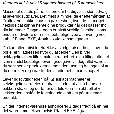
Vurderet til
3.8
ud af 5 stjerner baseret på
5
anmeldelser
Masser af outlets på nettet foreslår heldigvis et stort udvalg
af leveringsudgaver. Det mest almindelige er efterhånden at
få afleveret pakken hos en pakkeshop, hvor det er meget
fleksibelt at kunne hente dine produkter når det passer ind i
din kalender. Fragtmetoden er altså vældig fleksibel, samt
endda endvidere den mest betalelige type af levering ved
køb af Planet EYE, 4-pak – køleskabsmagneter.
Du kan alternativt foretrække at vælge afsending til hvor du
bor eller til adressen hvor du arbejder. Den bliver
beklageligvis en lille smule mere pebret, men tillige ultra let.
Den mindst kostelige leveringsudgave vil dog altid være at
du selv henter produkterne, men den løsning betinges af at
du opholder dig i nærheden af internet firmaets bopæl.
Leveringsdygtigheden på Køleskabsmagneter er
selvfølgelig særdeles central i tilfælde af at du behøver
pakken straks, og derfor er det fuldkommen aktuelt at vi
tjekker den anslåede leveringsdato på det pågældende
produkt.
En del internet varehuse annoncerer 1 dags fragt på en hel
del varenumre, eksempelvis Planet EYE, 4-pak –