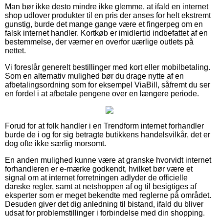
Man bør ikke desto mindre ikke glemme, at ifald en internet
shop udlover produkter til en pris der anses for helt ekstremt
gunstig, burde det mange gange være et fingerpeg om en
falsk internet handler. Kortkøb er imidlertid indbefattet af en
bestemmelse, der værner en overfor uærlige outlets på
nettet.
Vi foreslår generelt bestillinger med kort eller mobilbetaling.
Som en alternativ mulighed bør du drage nytte af en
afbetalingsordning som for eksempel ViaBill, såfremt du ser
en fordel i at afbetale pengene over en længere periode.
Forud for at folk handler i en Trendform internet forhandler
burde de i og for sig betragte butikkens handelsvilkår, det er
dog ofte ikke særlig morsomt.
En anden mulighed kunne være at granske hvorvidt internet
forhandleren er e-mærke godkendt, hvilket bør være et
signal om at internet forretningen adlyder de officielle
danske regler, samt at netshoppen af og til besigtiges af
eksperter som er meget bekendte med reglerne på området.
Desuden giver det dig anledning til bistand, ifald du bliver
udsat for problemstillinger i forbindelse med din shopping.