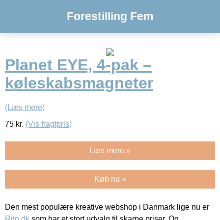
Forestilling Fem
Planet EYE, 4-pak –
køleskabsmagneter
(Læs mere)
75
kr.
(Vis fragtpris)
Læs mere »
Køb nu »
Den mest populære kreative webshop i Danmark lige nu er
Rito.dk
som har et stort udvalg til skarpe priser. Og