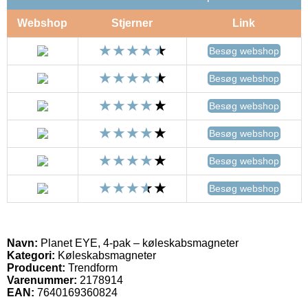
Webshop
Stjerner
Link
Besøg webshop
Besøg webshop
Besøg webshop
Besøg webshop
Besøg webshop
Besøg webshop
Navn:
Planet EYE, 4-pak – køleskabsmagneter
Kategori:
Køleskabsmagneter
Producent:
Trendform
Varenummer:
2178914
EAN:
7640169360824