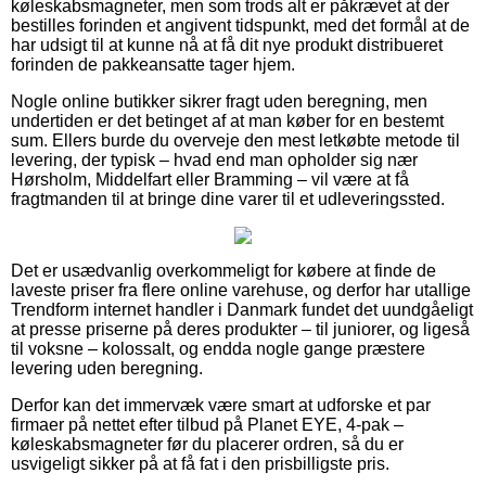
køleskabsmagneter, men som trods alt er påkrævet at der
bestilles forinden et angivent tidspunkt, med det formål at de
har udsigt til at kunne nå at få dit nye produkt distribueret
forinden de pakkeansatte tager hjem.
Nogle online butikker sikrer fragt uden beregning, men
undertiden er det betinget af at man køber for en bestemt
sum. Ellers burde du overveje den mest letkøbte metode til
levering, der typisk – hvad end man opholder sig nær
Hørsholm, Middelfart eller Bramming – vil være at få
fragtmanden til at bringe dine varer til et udleveringssted.
Det er usædvanlig overkommeligt for købere at finde de
laveste priser fra flere online varehuse, og derfor har utallige
Trendform internet handler i Danmark fundet det uundgåeligt
at presse priserne på deres produkter – til juniorer, og ligeså
til voksne – kolossalt, og endda nogle gange præstere
levering uden beregning.
Derfor kan det immervæk være smart at udforske et par
firmaer på nettet efter tilbud på Planet EYE, 4-pak –
køleskabsmagneter før du placerer ordren, så du er
usvigeligt sikker på at få fat i den prisbilligste pris.