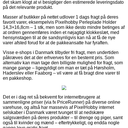
det skam klogt at vi besigtiger den estimerede leveringsdato
på det relevante produkt.
Masser af butikker på nettet udlover 1 dags fragt på deres
favorit varer, eksempelvis Pixelhobby Perleplade Holder
14,3×16,8cm – 1 stk, men som ikke desto mindre betinges af
at ordren gennemføres inden et nøjagtigt klokkeslæt, med
hensynstagen til at de sandsynligvis kan nå at få de nye
varer afsted forud for at de pakkeansatte har fyraften.
Visse e-shops i Danmark tilbyder fri fragt, men undertiden
påkræves det at der erhverves for en bestemt pris. Som
alternativ kan man tage den billigste mulighed for fragt, som
mange gange – ligegyldigt om man er tæt på Hørsholm,
Haderslev eller Faaborg – vil være at få bragt dine varer til
en pakkeshop.
Det er i dag ret så bekvemt for internetbrugere at
sammenligne priser (via fx PriceRunner) på diverse online
varehuse, og altså har massevis af PixelHobby internet
selskaber i Danmark været tvunget til at nedskære
salgsværdien på deres produkter – til drenge og piger, samt
også til kvinder og mænd – eftertrykkeligt, og endda nogle
gange love gratis fragt.