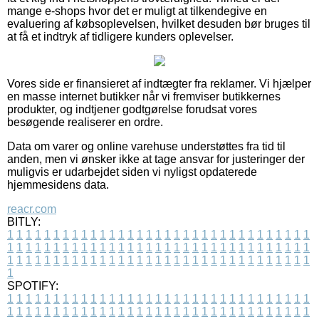
mange e-shops hvor det er muligt at tilkendegive en
evaluering af købsoplevelsen, hvilket desuden bør bruges til
at få et indtryk af tidligere kunders oplevelser.
Vores side er finansieret af indtægter fra reklamer. Vi hjælper
en masse internet butikker når vi fremviser butikkernes
produkter, og indtjener godtgørelse forudsat vores
besøgende realiserer en ordre.
Data om varer og online varehuse understøttes fra tid til
anden, men vi ønsker ikke at tage ansvar for justeringer der
muligvis er udarbejdet siden vi nyligst opdaterede
hjemmesidens data.
reacr.com
BITLY:
1
1
1
1
1
1
1
1
1
1
1
1
1
1
1
1
1
1
1
1
1
1
1
1
1
1
1
1
1
1
1
1
1
1
1
1
1
1
1
1
1
1
1
1
1
1
1
1
1
1
1
1
1
1
1
1
1
1
1
1
1
1
1
1
1
1
1
1
1
1
1
1
1
1
1
1
1
1
1
1
1
1
1
1
1
1
1
1
1
1
1
1
1
1
1
1
1
1
1
1
SPOTIFY:
1
1
1
1
1
1
1
1
1
1
1
1
1
1
1
1
1
1
1
1
1
1
1
1
1
1
1
1
1
1
1
1
1
1
1
1
1
1
1
1
1
1
1
1
1
1
1
1
1
1
1
1
1
1
1
1
1
1
1
1
1
1
1
1
1
1