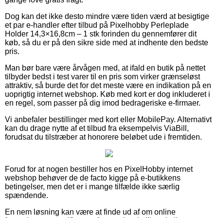
Dog kan det ikke desto mindre være tiden værd at besigtige
et par e-handler efter tilbud på Pixelhobby Perleplade
Holder 14,3×16,8cm – 1 stk forinden du gennemfører dit
køb, så du er på den sikre side med at indhente den bedste
pris.
Man bør bare være årvågen med, at ifald en butik på nettet
tilbyder bedst i test varer til en pris som virker grænseløst
attraktiv, så burde det for det meste være en indikation på en
uoprigtig internet webshop. Køb med kort er dog inkluderet i
en regel, som passer på dig imod bedrageriske e-firmaer.
Vi anbefaler bestillinger med kort eller MobilePay. Alternativt
kan du drage nytte af et tilbud fra eksempelvis ViaBill,
forudsat du tilstræber at honorere beløbet ude i fremtiden.
Forud for at nogen bestiller hos en PixelHobby internet
webshop behøver de de facto kigge på e-butikkens
betingelser, men det er i mange tilfælde ikke særlig
spændende.
En nem løsning kan være at finde ud af om online