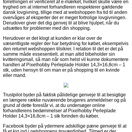
forretningen er verificeret af e-mærket, hvilket skulle være en
tryghed om at internet forhandleren respekterer gældende
dansk lovgivning, tillige med at webshoppen fra tid til anden
overvåges af eksperter der er meget fortrolige lovgivningen.
Derudover giver det dig genvej til at blive hjulpet, når du
udsættes for problemer med din shopping.
Herudover er det klogt at kunden er klar over de
væsentligste regler der har betydning for købet, eksempelvis
den returret webshoppen tilsikrer. I relation til det er det på
samme måde essesentielt, at man altid bibeholder sin
kvitteringsmail, så man når som helst vil kunne dokumentere
handlen af Pixelhobby Perleplade Holder 14,3×16,8cm – 1
stk, uden hensyn til om man er på shopping til en kvinde
eller mand.
Trustpilot byder på faktisk pålidelige genveje til at besigtige
en længere række nuværende brugeres anmeldelser og på
grund af dette foreslår vi, at du undersøger online
forhandlerens bedømmelser af Pixelhobby Perleplade
Holder 14,3×16,8cm – 1 stk forinden du køber.
Facebook byder på ydermere adskillige pæne genveje til at
få et kig ind i netshoppens troværdighed. Tilmed er der