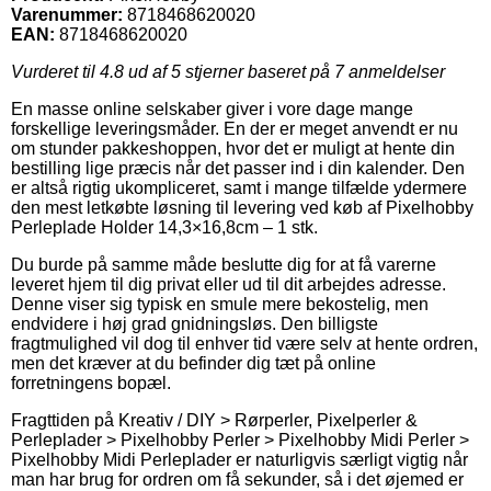
Varenummer:
8718468620020
EAN:
8718468620020
Vurderet til
4.8
ud af 5 stjerner baseret på
7
anmeldelser
En masse online selskaber giver i vore dage mange
forskellige leveringsmåder. En der er meget anvendt er nu
om stunder pakkeshoppen, hvor det er muligt at hente din
bestilling lige præcis når det passer ind i din kalender. Den
er altså rigtig ukompliceret, samt i mange tilfælde ydermere
den mest letkøbte løsning til levering ved køb af Pixelhobby
Perleplade Holder 14,3×16,8cm – 1 stk.
Du burde på samme måde beslutte dig for at få varerne
leveret hjem til dig privat eller ud til dit arbejdes adresse.
Denne viser sig typisk en smule mere bekostelig, men
endvidere i høj grad gnidningsløs. Den billigste
fragtmulighed vil dog til enhver tid være selv at hente ordren,
men det kræver at du befinder dig tæt på online
forretningens bopæl.
Fragttiden på Kreativ / DIY > Rørperler, Pixelperler &
Perleplader > Pixelhobby Perler > Pixelhobby Midi Perler >
Pixelhobby Midi Perleplader er naturligvis særligt vigtig når
man har brug for ordren om få sekunder, så i det øjemed er