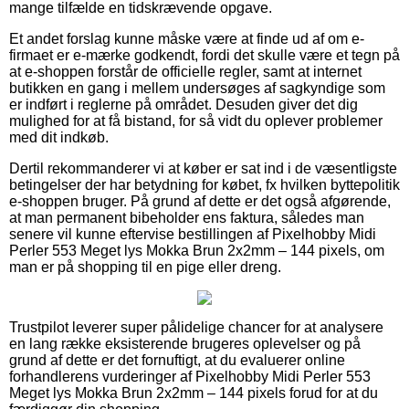
mange tilfælde en tidskrævende opgave.
Et andet forslag kunne måske være at finde ud af om e-
firmaet er e-mærke godkendt, fordi det skulle være et tegn på
at e-shoppen forstår de officielle regler, samt at internet
butikken en gang i mellem undersøges af sagkyndige som
er indført i reglerne på området. Desuden giver det dig
mulighed for at få bistand, for så vidt du oplever problemer
med dit indkøb.
Dertil rekommanderer vi at køber er sat ind i de væsentligste
betingelser der har betydning for købet, fx hvilken byttepolitik
e-shoppen bruger. På grund af dette er det også afgørende,
at man permanent bibeholder ens faktura, således man
senere vil kunne eftervise bestillingen af Pixelhobby Midi
Perler 553 Meget lys Mokka Brun 2x2mm – 144 pixels, om
man er på shopping til en pige eller dreng.
Trustpilot leverer super pålidelige chancer for at analysere
en lang række eksisterende brugeres oplevelser og på
grund af dette er det fornuftigt, at du evaluerer online
forhandlerens vurderinger af Pixelhobby Midi Perler 553
Meget lys Mokka Brun 2x2mm – 144 pixels forud for at du