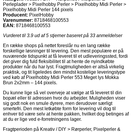
Perleplader > Pixelhobby Perler > Pixelhobby Midi Perler >
Pixelhobby Midi Perler 144 pixels
Producent:
PixelHobby
Varenummer:
8718468100553
EAN:
8718468100553
Vurderet til
3.9
ud af 5 stjerner baseret på
33
anmeldelser
En række shops på nettet foreslår nu en lang række
forskellige løsninger til levering. Den mest populære er på
nuværende tidspunkt at få leveret til et udleveringssted, fordi
det giver dig fuld fleksibilitet til at hente de nyindkøbte
produkter når du har lyst. Fragtmuligheden er altså virkelig
praktisk, og tit ligeledes den mindst kostelige leveringstype
ved køb af Pixelhobby Midi Perler 553 Meget lys Mokka
Brun 2x2mm – 144 pixels.
Du kunne lige så vel overveje at vælge at få leveret til din
bopæl eller til adressen hvor du arbejder. Muligheden viser
sig godt nok en smule dyrere, men derudover særligt
smertefri. Den mest letkøbte form for levering vil dog til
enhver tid være selv at hente pakken, hvilket dog betinges af
at du er lige ved e-forretningens lager.
Fragtperioden på Kreativ / DIY > Rørperler, Pixelperler &