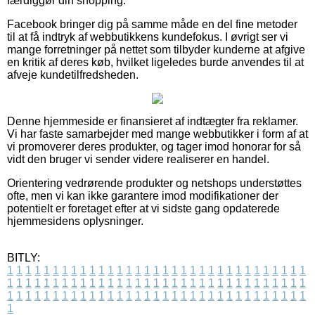
færdiggør din shopping.
Facebook bringer dig på samme måde en del fine metoder
til at få indtryk af webbutikkens kundefokus. I øvrigt ser vi
mange forretninger på nettet som tilbyder kunderne at afgive
en kritik af deres køb, hvilket ligeledes burde anvendes til at
afveje kundetilfredsheden.
Denne hjemmeside er finansieret af indtægter fra reklamer.
Vi har faste samarbejder med mange webbutikker i form af at
vi promoverer deres produkter, og tager imod honorar for så
vidt den bruger vi sender videre realiserer en handel.
Orientering vedrørende produkter og netshops understøttes
ofte, men vi kan ikke garantere imod modifikationer der
potentielt er foretaget efter at vi sidste gang opdaterede
hjemmesidens oplysninger.
BITLY:
1
1
1
1
1
1
1
1
1
1
1
1
1
1
1
1
1
1
1
1
1
1
1
1
1
1
1
1
1
1
1
1
1
1
1
1
1
1
1
1
1
1
1
1
1
1
1
1
1
1
1
1
1
1
1
1
1
1
1
1
1
1
1
1
1
1
1
1
1
1
1
1
1
1
1
1
1
1
1
1
1
1
1
1
1
1
1
1
1
1
1
1
1
1
1
1
1
1
1
1