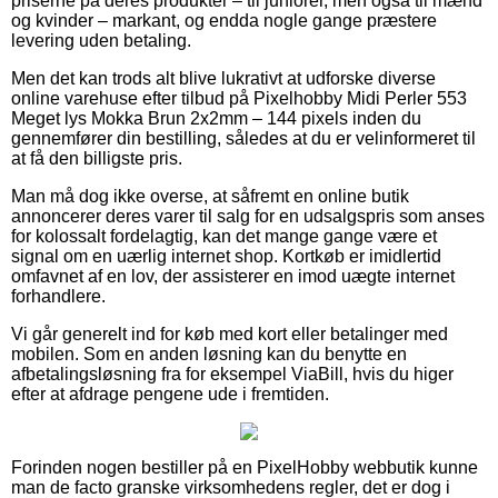
priserne på deres produkter – til juniorer, men også til mænd
og kvinder – markant, og endda nogle gange præstere
levering uden betaling.
Men det kan trods alt blive lukrativt at udforske diverse
online varehuse efter tilbud på Pixelhobby Midi Perler 553
Meget lys Mokka Brun 2x2mm – 144 pixels inden du
gennemfører din bestilling, således at du er velinformeret til
at få den billigste pris.
Man må dog ikke overse, at såfremt en online butik
annoncerer deres varer til salg for en udsalgspris som anses
for kolossalt fordelagtig, kan det mange gange være et
signal om en uærlig internet shop. Kortkøb er imidlertid
omfavnet af en lov, der assisterer en imod uægte internet
forhandlere.
Vi går generelt ind for køb med kort eller betalinger med
mobilen. Som en anden løsning kan du benytte en
afbetalingsløsning fra for eksempel ViaBill, hvis du higer
efter at afdrage pengene ude i fremtiden.
Forinden nogen bestiller på en PixelHobby webbutik kunne
man de facto granske virksomhedens regler, det er dog i