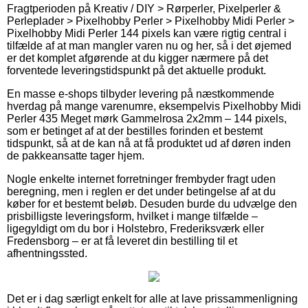
Fragtperioden på Kreativ / DIY > Rørperler, Pixelperler &
Perleplader > Pixelhobby Perler > Pixelhobby Midi Perler >
Pixelhobby Midi Perler 144 pixels kan være rigtig central i
tilfælde af at man mangler varen nu og her, så i det øjemed
er det komplet afgørende at du kigger nærmere på det
forventede leveringstidspunkt på det aktuelle produkt.
En masse e-shops tilbyder levering på næstkommende
hverdag på mange varenumre, eksempelvis Pixelhobby Midi
Perler 435 Meget mørk Gammelrosa 2x2mm – 144 pixels,
som er betinget af at der bestilles forinden et bestemt
tidspunkt, så at de kan nå at få produktet ud af døren inden
de pakkeansatte tager hjem.
Nogle enkelte internet forretninger frembyder fragt uden
beregning, men i reglen er det under betingelse af at du
køber for et bestemt beløb. Desuden burde du udvælge den
prisbilligste leveringsform, hvilket i mange tilfælde –
ligegyldigt om du bor i Holstebro, Frederiksværk eller
Fredensborg – er at få leveret din bestilling til et
afhentningssted.
Det er i dag særligt enkelt for alle at lave prissammenligning