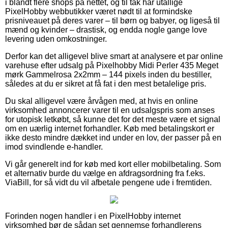
i blandt flere shops på nettet, og til tak har utallige
PixelHobby webbutikker været nødt til at formindske
prisniveauet på deres varer – til børn og babyer, og ligeså til
mænd og kvinder – drastisk, og endda nogle gange love
levering uden omkostninger.
Derfor kan det alligevel blive smart at analysere et par online
varehuse efter udsalg på Pixelhobby Midi Perler 435 Meget
mørk Gammelrosa 2x2mm – 144 pixels inden du bestiller,
således at du er sikret at få fat i den mest betalelige pris.
Du skal alligevel være årvågen med, at hvis en online
virksomhed annoncerer varer til en udsalgspris som anses
for utopisk letkøbt, så kunne det for det meste være et signal
om en uærlig internet forhandler. Køb med betalingskort er
ikke desto mindre dækket ind under en lov, der passer på en
imod svindlende e-handler.
Vi går generelt ind for køb med kort eller mobilbetaling. Som
et alternativ burde du vælge en afdragsordning fra f.eks.
ViaBill, for så vidt du vil afbetale pengene ude i fremtiden.
Forinden nogen handler i en PixelHobby internet
virksomhed bør de sådan set gennemse forhandlerens