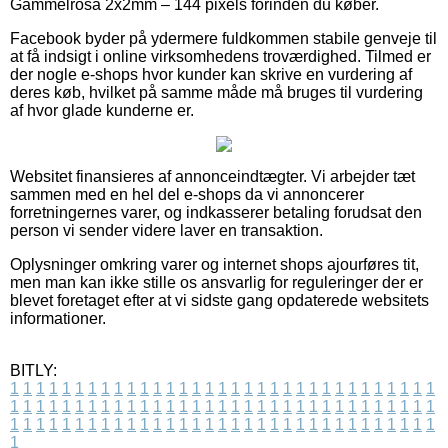
Gammelrosa 2x2mm – 144 pixels forinden du køber.
Facebook byder på ydermere fuldkommen stabile genveje til
at få indsigt i online virksomhedens troværdighed. Tilmed er
der nogle e-shops hvor kunder kan skrive en vurdering af
deres køb, hvilket på samme måde må bruges til vurdering
af hvor glade kunderne er.
Websitet finansieres af annonceindtægter. Vi arbejder tæt
sammen med en hel del e-shops da vi annoncerer
forretningernes varer, og indkasserer betaling forudsat den
person vi sender videre laver en transaktion.
Oplysninger omkring varer og internet shops ajourføres tit,
men man kan ikke stille os ansvarlig for reguleringer der er
blevet foretaget efter at vi sidste gang opdaterede websitets
informationer.
BITLY:
1
1
1
1
1
1
1
1
1
1
1
1
1
1
1
1
1
1
1
1
1
1
1
1
1
1
1
1
1
1
1
1
1
1
1
1
1
1
1
1
1
1
1
1
1
1
1
1
1
1
1
1
1
1
1
1
1
1
1
1
1
1
1
1
1
1
1
1
1
1
1
1
1
1
1
1
1
1
1
1
1
1
1
1
1
1
1
1
1
1
1
1
1
1
1
1
1
1
1
1