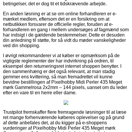
betingelser, det er dog tit et tidskrævende arbejde.
En anden løsning er at se om online forhandleren er e-
mærket medlem, eftersom det er en forsikring om at
netbutikken forsvarer de officielle regler, foruden at e-
forhandleren en gang i mellem undersøges af fagmænd som
har indsigt i de gældende bestemmelser. Dette er desuden
din anledning til støtte, for så vidt du møder vanskeligheder
ved din shopping.
I øvrigt rekommanderer vi at køber er opmærksom på de
vigtigste reglementer der har indvirkning på ordren, til
eksempel den returneringsret internet shoppen benytter. I
den sammenhæng er det også relevant, at man stadig
gemmer ens kvittering, så man fremadrettet vil kunne
bevidne bestillingen af Pixelhobby Midi Perler 435 Meget
mørk Gammelrosa 2x2mm – 144 pixels, uanset om du leder
efter en vare til en herre eller dame.
Trustpilot fremskaffer flere fremragende løsninger til at læse
ret mange forhenværende køberes oplevelser og på grund
af dette anbefales det, at du kigger på e-shoppens
vurderinger af Pixelhobby Midi Perler 435 Meget mørk