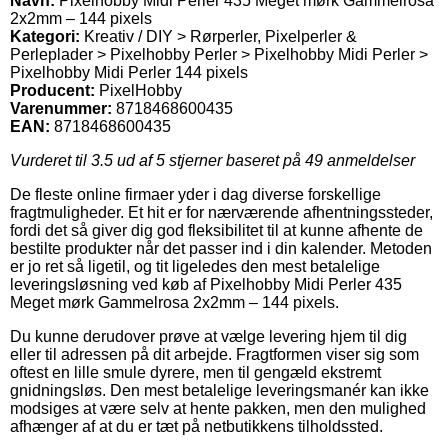
Navn:
Pixelhobby Midi Perler 435 Meget mørk Gammelrosa
2x2mm – 144 pixels
Kategori:
Kreativ / DIY > Rørperler, Pixelperler &
Perleplader > Pixelhobby Perler > Pixelhobby Midi Perler >
Pixelhobby Midi Perler 144 pixels
Producent:
PixelHobby
Varenummer:
8718468600435
EAN:
8718468600435
Vurderet til
3.5
ud af 5 stjerner baseret på
49
anmeldelser
De fleste online firmaer yder i dag diverse forskellige
fragtmuligheder. Et hit er for nærværende afhentningssteder,
fordi det så giver dig god fleksibilitet til at kunne afhente de
bestilte produkter når det passer ind i din kalender. Metoden
er jo ret så ligetil, og tit ligeledes den mest betalelige
leveringsløsning ved køb af Pixelhobby Midi Perler 435
Meget mørk Gammelrosa 2x2mm – 144 pixels.
Du kunne derudover prøve at vælge levering hjem til dig
eller til adressen på dit arbejde. Fragtformen viser sig som
oftest en lille smule dyrere, men til gengæld ekstremt
gnidningsløs. Den mest betalelige leveringsmanér kan ikke
modsiges at være selv at hente pakken, men den mulighed
afhænger af at du er tæt på netbutikkens tilholdssted.