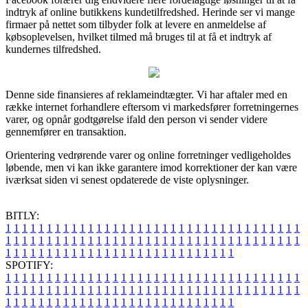
indtryk af online butikkens kundetilfredshed. Herinde ser vi mange
firmaer på nettet som tilbyder folk at levere en anmeldelse af
købsoplevelsen, hvilket tilmed må bruges til at få et indtryk af
kundernes tilfredshed.
Denne side finansieres af reklameindtægter. Vi har aftaler med en
række internet forhandlere eftersom vi markedsfører forretningernes
varer, og opnår godtgørelse ifald den person vi sender videre
gennemfører en transaktion.
Orientering vedrørende varer og online forretninger vedligeholdes
løbende, men vi kan ikke garantere imod korrektioner der kan være
iværksat siden vi senest opdaterede de viste oplysninger.
BITLY:
1
1
1
1
1
1
1
1
1
1
1
1
1
1
1
1
1
1
1
1
1
1
1
1
1
1
1
1
1
1
1
1
1
1
1
1
1
1
1
1
1
1
1
1
1
1
1
1
1
1
1
1
1
1
1
1
1
1
1
1
1
1
1
1
1
1
1
1
1
1
1
1
1
1
1
1
1
1
1
1
1
1
1
1
1
1
1
1
1
1
1
1
1
1
1
1
1
1
1
1
SPOTIFY:
1
1
1
1
1
1
1
1
1
1
1
1
1
1
1
1
1
1
1
1
1
1
1
1
1
1
1
1
1
1
1
1
1
1
1
1
1
1
1
1
1
1
1
1
1
1
1
1
1
1
1
1
1
1
1
1
1
1
1
1
1
1
1
1
1
1
1
1
1
1
1
1
1
1
1
1
1
1
1
1
1
1
1
1
1
1
1
1
1
1
1
1
1
1
1
1
1
1
1
1