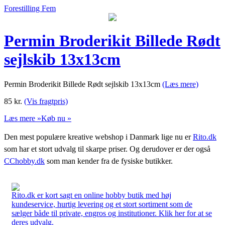
Forestilling Fem
Permin Broderikit Billede Rødt
sejlskib 13x13cm
Permin Broderikit Billede Rødt sejlskib 13x13cm
(Læs mere)
85
kr.
(Vis fragtpris)
Læs mere »
Køb nu »
Den mest populære kreative webshop i Danmark lige nu er
Rito.dk
som har et stort udvalg til skarpe priser. Og derudover er der også
CChobby.dk
som man kender fra de fysiske butikker.
Rito.dk er kort sagt en online hobby butik med høj
kundeservice, hurtig levering og et stort sortiment som de
sælger både til private, engros og institutioner. Klik her for at se
deres udvalg.