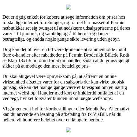
Det er rigtig enkelt for købere at søge information om priser hos
forskellige internet forretninger, og for det har masser af Permin
netbutikker set sig tvunget til at nedskære udsalgspriserne på deres
varer – til juniorer, og samtidig også til herrer og damer –
betragteligt, og endda nogle gange sikre levering uden gebyr.
Dog kan det til hver en tid være lønnende at sammenholde indtil
flere e-handler efter rabatkoder på Permin Broderikit Billede Rødt
sejlskib 13x13cm forud for at du handler, sådan at du er usvigeligt
sikker på at modtage den mest betalelige pris.
Du skal alligevel være opmærksom på, at såfremt en online
virksomhed afsætter varer for en salgspris der kan virke utopisk
gunstig, så kan det mange gange være et faresignal om en uærlig
internet webshop. Handler med kort er imidlertid omfattet af en
vedtægt, hvilket forsvarer kunden imod uægte webshops.
Vi går generelt ind for kortbestillinger eller MobilePay. Alternativt
kan du anvende en løsning på afbetaling fra fx ViaBill, når du
hellere vil honorere beløbet over en længere periode.