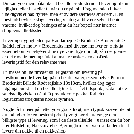
Du kan ydermere påtænke at bestille produkterne til levering til din
lejlighed eller hus eller til når du er på job. Fragtmetoden bliver
uheldigvis et hak dyrere, men endvidere særdeles smertefri. Den
mest prisbevidste slags levering vil dog altid være selv at hente
varerne, hvilket dog betinges af at du har bopæl nær internet
shoppens tilholdssted.
Leveringsdygtigheden på Håndarbejde > Broderi > Broderikits >
Inddelt efter motiv > Broderikits med diverse motiver er jo rigtig
essentiel om vi behøver dine nye varer lige om lidt, så i det øjemed
er det rimelig meningsfuldt at man gransker den anslåede
leveringstid for den relevante vare.
En masse online firmaer stiller garanti om levering på
næstkommende hverdag på en hel del varer, eksempelvis Permin
Broderikit Billede Rødt sejlskib 13x13cm, hvilket dog tager
udgangspunkt i at du bestiller før et fastslået tidspunkt, sådan at de
sandsynligvis kan nå at få produkterne pakket forinden
logistikmedarbejderne holder fyraften.
Nogle få firmaer på nettet yder gratis fragt, men typisk kræver det at
du indkøber for en bestemt pris. I øvrigt bør du udvælge den
billigste type af levering, som i de fleste tilfælde – uanset om du bor
nær Holstebro, Nakskov eller Bjerringbro – vil være at få dem til at
levere din pakke til en pakkeshop.