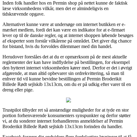
Inden folk handler hos en Permin shop på nettet kunne de faktisk
læse virksomhedens vilkår, men det er almindeligvis en
tidskrævende opgave.
Alternativet kunne være at undersøge om internet butikken er e-
mærket medlem, fordi det kan være en indikator for at e-firmaet
lever op til de danske regler, og at internet shoppen løbende besøges
af eksperter som forstår vilkårene på området. Det giver dig chance
for bistand, hvis du forvoldes dilemmaer med din handel.
Herudover foreslåes det at du er opmærksom på de mest aktuelle
reglementer der kan have indflydelse på bestillingen, for eksempel
den bytteret internet virksomheden kører med. Derfor er det i øvrigt
afgørende, at man altid opbevarer sin ordrekvittering, så man til
enhver tid vil kunne bevidne bestillingen af Permin Broderikit
Billede Rødt sejlskib 13x13cm, om du er på udkig efter varer til en
dreng eller pige.
Trustpilot tilbyder ret så anstændige muligheder for at tyde en stor
portion forhenværende konsumenters synspunkter og derfor støtter
vi, at du sonderer internet forhandlerens anmeldelser af Permin
Broderikit Billede Rødt sejlskib 13x13cm forinden du handler.
Facebook forærer dig endvidere flere fordelagtige løsninger til at få