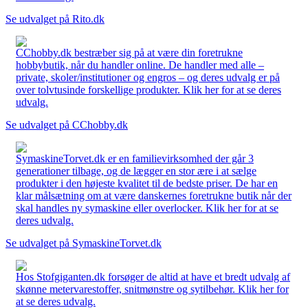
Se udvalget på Rito.dk
CChobby.dk bestræber sig på at være din foretrukne
hobbybutik, når du handler online. De handler med alle –
private, skoler/institutioner og engros – og deres udvalg er på
over tolvtusinde forskellige produkter. Klik her for at se deres
udvalg.
Se udvalget på CChobby.dk
SymaskineTorvet.dk er en familievirksomhed der går 3
generationer tilbage, og de lægger en stor ære i at sælge
produkter i den højeste kvalitet til de bedste priser. De har en
klar målsætning om at være danskernes foretrukne butik når der
skal handles ny symaskine eller overlocker. Klik her for at se
deres udvalg.
Se udvalget på SymaskineTorvet.dk
Hos Stofgiganten.dk forsøger de altid at have et bredt udvalg af
skønne metervarestoffer, snitmønstre og sytilbehør. Klik her for
at se deres udvalg.