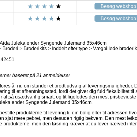
Besøg webshop
Besøg webshop
t Aida Julekalender Syngende Julemand 35x46cm
roderi > Broderikits > Inddelt efter type > Vægbillede broderik
442451
jerner baseret på
21
anmeldelser
s foreslår nu om stunder et bredt udvalg af leveringsmuligheder
ng til et afhentningssted, fordi det giver dig fuld fleksibilitet t
r altså usædvanlig smart, og tit ligeledes den mest prisbevidste
 Julekalender Syngende Julemand 35x46cm.
stille produkterne til levering til din bolig eller til adressen h
 en sjat mere pebret, men desuden rigtig bekvem. Den mest letk
te produkterne, men den løsning kræver at du lever nærved int