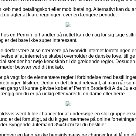
for køb med betalingskort eller mobilbetaling. Alternativt kan du 
at du agter at klare regningen over en længere periode.
s en Permin forhandler på nettet kan de i og for sig tage stillin
og er det bare ikke super interessant.
derfor være at se nærmere på hvorvidt internet forretningen e
velse af at internet selskabet overholder de danske love, tillige m
ialister der har nøje kendskab til de gældende regler. Desuden 
du møder besvær ved dit indkøb.
u er på vagt for de elementære regler i forbindelse med bestillin
retningen tilsikrer. Derfor er det tilmed relevant, at man når so
den gang vil kunne påvise købet af Permin Broderikit Aida Jul
gig om du er på udkig efter varer til en dame eller herre.
holdsvis værdifulde chancer for at undersøge en stor gruppe ek
nd er det fornuftigt, at du kigger nærmere på online forretning
nder Syngende Julemand 35x46cm før du bestiller.
udover en lang række hensigtsmæssige chancer for at få en idé