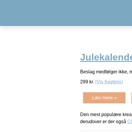
Julekalend
Beslag medfølger ikke, 
299
kr.
(Vis fragtpris)
Læs mere »
Den mest populære kreat
derudover er der også
C