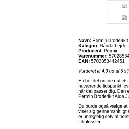
Navn:
Permin Broderiki
Kategori:
Håndarbejde > B
Producent:
Permin
Varenummer:
5702853
EAN:
5702853442451
Vurderet til
4.3
ud af 5 st
En hel del online outlet
nuværende tidspunkt leveri
når det passer dig. Den e
Permin Broderikit Aida
Du burde også vælge at be
viser sig gennemsnitligt
er unægtelig selv at hen
tilholdssted.