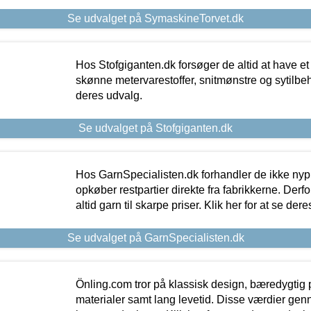
Se udvalget på SymaskineTorvet.dk
Hos Stofgiganten.dk forsøger de altid at have et
skønne metervarestoffer, snitmønstre og sytilbehø
deres udvalg.
Se udvalget på Stofgiganten.dk
Hos GarnSpecialisten.dk forhandler de ikke ny
opkøber restpartier direkte fra fabrikkerne. Derf
altid garn til skarpe priser. Klik her for at se der
Se udvalget på GarnSpecialisten.dk
Önling.com tror på klassisk design, bæredygtig p
materialer samt lang levetid. Disse værdier gen