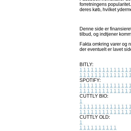
forretningens popularitet
deres køb, hvilket yderme
Denne side er finansieret
tilbud, og indtjener komm
Fakta omkring varer og net
der eventuelt er lavet si
BITLY:
1
1
1
1
1
1
1
1
1
1
1
1
1
1
1
1
1
1
1
1
1
1
1
1
1
1
SPOTIFY:
1
1
1
1
1
1
1
1
1
1
1
1
1
1
1
1
1
1
1
1
1
1
1
1
1
1
CUTTLY BIO:
1
1
1
1
1
1
1
1
1
1
1
1
1
1
1
1
1
1
1
1
1
1
1
1
1
1
1
CUTTLY OLD:
1
1
1
1
1
1
1
1
1
1
1