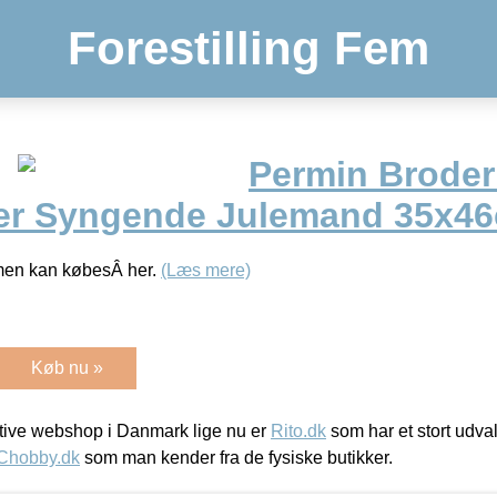
Forestilling Fem
Permin Broderi
er Syngende Julemand 35x4
men kan købesÂ her.
(Læs mere)
Køb nu »
ive webshop i Danmark lige nu er
Rito.dk
som har et stort udval
Chobby.dk
som man kender fra de fysiske butikker.