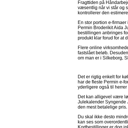
Fragttiden på Håndarbejde
væsentlig når vi står og
kontrollerer den estimere
En stor portion e-firmae
Permin Broderikit Aida
bestillingen anbringes fo
produkt klar forud for at 
Flere online virksomheder
fastslået beløb. Desuden
om man er i Silkeborg, Sl
Det er rigtig enkelt for 
har de fleste Permin e-fo
yderligere også til herr
Det kan alligevel være lø
Julekalender Syngende Ju
den mest betalelige pris.
Du skal ikke desto mindre
kan ses som overordentli
Kortbestillinger er dog 