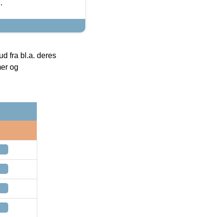
.
 fra bl.a. deres
mer og