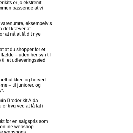
rikits er jo ekstremt
ommen passende at vi
ke varenumre, eksempelvis
 det kræver at
r at nå at få dit nye
t at du shopper for et
lfælde – uden hensyn til
 til et udleveringssted.
 netbutikker, og herved
e – til juniorer, og
r.
min Broderikit Aida
 tryg ved at få fat i
ukt for en salgspris som
g online webshop.
ine webshops.