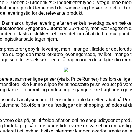
 > Broderi > Broderikits > Inddelt efter type > Vægbillede brode
 skal bruge produkterne med det samme, og herved er det fuldk
de leveringstid for det relevante produkt.
r i Danmark tilbyder levering efter en enkelt hverdag på en ræk
 Julekalender Syngende Julemand 35x46cm, men vær vagtsom da
rinden et fastsat klokkeslæt, med det formål at de har mulighed fo
de logistikansatte tager hjem.
 præsterer gebyrfri levering, men i mange tilfælde er det forudsa
 må du tage den mest letkøbte leveringsmåde, hvilket i mange ti
agelse eller Skælskør – er at få fragtmanden til at køre din ordre
købere at sammenligne priser (via fx PriceRunner) hos forskellige
rhandlere ikke kunne slippe for at nedsætte prisniveauet på varern
er og damer – enormt, og endda nogle gange sikre fragt uden geby
nsomt at analysere indtil flere online butikker efter rabat på Per
lemand 35x46cm før du færdiggør din shopping, således at du er
 være obs på, at i tilfælde af at en online shop udbyder et prod
g fordelagtig, så er det undertiden være en varsel om en uærli
inkluderet i et lovbud, hvilket skærmer kunden overfor uægte onl