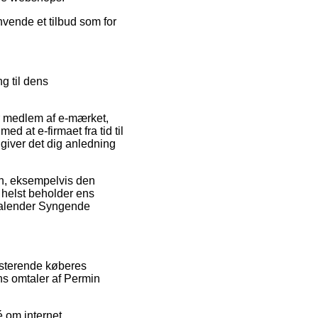
anvende et tilbud som for
g til dens
r medlem af e-mærket,
ed at e-firmaet fra tid til
giver det dig anledning
gen, eksempelvis den
m helst beholder ens
ekalender Syngende
sisterende køberes
ens omtaler af Permin
 om internet