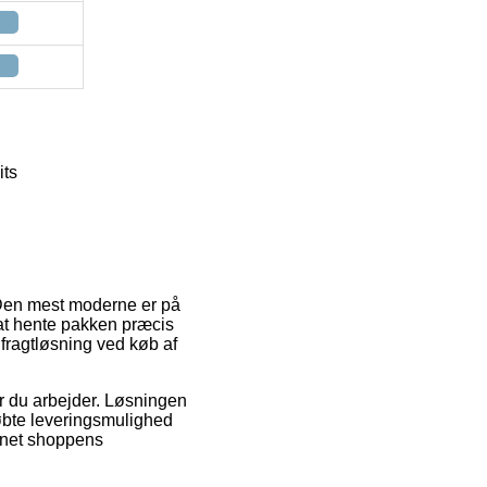
its
. Den mest moderne er på
il at hente pakken præcis
 fragtløsning ved køb af
vor du arbejder. Løsningen
øbte leveringsmulighed
ernet shoppens