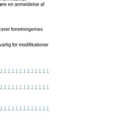
ggøre en anmeldelse af
cerer forretningernes
varlig for modifikationer
1
1
1
1
1
1
1
1
1
1
1
1
1
1
1
1
1
1
1
1
1
1
1
1
1
1
1
1
1
1
1
1
1
1
1
1
1
1
1