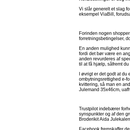
Vi slår generelt et slag 
eksempel ViaBill, foruds
Forinden nogen shopper ho
forretningsbetingelser, d
En anden mulighed kunne 
fordi det bør være en angi
anden revurderes af spec
til at få hjælp, såfremt 
I øvrigt er det godt at d
ombytningsrettighed e-for
kvittering, så man en an
Julemand 35x46cm, uafhæn
Trustpilot indebærer for
synspunkter og af den gru
Broderikit Aida Julekale
Facebook fremskaffer der