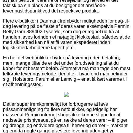
at man behøver varerne om et øjeblik, og herved er det
faktisk på sin plads at du besigtiger det anslåede
leveringstidspunkt ved det respektive produkt.
Flere e-butikker i Danmark frembyder muligheden for dag-til-
dag levering på de fleste af deres varer, eksempelvis Permin
Betty Garn 889402 Lyserød, som dog er regnet ud fra at
handlen laves forinden et nøjagtigt klokkeslæt, således at de
med sikkerhed kan nå at få varen ekspederet inden
logistikmedarbejderne tager hjem.
En hel del webbutikker byder på levering uden betaling,
men i mange tilfælde er det under forudsætning af at du
køber for et bestemt beløb. Alternativt må man tage den mest
letkøbte leveringsmetode, der ofte – hvad end man befinder
sig i Holstebro, Farum eller Lemvig – er at få kørt varerne til
et afhentningssted.
Det er super fremkommeligt for forbrugerne at lave
prissammenligning fra flere netbutikker, og følgelig har
masser af Permin internet shops ikke kunne slippe for at
nedsætte prisniveauet på en række af deres varer – til piger
og drenge, og endvidere også til herrer og damer – markant,
og endda nogle gange præstere levering uden gebyr.