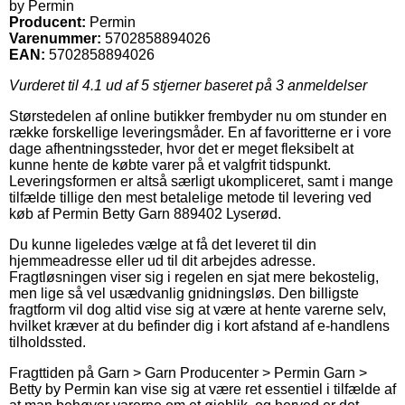
by Permin
Producent:
Permin
Varenummer:
5702858894026
EAN:
5702858894026
Vurderet til
4.1
ud af 5 stjerner baseret på
3
anmeldelser
Størstedelen af online butikker frembyder nu om stunder en
række forskellige leveringsmåder. En af favoritterne er i vore
dage afhentningssteder, hvor det er meget fleksibelt at
kunne hente de købte varer på et valgfrit tidspunkt.
Leveringsformen er altså særligt ukompliceret, samt i mange
tilfælde tillige den mest betalelige metode til levering ved
køb af Permin Betty Garn 889402 Lyserød.
Du kunne ligeledes vælge at få det leveret til din
hjemmeadresse eller ud til dit arbejdes adresse.
Fragtløsningen viser sig i regelen en sjat mere bekostelig,
men lige så vel usædvanlig gnidningsløs. Den billigste
fragtform vil dog altid vise sig at være at hente varerne selv,
hvilket kræver at du befinder dig i kort afstand af e-handlens
tilholdssted.
Fragttiden på Garn > Garn Producenter > Permin Garn >
Betty by Permin kan vise sig at være ret essentiel i tilfælde af