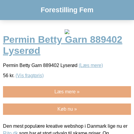
Forestilling Fem
Permin Betty Garn 889402
Lyserød
Permin Betty Garn 889402 Lyserød
(Læs mere)
56
kr.
(Vis fragtpris)
Læs mere »
Køb nu »
Den mest populære kreative webshop i Danmark lige nu er
Rito.dk
som har et stort udvalg til skarpe priser. Og