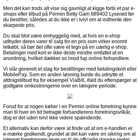
Men det kan trods alt vise sig gavnligt at kigge forbi et par e-
shops efter tilbud på Permin Betty Garn 889402 Lyserød før
du bestiller, således at du ikke er i tvivl om at indhente den
skarpeste pris.
Du skal blot være omhyggelig med, at hvis en e-shop
udbyder deres varer til salg for en pris som virker enormt
letkøbt, så bør det ofte være et tegn på en uærlig e-shop.
Betalinger med kort er ikke desto mindre omfattet af en
anordning, hvilket dækker os imod fup online forhandlere.
Vi slår generelt et slag for bestillinger med betalingskort eller
MobilePay. Som en anden løsning burde du udnytte et
afdragstilbud fra for eksempel ViaBill, ifald du efterspørger at
godtgøre omkostningerne over en længere periode.
Forud for at nogen køber i en Permin online forretning kunne
man til hver en tid betragte forhandlerens forretningsvilkår,
dog er det uden tvivl ikke videre spændende.
Et alternativ kan derfor være at finde ud af om e-handlen er
e-mærke godkendt, grundet at det kan være en sikring om at
internet forretningen lever op til de officielle danske regler,