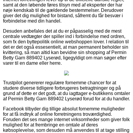
samt at den løbende føres tilsyn med af eksperter der har
nøje kendskab til de gældende bestemmelser. Derudover
giver det dig mulighed for bistand, såfremt du får besvær i
forbindelse med din handel.
Desuden anbefales det at du er påpasselig med de mest
centrale vedtægter der spiller ind i forbindelse med ordren,
som fx den byttepolitik online webshoppen lover. I relation til
det er det også essesentielt, at man permanent beholder sin
kvittering, så man altid kan bevidne sin shopping af Permin
Betty Garn 889402 Lyserød, ligegyldigt om man søger efter
varer til en dame eller herre.
Trustpilot genererer regulære fornemme chancer for at
studere diverse tidligere forbrugeres betragtninger og på
grund af dette er det godt, at du iagttager e-butikkens omtaler
af Permin Betty Garn 889402 Lyserød forud for at du handler.
Facebook tilbyder dig tillige absolut fornemme muligheder
for at få indtryk af online forretningens troværdighed.
Foruden det ses mange internet virksomheder som giver folk
mulighed for at frembringe en omtale af deres
købsoplevelse, som desuden må anvendes til at tage stilling