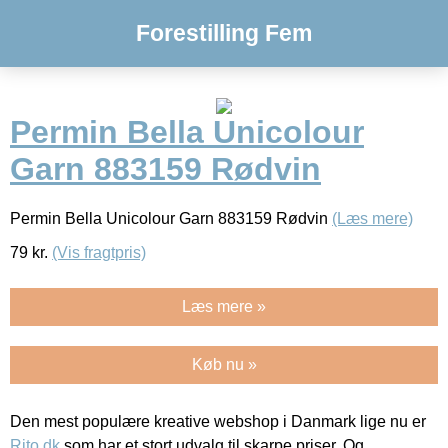
Forestilling Fem
Permin Bella Unicolour
Garn 883159 Rødvin
Permin Bella Unicolour Garn 883159 Rødvin
(Læs mere)
79
kr.
(Vis fragtpris)
Læs mere »
Køb nu »
Den mest populære kreative webshop i Danmark lige nu er
Rito.dk
som har et stort udvalg til skarpe priser. Og