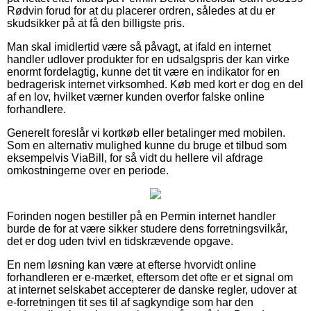
Rødvin forud for at du placerer ordren, således at du er
skudsikker på at få den billigste pris.
Man skal imidlertid være så påvagt, at ifald en internet
handler udlover produkter for en udsalgspris der kan virke
enormt fordelagtig, kunne det tit være en indikator for en
bedragerisk internet virksomhed. Køb med kort er dog en del
af en lov, hvilket værner kunden overfor falske online
forhandlere.
Generelt foreslår vi kortkøb eller betalinger med mobilen.
Som en alternativ mulighed kunne du bruge et tilbud som
eksempelvis ViaBill, for så vidt du hellere vil afdrage
omkostningerne over en periode.
Forinden nogen bestiller på en Permin internet handler
burde de for at være sikker studere dens forretningsvilkår,
det er dog uden tvivl en tidskrævende opgave.
En nem løsning kan være at efterse hvorvidt online
forhandleren er e-mærket, eftersom det ofte er et signal om
at internet selskabet accepterer de danske regler, udover at
e-forretningen tit ses til af sagkyndige som har den