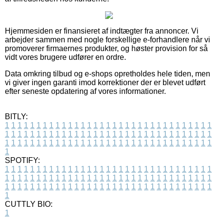
Hjemmesiden er finansieret af indtægter fra annoncer. Vi
arbejder sammen med nogle forskellige e-forhandlere når vi
promoverer firmaernes produkter, og høster provision for så
vidt vores brugere udfører en ordre.
Data omkring tilbud og e-shops opretholdes hele tiden, men
vi giver ingen garanti imod korrektioner der er blevet udført
efter seneste opdatering af vores informationer.
BITLY:
1
1
1
1
1
1
1
1
1
1
1
1
1
1
1
1
1
1
1
1
1
1
1
1
1
1
1
1
1
1
1
1
1
1
1
1
1
1
1
1
1
1
1
1
1
1
1
1
1
1
1
1
1
1
1
1
1
1
1
1
1
1
1
1
1
1
1
1
1
1
1
1
1
1
1
1
1
1
1
1
1
1
1
1
1
1
1
1
1
1
1
1
1
1
1
1
1
1
1
1
SPOTIFY:
1
1
1
1
1
1
1
1
1
1
1
1
1
1
1
1
1
1
1
1
1
1
1
1
1
1
1
1
1
1
1
1
1
1
1
1
1
1
1
1
1
1
1
1
1
1
1
1
1
1
1
1
1
1
1
1
1
1
1
1
1
1
1
1
1
1
1
1
1
1
1
1
1
1
1
1
1
1
1
1
1
1
1
1
1
1
1
1
1
1
1
1
1
1
1
1
1
1
1
1
CUTTLY BIO:
1