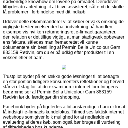
nødvendige knowhow om lovene på området. Derudover
tilbydes du anledning til at blive assisteret, såfremt du skulle
få problemer i forbindelse med dit indkøb.
Udover dette rekommanderer vi at køber er vaks omkring de
vigtigste bestemmelser der har indvirkning på handlen,
eksempelvis hvilken returneringsret e-firmaet garanterer. I
den relation er det tillige vigtigt, at man stadigvæk opbevarer
ens faktura, således man fremadrettet vil kunne
dokumentere sin bestilling af Permin Bella Unicolour Garn
883159 Rødvin, om du er på udkig efter produkter til en
voksen eller et barn.
Trustpilot byder på en række gode løsninger til at betragte
en stor portion tidligere konsumenters reflektioner og herved
slår vi et slag for, at du eksaminerer internet forretningens
bedømmelser af Permin Bella Unicolour Garn 883159
Rødvin før du færdiggør din shopping.
Facebook byder på ligeledes altid anstændige chancer for at
få indsigt i e-firmaets kundefokus. Tilmed ses faktisk internet
webshops som giver folk mulighed for at nedfælde en
evaluering af deres køb, som også bør bruges til vurdering
af tilfredsheden hos kunderne.