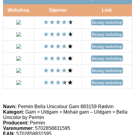
Webshop
Stjerner
Link
Besøg webshop
Besøg webshop
Besøg webshop
Besøg webshop
Besøg webshop
Besøg webshop
Navn:
Permin Bella Unicolour Garn 883159 Rødvin
Kategori:
Garn > Uldgarn > Mohair garn – Uldgarn > Bella
Unicolor by Permin
Producent:
Permin
Varenummer:
5702858831595
EAN:
5702858831595