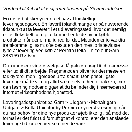
Vurderet til
4.4
ud af 5 stjerner baseret på
33
anmeldelser
En del e-butikker yder nu et hav af forskellige
leveringsudgaver. En favorit iblandt mange er på nuværende
tidspunkt at få leveret til et udleveringssted, hvor det nemlig
er ret fleksibelt for dig at kunne hente de nyindkøbte
produkter når der er mulighed for det. Metoden er jo vældig
fremkommelig, samt ofte desuden den mest prisbevidste
type af levering ved køb af Permin Bella Unicolour Garn
883159 Rødvin.
Du kunne endvidere vælge at få pakken bragt til din adresse
eller ud til dit arbejde. Fragtmetoden bliver for det meste en
tak dyrere, men ligeledes ultra smart. Den prisbilligste
leveringsmåde vil dog altid være selv at hente pakken, men
den løsning nødvendiggør at du befinder dig i nærheden af
internet virksomhedens hjemsted.
Leveringstidspunktet på Garn > Uldgarn > Mohair garn –
Uldgarn > Bella Unicolor by Permin er yderst væsentlig når
du har behov for dine nye produkter øjeblikkeligt, så med det
formål er det fuldt ud fornuftigt at vi kontrollerer den anslåede
leveringstid for den vedkommende vare.