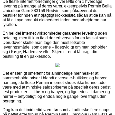
De fleste internet forretninger giver løfte om 1 hverdags
levering på mange af deres varer, eksempelvis Permin Bella
Unicolour Garn 883159 Rødvin, som påkræver at du
bestiller forinden et nøjagtigt klokkeslæt, sådan at de kan nå
at få dit nye produkt ekspederet inden medarbejderne har
fyraften.
En hel del internet virksomheder garanterer levering uden
betaling, men tit kun ifald der erhverves for en fastsat sum.
Derudover skulle man tage den mest letkøbte
leveringsmåde, som gerne – ligegyldigt om man opholder
sig i Køge, Haderslev eller Skjern – er at få bragt din
bestilling til en pakkeshop.
Det er særligt smertefrit for almindelige mennesker at
sammenholde priser i blandt diverse e-butikker, og herved
har langt de fleste Permin internet shops ikke kunne lade
være med at mindske salgspriserne på specielt deres bedst i
test produkter – til børn og babyer, og ligeledes til damer og
herrer – betydeligt, og endda nogle gange love fragt uden
beregning.
Dog kan det imidlertid være lønsomt at udforske flere shops
på nettet efter tilbud på Permin Bella Unicolour Garn 883159