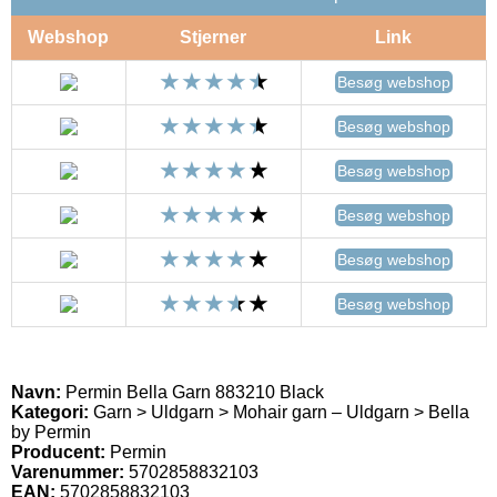
Webshop
Stjerner
Link
Besøg webshop
Besøg webshop
Besøg webshop
Besøg webshop
Besøg webshop
Besøg webshop
Navn:
Permin Bella Garn 883210 Black
Kategori:
Garn > Uldgarn > Mohair garn – Uldgarn > Bella
by Permin
Producent:
Permin
Varenummer:
5702858832103
EAN:
5702858832103