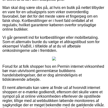
Man skal dog være obs på, at hvis en butik på nettet tilbyder
en vare for en udsalgspris som virker overordentlig
favorabel, bør det for det meste være et fingerpeg om en
falsk shop. Kortbestillinger er i hvert fald omfattet af et
regulativ, hvilket garanterer køberen overfor snydagtige
online butikker.
Vi går generelt ind for kortbestillinger eller mobilbetaling.
Som et alternativ burde du vælge et afdragstilbud som for
eksempel ViaBill, i tilfælde af at du vil afbetale
omkostningerne ude i fremtiden.
Forud for at folk shopper hos en Permin internet virksomhed
bør man utvivlsomt gennemlæse butikkens
handelsbetingelser, det er dog almindeligvis et
tidskrævende arbejde.
Et nemt alternativ kan være at finde ud af hvorvidt internet
shoppen er e-mærke godkendt, eftersom det skulle være et
sympol på at online virksomheden efterlever de opstillede
regler, tillige med at webbutikken løbende monitoreres af
sagkyndige der er meget bekendte med de gældende vilkår.