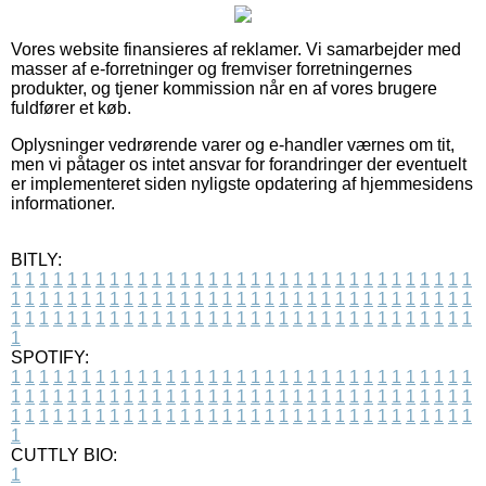
Vores website finansieres af reklamer. Vi samarbejder med
masser af e-forretninger og fremviser forretningernes
produkter, og tjener kommission når en af vores brugere
fuldfører et køb.
Oplysninger vedrørende varer og e-handler værnes om tit,
men vi påtager os intet ansvar for forandringer der eventuelt
er implementeret siden nyligste opdatering af hjemmesidens
informationer.
BITLY:
1
1
1
1
1
1
1
1
1
1
1
1
1
1
1
1
1
1
1
1
1
1
1
1
1
1
1
1
1
1
1
1
1
1
1
1
1
1
1
1
1
1
1
1
1
1
1
1
1
1
1
1
1
1
1
1
1
1
1
1
1
1
1
1
1
1
1
1
1
1
1
1
1
1
1
1
1
1
1
1
1
1
1
1
1
1
1
1
1
1
1
1
1
1
1
1
1
1
1
1
SPOTIFY:
1
1
1
1
1
1
1
1
1
1
1
1
1
1
1
1
1
1
1
1
1
1
1
1
1
1
1
1
1
1
1
1
1
1
1
1
1
1
1
1
1
1
1
1
1
1
1
1
1
1
1
1
1
1
1
1
1
1
1
1
1
1
1
1
1
1
1
1
1
1
1
1
1
1
1
1
1
1
1
1
1
1
1
1
1
1
1
1
1
1
1
1
1
1
1
1
1
1
1
1
CUTTLY BIO:
1