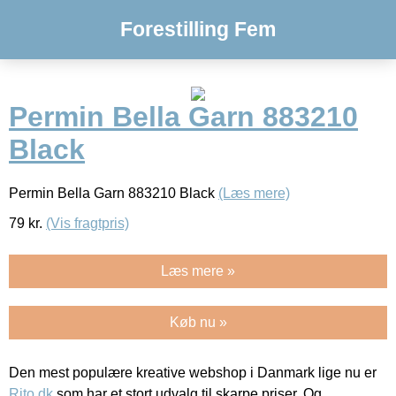
Forestilling Fem
Permin Bella Garn 883210
Black
Permin Bella Garn 883210 Black
(Læs mere)
79
kr.
(Vis fragtpris)
Læs mere »
Køb nu »
Den mest populære kreative webshop i Danmark lige nu er
Rito.dk
som har et stort udvalg til skarpe priser. Og