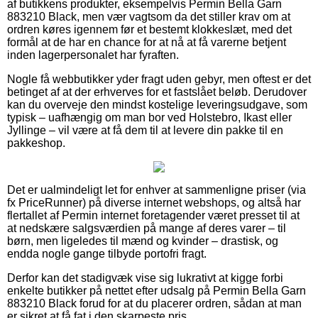
af butikkens produkter, eksempelvis Permin Bella Garn
883210 Black, men vær vagtsom da det stiller krav om at
ordren køres igennem før et bestemt klokkeslæt, med det
formål at de har en chance for at nå at få varerne betjent
inden lagerpersonalet har fyraften.
Nogle få webbutikker yder fragt uden gebyr, men oftest er det
betinget af at der erhverves for et fastslået beløb. Derudover
kan du overveje den mindst kostelige leveringsudgave, som
typisk – uafhængig om man bor ved Holstebro, Ikast eller
Jyllinge – vil være at få dem til at levere din pakke til en
pakkeshop.
Det er ualmindeligt let for enhver at sammenligne priser (via
fx PriceRunner) på diverse internet webshops, og altså har
flertallet af Permin internet foretagender været presset til at
at nedskære salgsværdien på mange af deres varer – til
børn, men ligeledes til mænd og kvinder – drastisk, og
endda nogle gange tilbyde portofri fragt.
Derfor kan det stadigvæk vise sig lukrativt at kigge forbi
enkelte butikker på nettet efter udsalg på Permin Bella Garn
883210 Black forud for at du placerer ordren, sådan at man
er sikret at få fat i den skarpeste pris.