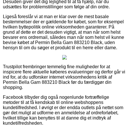
Desuden giver det dig lejlighed til at få hjælp, når du
udsættes for problemstillinger som følge af din ordre.
Ligeså foreslår vi at man er klar over de mest basale
bestemmelser der er gældende for købet, som for eksempel
hvilken byttepolitik online virksomheden garanterer. På
grund af dette er det desuden vigtigt, at man når som helst
bevarer ens ordremail, således man når som helst vil kunne
bevise købet af Permin Bella Garn 883210 Black, uden
hensyn til om du søger et produkt til en herre eller dame.
Trustpilot frembringer temmelig fine muligheder for at
inspicere flere aktuelle køberes evalueringer og derfor går vi
ind for, at du udforsker internet virksomhedens kritik af
Permin Bella Garn 883210 Black før du færdiggør din
shopping.
Facebook tilbyder dig også nogenlunde fortræffelige
metoder til at få kendskab til online webshoppens
kundetilfredshed. I øvrigt er der endda outlets på nettet som
gør det muligt at udforme en anmeldelse af ordreforløbet,
hvilket tillige kan benyttes til at danne dig et indtryk af
kundetilfredsheden.