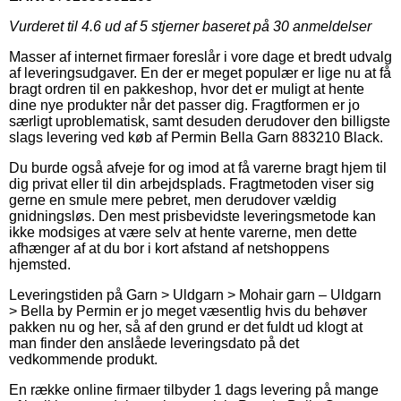
Vurderet til
4.6
ud af 5 stjerner baseret på
30
anmeldelser
Masser af internet firmaer foreslår i vore dage et bredt udvalg
af leveringsudgaver. En der er meget populær er lige nu at få
bragt ordren til en pakkeshop, hvor det er muligt at hente
dine nye produkter når det passer dig. Fragtformen er jo
særligt uproblematisk, samt desuden derudover den billigste
slags levering ved køb af Permin Bella Garn 883210 Black.
Du burde også afveje for og imod at få varerne bragt hjem til
dig privat eller til din arbejdsplads. Fragtmetoden viser sig
gerne en smule mere pebret, men derudover vældig
gnidningsløs. Den mest prisbevidste leveringsmetode kan
ikke modsiges at være selv at hente varerne, men dette
afhænger af at du bor i kort afstand af netshoppens
hjemsted.
Leveringstiden på Garn > Uldgarn > Mohair garn – Uldgarn
> Bella by Permin er jo meget væsentlig hvis du behøver
pakken nu og her, så af den grund er det fuldt ud klogt at
man finder den anslåede leveringsdato på det
vedkommende produkt.
En række online firmaer tilbyder 1 dags levering på mange