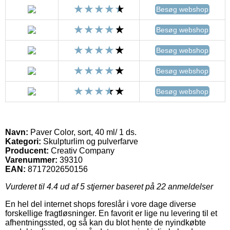
Besøg webshop
Besøg webshop
Besøg webshop
Besøg webshop
Besøg webshop
Navn:
Paver Color, sort, 40 ml/ 1 ds.
Kategori:
Skulpturlim og pulverfarve
Producent:
Creativ Company
Varenummer:
39310
EAN:
8717202650156
Vurderet til
4.4
ud af 5 stjerner baseret på
22
anmeldelser
En hel del internet shops foreslår i vore dage diverse
forskellige fragtløsninger. En favorit er lige nu levering til et
afhentningssted, og så kan du blot hente de nyindkøbte