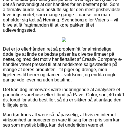
det så nødvendigt at der handles for en bestemt pris. Som
alternativ burde man beslutte sig for den mest prisbevidste
leveringsmodel, som mange gange – uanset om man
opholder sig tæt på Herning, Svendborg eller Vojens – vil
blive at få fragtmanden til at køre pakken til et
udleveringssted.
Det er jo efterhånden ret så problemfrit for almindelige
dødelige at finde de bedste priser fra diverse firmaer på
nettet, og med det motiv har flertallet af Creativ Company e-
handler været presset til at at nedskære salgsværdien på
mange af deres produkter – til piger og drenge, men
ligeledes til herrer og damer – voldsomt, og endda nogle
gange yde levering uden betaling.
Det kan dog immervæk være indbringende at analysere et
par online varehuse efter tilbud på Paver Color, sort, 40 ml/ 1
ds. forud for at du bestiller, så du er sikker på at antage den
billigste pris.
Man bør trods alt være så påpasselig, at hvis en internet
virksomhed annoncerer en vare til salg for en pris som kan
ses som mystisk billig, kan det undertiden være et