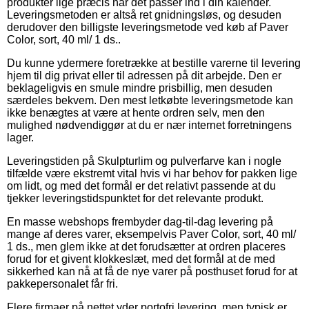
produkter lige præcis når det passer ind i din kalender.
Leveringsmetoden er altså ret gnidningsløs, og desuden
derudover den billigste leveringsmetode ved køb af Paver
Color, sort, 40 ml/ 1 ds..
Du kunne ydermere foretrække at bestille varerne til levering
hjem til dig privat eller til adressen på dit arbejde. Den er
beklageligvis en smule mindre prisbillig, men desuden
særdeles bekvem. Den mest letkøbte leveringsmetode kan
ikke benægtes at være at hente ordren selv, men den
mulighed nødvendiggør at du er nær internet forretningens
lager.
Leveringstiden på Skulpturlim og pulverfarve kan i nogle
tilfælde være ekstremt vital hvis vi har behov for pakken lige
om lidt, og med det formål er det relativt passende at du
tjekker leveringstidspunktet for det relevante produkt.
En masse webshops frembyder dag-til-dag levering på
mange af deres varer, eksempelvis Paver Color, sort, 40 ml/
1 ds., men glem ikke at det forudsætter at ordren placeres
forud for et givent klokkeslæt, med det formål at de med
sikkerhed kan nå at få de nye varer på posthuset forud for at
pakkepersonalet får fri.
Flere firmaer på nettet yder portofri levering, men typisk er