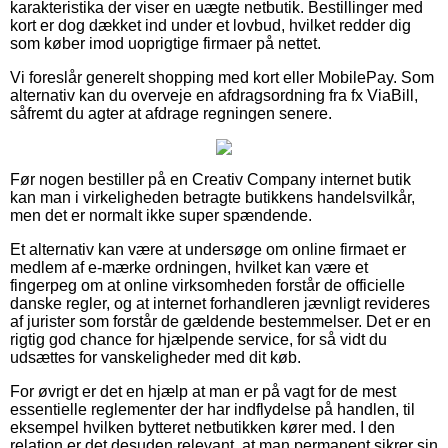
karakteristika der viser en uægte netbutik. Bestillinger med
kort er dog dækket ind under et lovbud, hvilket redder dig
som køber imod uoprigtige firmaer på nettet.
Vi foreslår generelt shopping med kort eller MobilePay. Som
alternativ kan du overveje en afdragsordning fra fx ViaBill,
såfremt du agter at afdrage regningen senere.
Før nogen bestiller på en Creativ Company internet butik
kan man i virkeligheden betragte butikkens handelsvilkår,
men det er normalt ikke super spændende.
Et alternativ kan være at undersøge om online firmaet er
medlem af e-mærke ordningen, hvilket kan være et
fingerpeg om at online virksomheden forstår de officielle
danske regler, og at internet forhandleren jævnligt revideres
af jurister som forstår de gældende bestemmelser. Det er en
rigtig god chance for hjælpende service, for så vidt du
udsættes for vanskeligheder med dit køb.
For øvrigt er det en hjælp at man er på vagt for de mest
essentielle reglementer der har indflydelse på handlen, til
eksempel hvilken bytteret netbutikken kører med. I den
relation er det desuden relevant, at man permanent sikrer sin