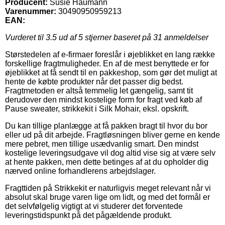
Producent:
Susie Haumann
Varenummer:
30490950959213
EAN:
Vurderet til
3.5
ud af 5 stjerner baseret på
31
anmeldelser
Størstedelen af e-firmaer foreslår i øjeblikket en lang række
forskellige fragtmuligheder. En af de mest benyttede er for
øjeblikket at få sendt til en pakkeshop, som gør det muligt at
hente de købte produkter når det passer dig bedst.
Fragtmetoden er altså temmelig let gængelig, samt tit
derudover den mindst kostelige form for fragt ved køb af
Pause sweater, strikkekit i Silk Mohair, eksl. opskrift.
Du kan tillige planlægge at få pakken bragt til hvor du bor
eller ud på dit arbejde. Fragtløsningen bliver gerne en kende
mere pebret, men tillige usædvanlig smart. Den mindst
kostelige leveringsudgave vil dog altid vise sig at være selv
at hente pakken, men dette betinges af at du opholder dig
nærved online forhandlerens arbejdslager.
Fragttiden på Strikkekit er naturligvis meget relevant når vi
absolut skal bruge varen lige om lidt, og med det formål er
det selvfølgelig vigtigt at vi studerer det forventede
leveringstidspunkt på det pågældende produkt.