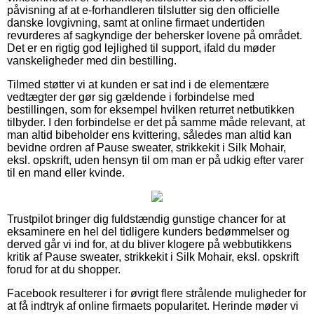
påvisning af at e-forhandleren tilslutter sig den officielle
danske lovgivning, samt at online firmaet undertiden
revurderes af sagkyndige der behersker lovene på området.
Det er en rigtig god lejlighed til support, ifald du møder
vanskeligheder med din bestilling.
Tilmed støtter vi at kunden er sat ind i de elementære
vedtægter der gør sig gældende i forbindelse med
bestillingen, som for eksempel hvilken returret netbutikken
tilbyder. I den forbindelse er det på samme måde relevant, at
man altid bibeholder ens kvittering, således man altid kan
bevidne ordren af Pause sweater, strikkekit i Silk Mohair,
eksl. opskrift, uden hensyn til om man er på udkig efter varer
til en mand eller kvinde.
Trustpilot bringer dig fuldstændig gunstige chancer for at
eksaminere en hel del tidligere kunders bedømmelser og
derved går vi ind for, at du bliver klogere på webbutikkens
kritik af Pause sweater, strikkekit i Silk Mohair, eksl. opskrift
forud for at du shopper.
Facebook resulterer i for øvrigt flere strålende muligheder for
at få indtryk af online firmaets popularitet. Herinde møder vi