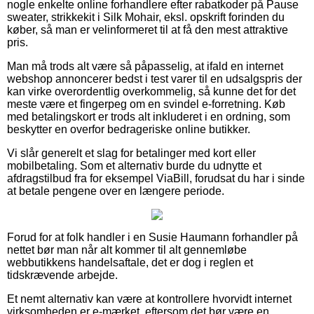
nogle enkelte online forhandlere efter rabatkoder på Pause
sweater, strikkekit i Silk Mohair, eksl. opskrift forinden du
køber, så man er velinformeret til at få den mest attraktive
pris.
Man må trods alt være så påpasselig, at ifald en internet
webshop annoncerer bedst i test varer til en udsalgspris der
kan virke overordentlig overkommelig, så kunne det for det
meste være et fingerpeg om en svindel e-forretning. Køb
med betalingskort er trods alt inkluderet i en ordning, som
beskytter en overfor bedrageriske online butikker.
Vi slår generelt et slag for betalinger med kort eller
mobilbetaling. Som et alternativ burde du udnytte et
afdragstilbud fra for eksempel ViaBill, forudsat du har i sinde
at betale pengene over en længere periode.
Forud for at folk handler i en Susie Haumann forhandler på
nettet bør man når alt kommer til alt gennemløbe
webbutikkens handelsaftale, det er dog i reglen et
tidskrævende arbejde.
Et nemt alternativ kan være at kontrollere hvorvidt internet
virksomheden er e-mærket, eftersom det bør være en