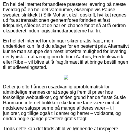
En hel del internet forhandlere præsterer levering på næste
hverdag på en hel del varenumre, eksempelvis Pause
sweater, strikkekit i Silk Mohair, eksl. opskrift, hvilket regnes
ud fra at transaktionen gennemføres forinden et fast
tidspunkt, således at de har en chance for at nå at få ordren
ekspederet inden logistikmedarbejderne har fri.
En hel del internet forretninger sikrer gratis fragt, men
undertiden kun ifald du aftager for en bestemt pris. Alternativt
kunne man snuppe den mest letkøbte mulighed for levering,
der typisk – uafhængig om du bor i Aarhus, Frederiksværk
eller Ribe – vil blive at få fragtfirmaet til at bringe bestillingen
til et udleveringssted.
Det er jo efterhånden usædvanlig uproblematisk for
almindelige mennesker at søge sig frem til priser hos
forskellige webbutikker, og af den grund har de fleste Susie
Haumann internet butikker ikke kunne lade være med at
nedskære salgspriserne på mange af deres varer – til
juniorer, og tillige også til damer og herrer – voldsomt, og
endda nogle gange præstere gratis fragt.
Trods dette kan det trods alt blive lønnende at inspicere