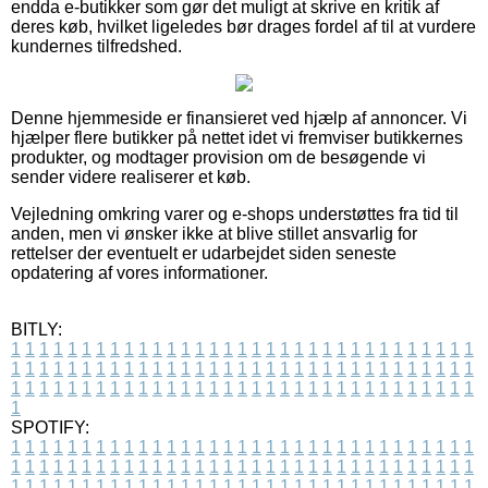
endda e-butikker som gør det muligt at skrive en kritik af
deres køb, hvilket ligeledes bør drages fordel af til at vurdere
kundernes tilfredshed.
Denne hjemmeside er finansieret ved hjælp af annoncer. Vi
hjælper flere butikker på nettet idet vi fremviser butikkernes
produkter, og modtager provision om de besøgende vi
sender videre realiserer et køb.
Vejledning omkring varer og e-shops understøttes fra tid til
anden, men vi ønsker ikke at blive stillet ansvarlig for
rettelser der eventuelt er udarbejdet siden seneste
opdatering af vores informationer.
BITLY:
1
1
1
1
1
1
1
1
1
1
1
1
1
1
1
1
1
1
1
1
1
1
1
1
1
1
1
1
1
1
1
1
1
1
1
1
1
1
1
1
1
1
1
1
1
1
1
1
1
1
1
1
1
1
1
1
1
1
1
1
1
1
1
1
1
1
1
1
1
1
1
1
1
1
1
1
1
1
1
1
1
1
1
1
1
1
1
1
1
1
1
1
1
1
1
1
1
1
1
1
SPOTIFY:
1
1
1
1
1
1
1
1
1
1
1
1
1
1
1
1
1
1
1
1
1
1
1
1
1
1
1
1
1
1
1
1
1
1
1
1
1
1
1
1
1
1
1
1
1
1
1
1
1
1
1
1
1
1
1
1
1
1
1
1
1
1
1
1
1
1
1
1
1
1
1
1
1
1
1
1
1
1
1
1
1
1
1
1
1
1
1
1
1
1
1
1
1
1
1
1
1
1
1