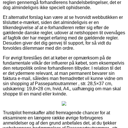
reglen gennemgå forhandlerens handelsbetingelser, det er
dog almindeligvis ikke specielt ophidsende.
Et alternativt forslag kan være at se hvorvidt webbutikken er
tilsluttet e-mærket, siden det almindeligvis er en
tilkendegivelse af at e-forhandleren retter sig efter de
gældende danske regler, udover at netshoppen tit overvåges
af fagfolk der har meget erfaring med de gældende regler.
Desuden giver det dig genvej til support, for så vidt du
forvoldes dilemmaer med din ordre.
For øvrigt foreslåes det at køber er opmærksom på de
fundamentale vilkår der influerer på købet, som eksempelvis
den returpolitik online forhandleren tilbyder. I relation til det
er det ydermere relevant, at man permanent bevarer sin
faktura e-mail, således man fremadrettet vil kunne vidne om
sin shopping af Passepartoutrammer , str. 28,5×37 cm,
udskæring: 19,8×28 cm, hvid, A4,, uafhængig om man skal
shoppe til en mand eller kvinde.
Trustpilot fremskaffer altid fremragende chancer for at
eksaminere en længere række øvrige forbrugeres
anmeldelser og af den grund anbefales det, at du tjekker