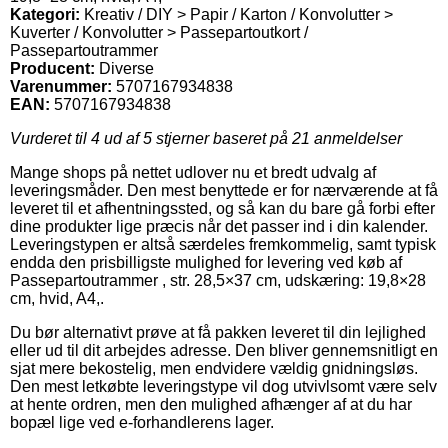
Kategori:
Kreativ / DIY > Papir / Karton / Konvolutter >
Kuverter / Konvolutter > Passepartoutkort /
Passepartoutrammer
Producent:
Diverse
Varenummer:
5707167934838
EAN:
5707167934838
Vurderet til
4
ud af 5 stjerner baseret på
21
anmeldelser
Mange shops på nettet udlover nu et bredt udvalg af
leveringsmåder. Den mest benyttede er for nærværende at få
leveret til et afhentningssted, og så kan du bare gå forbi efter
dine produkter lige præcis når det passer ind i din kalender.
Leveringstypen er altså særdeles fremkommelig, samt typisk
endda den prisbilligste mulighed for levering ved køb af
Passepartoutrammer , str. 28,5×37 cm, udskæring: 19,8×28
cm, hvid, A4,.
Du bør alternativt prøve at få pakken leveret til din lejlighed
eller ud til dit arbejdes adresse. Den bliver gennemsnitligt en
sjat mere bekostelig, men endvidere vældig gnidningsløs.
Den mest letkøbte leveringstype vil dog utvivlsomt være selv
at hente ordren, men den mulighed afhænger af at du har
bopæl lige ved e-forhandlerens lager.