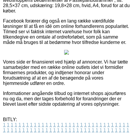
webshoppens bedømmelser af Passepartoutrammer , str.
28,5×37 cm, udskæring: 19,8×28 cm, hvid, A4, forud for at du
køber.
Facebook forærer dig også en lang række værdifulde
løsninger til at få en idé om online forhandlerens popularitet.
Tilmed ser vi faktisk internet varehuse hvor folk kan
tilkendegive en omtale af ordreforløbet, som på samme
måde må bruges til at bedømme hvor tilfredse kunderne er.
Vores side er finansieret ved hjælp af annoncer. Vi har tætte
samarbejder med en række online outlets idet vi formidler
firmaernes produkter, og indtjener honorar under
forudsætning af at en af de besøgende på vores
hjemmeside udfører en ordre.
Informationer angående tilbud og internet shops ajourføres
nu og da, men der tages forbehold for forandringer der er
blevet lavet efter sidste opdatering af vores oplysninger.
BITLY:
1
1
1
1
1
1
1
1
1
1
1
1
1
1
1
1
1
1
1
1
1
1
1
1
1
1
1
1
1
1
1
1
1
1
1
1
1
1
1
1
1
1
1
1
1
1
1
1
1
1
1
1
1
1
1
1
1
1
1
1
1
1
1
1
1
1