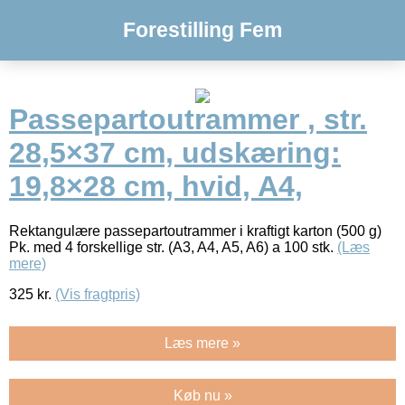
Forestilling Fem
Passepartoutrammer , str.
28,5×37 cm, udskæring:
19,8×28 cm, hvid, A4,
Rektangulære passepartoutrammer i kraftigt karton (500 g)
Pk. med 4 forskellige str. (A3, A4, A5, A6) a 100 stk.
(Læs
mere)
325
kr.
(Vis fragtpris)
Læs mere »
Køb nu »