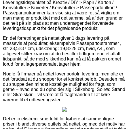
Leveringstidspunktet på Kreativ / DIY > Papir / Karton /
Konvolutter > Kuverter / Konvolutter > Passepartoutkort /
Passepartoutrammer kan vise sig at være ret så vigtig om
man mangler produktet med det samme, så af den grund er
det helt på sin plads at man undersøger det forventede
leveringstidspunkt for det pågældende produkt.
En del forretninger på nettet giver 1 dags levering på
massevis af produkter, eksempelvis Passepartoutrammer ,
str. 28,5×37 cm, udskæring: 19,8×28 cm, hvid, A4,, som
alligevel stiller krav om at du bestiller tidligere end et aftalt
tidspunkt, så de med sikkerhed kan nå at få pakken ordnet
forud for at lagerpersonalet tager hjem.
Nogle få firmaer på nettet lover portofri levering, men ofte er
det forudsat at du shopper for et konkret beløb. Desuden må
du snuppe den mindst kostelige mulighed for fragt, som
gerne – hvad end du opholder sig i Silkeborg, Solrød Strand
eller Skælskør – vil være at få fragtmanden til at køre
varerne til et udleveringssted.
Det er jo ekstremt smertefrit for købere at sammenligne
priser i blandt diverse outlets på nettet, og med det motiv har