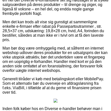
en hel del Diverse e-forhandlere set sig nødsaget til at trykke
salgsværdien på deres produkter – til drenge og piger, og
ligeså til voksne – en hel del, og endda nogle gange
frembyde portofri fragt.
Men det kan trods alt vise sig gunstigt at sammenligne
enkelte e-firmaer efter rabat på Passepartoutrammer , str.
28,5×37 cm, udskæring: 19,8×28 cm, hvid, A4, forinden du
bestiller, således at man ikke er i tvivl om at få den laveste
pris.
Man bør dog være omhyggelig med, at såfremt en internet
webshop udlover deres produkter for en udsalgspris der kan
virke utopisk attraktiv, bør det undertiden være et fingerpeg
om en uoprigtig e-forhandler. Handler med kort er på den
anden side omfattet af en foranstaltning, der forsvarer folk
overfor uægte internet webshops.
Generelt tilråder vi køb med betalingskort eller MobilePay.
Som et alternativ bør du overveje en afdragsløsning fra
f.eks. ViaBill, i tilfælde af at du gerne vil finansiere prisen
over tid.
Inden folk køber hos en Diverse e-handler behøver man i