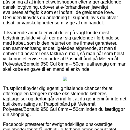
påvisning af at internet webshoppen efterfølger gældende
dansk lovgivning, udover at e-forhandleren jævnligt
evalueres af fagfolk som er indført i de gældende love.
Desuden tilbydes du anledning til support, hvis du bliver
udsat for vanskeligheder som følge af din handel.
Tilsvarende anbefaler vi at du er på vagt for de mest
betydningsfulde vilkår der gør sig gældende i forbindelse
med købet, som fx den returret online firmaet garanterer. I
den sammenhæng er det ligeledes afgørende, at man til
enhver tid bevarer ens faktura e-mail, så man når som helst
vil kunne eftervise sin ordre af Paspoilbånd på Metermål
Polyester/Bomuld 950 Gul 8mm – 50cm, uafhængig om man
skal købe en gave til en mand eller kvinde.
Trustpilot tilbyder dig egentlig tiltalende chancer for at
eftersøge en længere række eksisterende køberes
iagttagelser og derfor går vi ind for, at du gennemgår internet
butikkens ratings af Paspoilbånd på Metermål
Polyester/Bomuld 950 Gul 8mm – 50cm inden du færdiggør
din shopping.
Facebook præsterer for øvrigt adskillige ønskværdige
muligheder for at få indblik i e-forhandlerens popularitet.