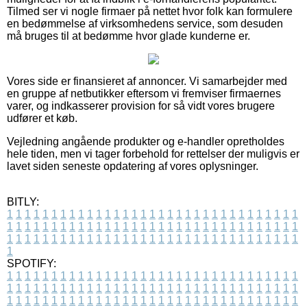
Tilmed ser vi nogle firmaer på nettet hvor folk kan formulere
en bedømmelse af virksomhedens service, som desuden
må bruges til at bedømme hvor glade kunderne er.
Vores side er finansieret af annoncer. Vi samarbejder med
en gruppe af netbutikker eftersom vi fremviser firmaernes
varer, og indkasserer provision for så vidt vores brugere
udfører et køb.
Vejledning angående produkter og e-handler opretholdes
hele tiden, men vi tager forbehold for rettelser der muligvis er
lavet siden seneste opdatering af vores oplysninger.
BITLY:
1
1
1
1
1
1
1
1
1
1
1
1
1
1
1
1
1
1
1
1
1
1
1
1
1
1
1
1
1
1
1
1
1
1
1
1
1
1
1
1
1
1
1
1
1
1
1
1
1
1
1
1
1
1
1
1
1
1
1
1
1
1
1
1
1
1
1
1
1
1
1
1
1
1
1
1
1
1
1
1
1
1
1
1
1
1
1
1
1
1
1
1
1
1
1
1
1
1
1
1
SPOTIFY:
1
1
1
1
1
1
1
1
1
1
1
1
1
1
1
1
1
1
1
1
1
1
1
1
1
1
1
1
1
1
1
1
1
1
1
1
1
1
1
1
1
1
1
1
1
1
1
1
1
1
1
1
1
1
1
1
1
1
1
1
1
1
1
1
1
1
1
1
1
1
1
1
1
1
1
1
1
1
1
1
1
1
1
1
1
1
1
1
1
1
1
1
1
1
1
1
1
1
1