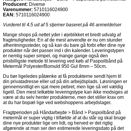
Producent:
Diverse
Varenummer:
5710116024900
EAN:
5710116024900
Vurderet til
4.5
ud af 5 stjerner baseret på
46
anmeldelser
Mange shops på nettet yder i øjeblikket et bredt udvalg af
fragtmuligheder. En af de mest anvendte er nu om stunder
afhentningssteder, og så kan du bare gå forbi efter dine nye
produkter når det passer ind i din kalender. Leveringstypen
er nemlig super simpel, og mange gange også den
prisbilligste metode til levering ved køb af Paspoilbånd på
Metermål Polyester/Bomuld 950 Gul 8mm – 50cm.
Du bør ligeledes påtænke at få produkterne sendt hjem til
din privatadresse eller ud på din arbejdsplads. Løsningen er
gennemsnitligt en sjat mere pebret, men lige så vel vældig
ligetil. Den mest letkøbte leveringstype kan ikke modsiges at
være at du selv henter produkterne, men det stiller krav om
at du har bopæl lige ved webshoppens arbejdslager.
Fragtperioden på Håndarbejde > Bånd > Paspoilbånd på
metermål er super vigtig i tilfælde af at du står og skal bruge
dine nye produkter lige om lidt, og herved er det rigtig
afgørende at man ser den estimerede leveringsdato på det