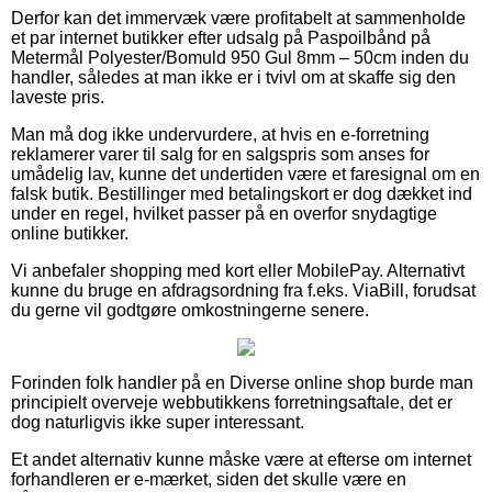
Derfor kan det immervæk være profitabelt at sammenholde
et par internet butikker efter udsalg på Paspoilbånd på
Metermål Polyester/Bomuld 950 Gul 8mm – 50cm inden du
handler, således at man ikke er i tvivl om at skaffe sig den
laveste pris.
Man må dog ikke undervurdere, at hvis en e-forretning
reklamerer varer til salg for en salgspris som anses for
umådelig lav, kunne det undertiden være et faresignal om en
falsk butik. Bestillinger med betalingskort er dog dækket ind
under en regel, hvilket passer på en overfor snydagtige
online butikker.
Vi anbefaler shopping med kort eller MobilePay. Alternativt
kunne du bruge en afdragsordning fra f.eks. ViaBill, forudsat
du gerne vil godtgøre omkostningerne senere.
Forinden folk handler på en Diverse online shop burde man
principielt overveje webbutikkens forretningsaftale, det er
dog naturligvis ikke super interessant.
Et andet alternativ kunne måske være at efterse om internet
forhandleren er e-mærket, siden det skulle være en