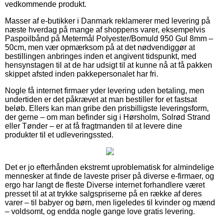
vedkommende produkt.
Masser af e-butikker i Danmark reklamerer med levering på
næste hverdag på mange af shoppens varer, eksempelvis
Paspoilbånd på Metermål Polyester/Bomuld 950 Gul 8mm –
50cm, men vær opmærksom på at det nødvendiggør at
bestillingen anbringes inden et angivent tidspunkt, med
hensynstagen til at de har udsigt til at kunne nå at få pakken
skippet afsted inden pakkepersonalet har fri.
Nogle få internet firmaer yder levering uden betaling, men
undertiden er det påkrævet at man bestiller for et fastsat
beløb. Ellers kan man gribe den prisbilligste leveringsform,
der gerne – om man befinder sig i Hørsholm, Solrød Strand
eller Tønder – er at få fragtmanden til at levere dine
produkter til et udleveringssted.
Det er jo efterhånden ekstremt uproblematisk for almindelige
mennesker at finde de laveste priser på diverse e-firmaer, og
ergo har langt de fleste Diverse internet forhandlere været
presset til at at trykke salgspriserne på en række af deres
varer – til babyer og børn, men ligeledes til kvinder og mænd
– voldsomt, og endda nogle gange love gratis levering.