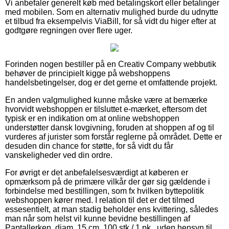
Vi anbefaler generelt køb med betalingskort eller betalinger
med mobilen. Som en alternativ mulighed burde du udnytte
et tilbud fra eksempelvis ViaBill, for så vidt du higer efter at
godtgøre regningen over flere uger.
Forinden nogen bestiller på en Creativ Company webbutik
behøver de principielt kigge på webshoppens
handelsbetingelser, dog er det gerne et omfattende projekt.
En anden valgmulighed kunne måske være at bemærke
hvorvidt webshoppen er tilsluttet e-mærket, eftersom det
typisk er en indikation om at online webshoppen
understøtter dansk lovgivning, foruden at shoppen af og til
vurderes af jurister som forstår reglerne på området. Dette er
desuden din chance for støtte, for så vidt du får
vanskeligheder ved din ordre.
For øvrigt er det anbefalelsesværdigt at køberen er
opmærksom på de primære vilkår der gør sig gældende i
forbindelse med bestillingen, som fx hvilken byttepolitik
webshoppen kører med. I relation til det er det tilmed
essesentielt, at man stadig beholder ens kvittering, således
man når som helst vil kunne bevidne bestillingen af
Paptallerken, diam. 15 cm, 100 stk./ 1 pk., uden hensyn til