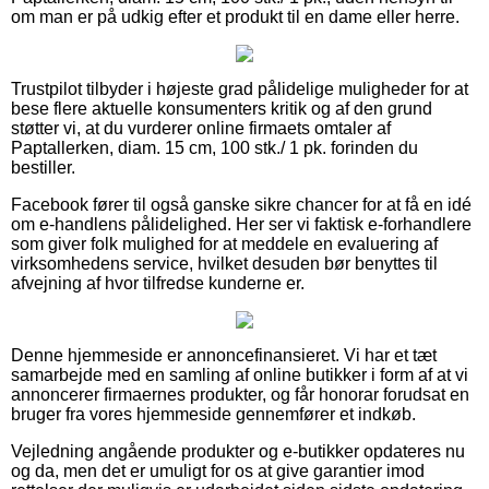
om man er på udkig efter et produkt til en dame eller herre.
Trustpilot tilbyder i højeste grad pålidelige muligheder for at
bese flere aktuelle konsumenters kritik og af den grund
støtter vi, at du vurderer online firmaets omtaler af
Paptallerken, diam. 15 cm, 100 stk./ 1 pk. forinden du
bestiller.
Facebook fører til også ganske sikre chancer for at få en idé
om e-handlens pålidelighed. Her ser vi faktisk e-forhandlere
som giver folk mulighed for at meddele en evaluering af
virksomhedens service, hvilket desuden bør benyttes til
afvejning af hvor tilfredse kunderne er.
Denne hjemmeside er annoncefinansieret. Vi har et tæt
samarbejde med en samling af online butikker i form af at vi
annoncerer firmaernes produkter, og får honorar forudsat en
bruger fra vores hjemmeside gennemfører et indkøb.
Vejledning angående produkter og e-butikker opdateres nu
og da, men det er umuligt for os at give garantier imod