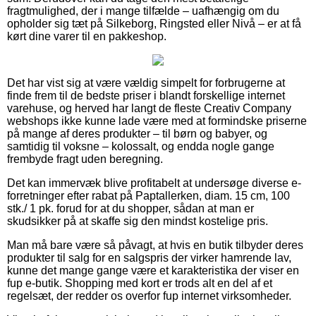
fragtmulighed, der i mange tilfælde – uafhængig om du
opholder sig tæt på Silkeborg, Ringsted eller Nivå – er at få
kørt dine varer til en pakkeshop.
Det har vist sig at være vældig simpelt for forbrugerne at
finde frem til de bedste priser i blandt forskellige internet
varehuse, og herved har langt de fleste Creativ Company
webshops ikke kunne lade være med at formindske priserne
på mange af deres produkter – til børn og babyer, og
samtidig til voksne – kolossalt, og endda nogle gange
frembyde fragt uden beregning.
Det kan immervæk blive profitabelt at undersøge diverse e-
forretninger efter rabat på Paptallerken, diam. 15 cm, 100
stk./ 1 pk. forud for at du shopper, sådan at man er
skudsikker på at skaffe sig den mindst kostelige pris.
Man må bare være så påvagt, at hvis en butik tilbyder deres
produkter til salg for en salgspris der virker hamrende lav,
kunne det mange gange være et karakteristika der viser en
fup e-butik. Shopping med kort er trods alt en del af et
regelsæt, der redder os overfor fup internet virksomheder.