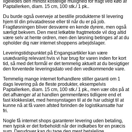
ligeledes den mindst kostelige mulighed for fragt ved køb af
Paptallerken, diam. 15 cm, 100 stk./ 1 pk..
Du burde også overveje at bestille produkterne til levering
hjem til din privatadresse eller til når du er på job.
Fragtløsningen bliver desværre en kende dyrere, men også
særligt bekvem. Den mest letkøbte fragtmetode vil dog altid
være selv at hente ordren, men den løsning betinges af at du
opholder dig nær internet shoppens arbejdslager.
Leveringstidspunktet på Engangsartikler kan være
usædvanlig relevant hvis vi har brug for varen inden for kort
tid, så med det formål er det temmelig aktuelt at du besigtiger
den forventede leveringsdato ved den vedkommende vare.
Temmelig mange internet forhandlere stiller garanti om 1
dags levering på de fleste produkter, eksempelvis
Paptallerken, diam. 15 cm, 100 stk./ 1 pk., men vær obs på at
det afhænger af at handlen gemmenføres tidligere end et
fast klokkeslæt, med hensynstagen til at de har udsigt til at
kunne nå at få varen afsted forinden de logistikansatte har
fri.
Nogle få internet shops garanterer levering uden betaling,
men typisk er det forbeholdt når der indkøbes for en præcis
sum. Derudover kan du tage den mest betalelige