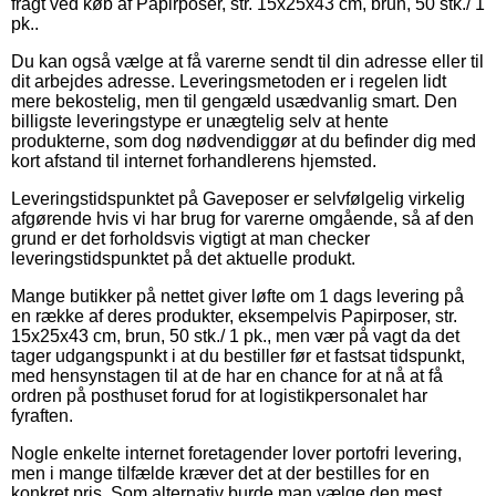
fragt ved køb af Papirposer, str. 15x25x43 cm, brun, 50 stk./ 1
pk..
Du kan også vælge at få varerne sendt til din adresse eller til
dit arbejdes adresse. Leveringsmetoden er i regelen lidt
mere bekostelig, men til gengæld usædvanlig smart. Den
billigste leveringstype er unægtelig selv at hente
produkterne, som dog nødvendiggør at du befinder dig med
kort afstand til internet forhandlerens hjemsted.
Leveringstidspunktet på Gaveposer er selvfølgelig virkelig
afgørende hvis vi har brug for varerne omgående, så af den
grund er det forholdsvis vigtigt at man checker
leveringstidspunktet på det aktuelle produkt.
Mange butikker på nettet giver løfte om 1 dags levering på
en række af deres produkter, eksempelvis Papirposer, str.
15x25x43 cm, brun, 50 stk./ 1 pk., men vær på vagt da det
tager udgangspunkt i at du bestiller før et fastsat tidspunkt,
med hensynstagen til at de har en chance for at nå at få
ordren på posthuset forud for at logistikpersonalet har
fyraften.
Nogle enkelte internet foretagender lover portofri levering,
men i mange tilfælde kræver det at der bestilles for en
konkret pris. Som alternativ burde man vælge den mest