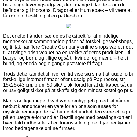
betalelige leveringsudgave, der i mange tilfælde – om du
befinder sig i Horsens, Dragør eller Humlebæk – vil være at
få kørt din bestilling til en pakkeshop.
Det er efterhånden særdeles fleksibelt for almindelige
mennesker at sammenholde priser på forskellige webshops,
og til tak har flere Creativ Company online shops været nødt
til at tvinge prisniveauet på en række af deres produkter – til
babyer og børn, og tillige også til kvinder og mænd – helt i
bund, og endda nogle gange præstere fri fragt.
Trods dette kan det til hver en tid vise sig smart at kigge forbi
forskellige internet firmaer efter udsalg på Papirposer, str.
15x25x43 cm, brun, 50 stk./ 1 pk. forud for at du køber, så du
er usvigeligt sikker på at skaffe sig den mindst kostelige pris.
Man skal lige meget hvad være omhyggelig med, at når en
netbutik annoncerer en vare for en pris som anses for
mystisk fremragende, så burde det undertiden være et tegn
på en uægte e-forhandler. Bestillinger med betalingskort er i
hvert fald indbefattet af en foranstaltning, der hjælper køber
imod bedrageriske online firmaer.