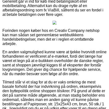
Generelt går vi ind for køb med betalingskort eller
mobilbetaling. Alternativt kan du drage nytte af en
afbetalingsordning som fx ViaBill, såfremt du ser en fordel i
at betale betalingen over flere uger.
Forinden nogen køber hos en Creativ Company netshop
kan man sådan set gennemlæse webbutikkens
handelsbetingelser, men det er i reglen et omfattende
arbejde.
En anden valgmulighed kunne være at tjekke hvorvidt online
forhandleren er verificeret af e-mærket, fordi det længe har
været et tegn på at e-butikken overholder de danske regler,
samt at shoppen jævnligt kigges til af eksperter der forstår
lovgivningen. Det giver dig chance for hjælpende service,
når du møder besvær som følge af din ordre.
Tilmed slår vi et slag for at du er vaks omkring de mest
basale forhold der har indvirkning på ordren, eksempelvis
den byttepolitik online shoppen tilsikrer. På grund af dette er
det på samme måde afgørende, at man stadig beholder ens
ordremail, således man en anden gang vil kunne påvise
bestillingen af Papirposer, str. 15x25x43 cm, brun, 50 stk./ 1
pk., ligegyldigt om du er på udkig efter varer til en dreng eller