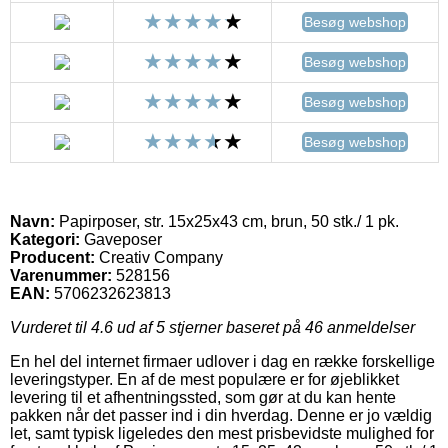
Besøg webshop
Besøg webshop
Besøg webshop
Besøg webshop
Navn:
Papirposer, str. 15x25x43 cm, brun, 50 stk./ 1 pk.
Kategori:
Gaveposer
Producent:
Creativ Company
Varenummer:
528156
EAN:
5706232623813
Vurderet til
4.6
ud af 5 stjerner baseret på
46
anmeldelser
En hel del internet firmaer udlover i dag en række forskellige
leveringstyper. En af de mest populære er for øjeblikket
levering til et afhentningssted, som gør at du kan hente
pakken når det passer ind i din hverdag. Denne er jo vældig
let, samt typisk ligeledes den mest prisbevidste mulighed for