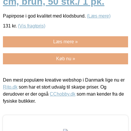
cm, brun, 50 stk./ 1 pk.
Papirpose i god kvalitet med klodsbund.
(Læs mere)
131
kr.
(Vis fragtpris)
Læs mere »
Køb nu »
Den mest populære kreative webshop i Danmark lige nu er
Rito.dk
som har et stort udvalg til skarpe priser. Og
derudover er der også
CChobby.dk
som man kender fra de
fysiske butikker.