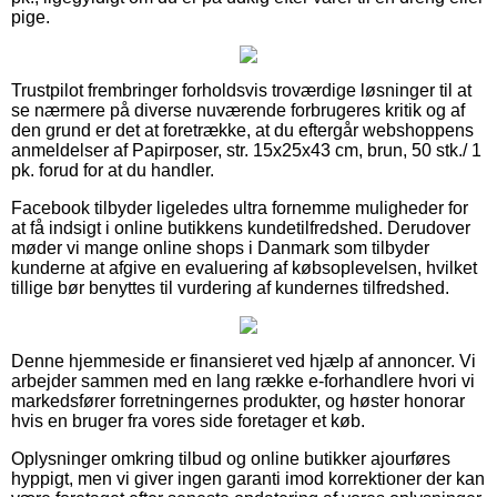
pige.
Trustpilot frembringer forholdsvis troværdige løsninger til at
se nærmere på diverse nuværende forbrugeres kritik og af
den grund er det at foretrække, at du eftergår webshoppens
anmeldelser af Papirposer, str. 15x25x43 cm, brun, 50 stk./ 1
pk. forud for at du handler.
Facebook tilbyder ligeledes ultra fornemme muligheder for
at få indsigt i online butikkens kundetilfredshed. Derudover
møder vi mange online shops i Danmark som tilbyder
kunderne at afgive en evaluering af købsoplevelsen, hvilket
tillige bør benyttes til vurdering af kundernes tilfredshed.
Denne hjemmeside er finansieret ved hjælp af annoncer. Vi
arbejder sammen med en lang række e-forhandlere hvori vi
markedsfører forretningernes produkter, og høster honorar
hvis en bruger fra vores side foretager et køb.
Oplysninger omkring tilbud og online butikker ajourføres
hyppigt, men vi giver ingen garanti imod korrektioner der kan